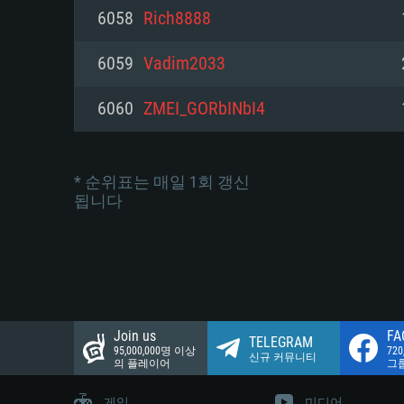
네트워크: 브로드밴드 인터넷
6058
Rich8888
여유 저장 공간: 22.1 GB (최소
네트워크: 브로드밴드 인터넷
여유 저장 공간: 22.1 GB (최소
6059
Vadim2033
여유 저장 공간: 22.1 GB (최소
6060
ZMEI_GORbINbI4
* 순위표는 매일 1회 갱신
됩니다
Join us
FA
TELEGRAM
95,000,000명 이상
72
신규 커뮤니티
의 플레이어
그
게임
미디어