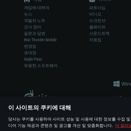
게임에 대하여
파트너십
뉴스
비디오
개발자 노트
스크린샷
군사 장비
월페이퍼
질문과 답변
사운드트랙
War Thunder Mobile
자료집
변경점
초대장
Gaijin Pass
유용한 소프트웨어
이 사이트의 쿠키에 대해
게임 에서 어떠한 현실의 무기나 차량을 묘사하는 것은 무기 
당사는 쿠키를 사용하여 사이트 성능 및 사용에 대한 정보를 수집 및
© 2011—2026 Gaijin Games Kft. All trademarks, logos and brand na
디어 기능 제공과 콘텐츠 및 광고를 개선 및 맞춤화합니다.
더 알아
이용 약관
이용 약관