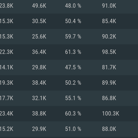
MAC
23.8K
49.6K
48.0 %
91.0K
15.3K
30.5K
50.4 %
85.4K
권장 사양
권장 사양
권장 사양
15.3K
25.6K
59.7 %
90.2K
버전
운영체제: Windows 1
운영체제: Mac OS B
운영체제: Ubuntu 20
22.3K
36.4K
61.3 %
98.5K
상
(Intel Xeon 은 지
프로세서: Intel Co
프로세서: Core i7
프로세서: Intel Cor
14.1K
29.8K
47.5 %
81.7K
다)
메모리: 16 GB 이
메모리: 16 GB
19.3K
38.4K
50.2 %
89.9K
메모리: 8 GB
 지원하는 AMD
고, 최신 그래픽 드라
그래픽 카드: Direc
그래픽 카드: Vul
17.7K
32.1K
55.1 %
86.8K
e GT 660. 최소 사양
 Iris Pro 5200
6개월 미만) 혹은 그
GeForce 1060,
그래픽 카드: Metal
이버를 지원하는 NVI
23.4K
38.8K
60.3 %
100.3K
 가지는 Mac 버전
그래픽 드라이버를
상
와 동급의 성능을
네트워크: 브로드
0p
소사양 지원 해상도
지원하는 AMD RX
15.2K
29.9K
51.0 %
88.0K
네트워크: 브로드
해상도 720p) 이상