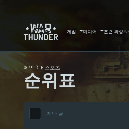
게임
미디어
훈련 과정
워
메인
E-스포츠
순위표
지난 달