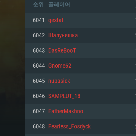
순위
플레이어
6041
gestat
6042
Шалунишка
6043
DasReBooT
6044
Gnome62
6045
nubasick
6046
SAMPLUT_18
6047
FatherMakhno
6048
Fearless_Fosdyck