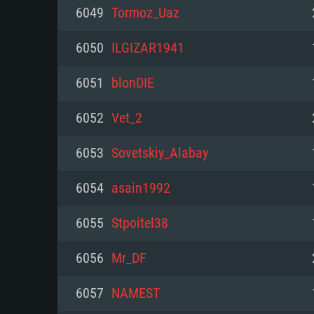
PC
6049
Tormoz_Uaz
6050
ILGIZAR1941
최소사양
최소사양
최소사양
6051
blonDIE
운영체제: Windows 10 (64 bit)
운영체제: Mac OS Big Sur 11.0
운영체제: 64bit Linux 중 최신 
6052
Vet_2
프로세서: 2.2 GHz 듀얼코어 이
프로세서: 최소 2.2 GHz의 Core i5 
프로세서: 2.4 GHz 듀얼코어
6053
Sovetskiy_Alabay
원하지 않습니다)
메모리: 4GB
메모리: 4 GB
6054
asain1992
메모리: 6 GB
그래픽 카드: DirectX 11 이상을
그래픽 카드: Vulkan 을 지원하
6055
Stpoitel38
Radeon 77XX / NVIDIA GeForc
그래픽 카드: Metal 을 지원하는 Intel
이버를 지원하는 NVIDIA 660 (
6056
Mr_DF
해상도: 720p
(Mac), 혹은 이와 비슷한 성능을
와 동급의 성능을 가지며 최신 
의 AMD/Nvidia. 최소 해상도: 72
지원하는 AMD (6개월 미만; 최
6057
NAMEST
네트워크: 브로드밴드 인터넷
720p)