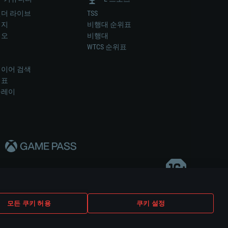
더 라이브
TSS
미지
비행대 순위표
디오
비행대
럼
WTCS 순위표
키
이어 검색
위표
플레이
다..
모든 쿠키 허용
쿠키 설정
쿠키 설정
고객 지원