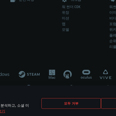
워 썬더 CDK
워썬
위장
이
미션
비
맵
포
모델
위
플레
순
리
개발 업체나 장비 제조 업체가 게임 개발 후원 또는 홍보에 참여하지 않습니
모두 거부
 분석하고, 소셜 미
mes are the property of their respective owners.
보기
개인정보 정책