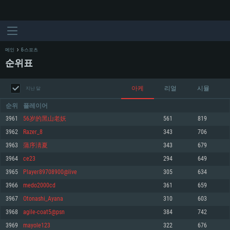
메인
E-스포츠
순위표
아케
리얼
시뮬
지난 달
순위
플레이어
3961
56岁的黑山老妖
561
819
3962
Razer_8
343
706
시스템 요구사항
3963
蒲序淸夏
343
679
3964
ce23
294
649
PC
MAC
3965
Player89708900@live
305
634
Linux
3966
medo2000cd
361
659
최소사양
최소사양
최소사양
3967
Otonashi_Ayana
310
603
운영체제: Windows 10 (64 bit)
운영체제: Mac OS Big Sur 11.0
운영체제: 64bit Linux 중 최신 버전
3968
agile-coat5@psn
384
742
3969
mayole123
322
676
프로세서: 2.2 GHz 듀얼코어 이상
프로세서: 최소 2.2 GHz의 Core i5 (Intel Xeon 은 지원하지 않습니다)
프로세서: 2.4 GHz 듀얼코어