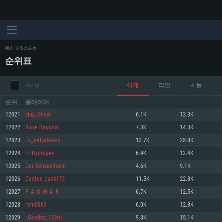
메인
E-스포츠
순위표
아케
리얼
시뮬
지난 달
순위
플레이어
12021
zloy_Ghost
6.1K
12.3K
12022
Shire Baggins
7.3K
14.3K
시스템 요구사항
12023
Dr_VidyaGeam
13.7K
25.0K
12024
TriHydrogen
6.9K
12.4K
PC
MAC
12025
Der Sensenmann
4.6K
9.1K
Linux
12026
Cactus_Jack173
11.5K
22.8K
최소사양
최소사양
최소사양
12027
F_A_Q_W_A_R
6.7K
12.5K
운영체제: Windows 10 (64 bit)
운영체제: Mac OS Big Sur 11.0
운영체제: 64bit Linux 중 최신 버전
12028
rom0863
6.0K
12.3K
12029
_Geodez_123ru
9.3K
15.1K
프로세서: 2.2 GHz 듀얼코어 이상
프로세서: 최소 2.2 GHz의 Core i5 (Intel Xeon 은 지원하지 않습니다)
프로세서: 2.4 GHz 듀얼코어