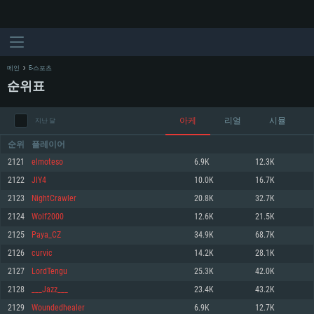
메인
E-스포츠
순위표
아케
리얼
시뮬
지난 달
순위
플레이어
2121
elmoteso
6.9K
12.3K
2122
JIY4
10.0K
16.7K
시스템 요구사항
2123
NightCrawler
20.8K
32.7K
2124
Wolf2000
12.6K
21.5K
PC
MAC
2125
Paya_CZ
34.9K
68.7K
Linux
2126
curvic
14.2K
28.1K
최소사양
최소사양
최소사양
2127
LordTengu
25.3K
42.0K
운영체제: Windows 10 (64 bit)
운영체제: Mac OS Big Sur 11.0
운영체제: 64bit Linux 중 최신 버전
2128
___Jazz___
23.4K
43.2K
2129
Woundedhealer
6.9K
12.7K
프로세서: 2.2 GHz 듀얼코어 이상
프로세서: 최소 2.2 GHz의 Core i5 (Intel Xeon 은 지원하지 않습니다)
프로세서: 2.4 GHz 듀얼코어