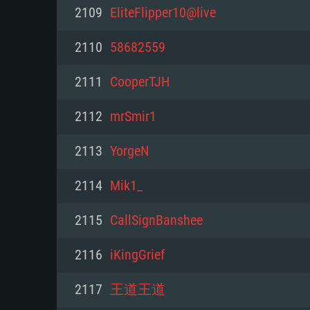
PC
2109
EliteFlipper10@live
2110
58682559
최소사양
최소사양
최소사양
2111
CooperTJH
운영체제: Windows 10 (64 bit)
운영체제: Mac OS Big Sur 11.0
운영체제: 64bit Linux 중 최신 
2112
mrSmir1
프로세서: 2.2 GHz 듀얼코어 이
프로세서: 최소 2.2 GHz의 Core i5 
프로세서: 2.4 GHz 듀얼코어
2113
YorgeN
원하지 않습니다)
메모리: 4GB
메모리: 4 GB
2114
Mik1_
메모리: 6 GB
그래픽 카드: DirectX 11 이상을
그래픽 카드: Vulkan 을 지원하
2115
CallSignBanshee
Radeon 77XX / NVIDIA GeForc
그래픽 카드: Metal 을 지원하는 Intel
이버를 지원하는 NVIDIA 660 (
2116
iKingGrief
해상도: 720p
(Mac), 혹은 이와 비슷한 성능을
와 동급의 성능을 가지며 최신 
의 AMD/Nvidia. 최소 해상도: 72
지원하는 AMD (6개월 미만; 최
2117
王道王道
네트워크: 브로드밴드 인터넷
720p)