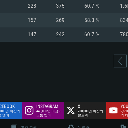
여유 저장 공간: 62
228
375
60.7 %
1.6
 클라이언트)
여유 저장 공간: 62
네트워크: 브로드
 클라이언트)
157
269
58.3 %
83
 클라이언트)
여유 저장 공간: 62
147
242
60.7 %
78
CEBOOK
INSTAGRAM
X
YOU
0,000명 이상의
440,000명 이상의
230,000명 이상의
2,65
룹 멤버
그룹 멤버
팔로워
의 
훈련 과정
워크숍