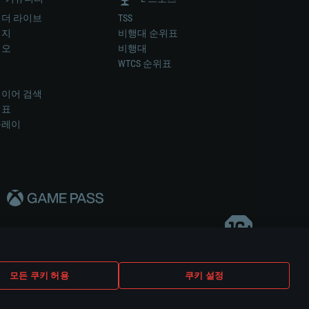
더 라이브
TSS
미지
비행대 순위표
디오
비행대
럼
WTCS 순위표
키
이어 검색
위표
플레이
다..
모든 쿠키 허용
쿠키 설정
쿠키 설정
고객 지원