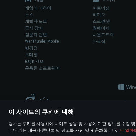
게임에 대하여
파트너십
뉴스
비디오
개발자 노트
스크린샷
군사 장비
월페이퍼
질문과 답변
사운드트랙
War Thunder Mobile
자료집
변경점
초대장
Gaijin Pass
유용한 소프트웨어
이 사이트의 쿠키에 대해
게임 에서 어떠한 현실의 무기나 차량을 묘사하는 것은 무기 
당사는 쿠키를 사용하여 사이트 성능 및 사용에 대한 정보를 수집 및
© 2011—2026 Gaijin Games Kft. All trademarks, logos and brand na
디어 기능 제공과 콘텐츠 및 광고를 개선 및 맞춤화합니다.
더 알아
이용 약관
이용 약관