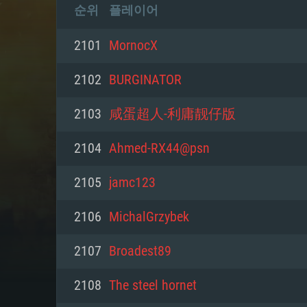
순위
플레이어
2101
MornocX
2102
BURGINATOR
2103
咸蛋超人-利庸靓仔版
2104
Ahmed-RX44@psn
2105
jamc123
2106
MichalGrzybek
2107
Broadest89
2108
The steel hornet