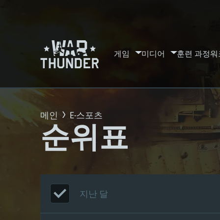
게임
미디어
훈련 과정
워
메인
E-스포츠
순위표
지난 달