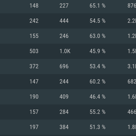
MAC
148
227
65.1 %
87
242
444
54.5 %
2.2
권장 사양
권장 사양
권장 사양
155
246
63.0 %
1.2
버전
운영체제: Windows 1
운영체제: Mac OS B
운영체제: Ubuntu 20
503
1.0K
45.9 %
1.5
상
(Intel Xeon 은 지
프로세서: Intel Co
프로세서: Core i7
프로세서: Intel Cor
372
696
53.4 %
3.1
다)
메모리: 16 GB 이
메모리: 16 GB
147
244
60.2 %
68
메모리: 8 GB
 지원하는 AMD
고, 최신 그래픽 드라
그래픽 카드: Direc
그래픽 카드: Vul
190
409
46.4 %
1.6
e GT 660. 최소 사양
 Iris Pro 5200
6개월 미만) 혹은 그
GeForce 1060,
그래픽 카드: Metal
이버를 지원하는 NVI
157
284
55.2 %
46
 가지는 Mac 버전
그래픽 드라이버를
상
와 동급의 성능을
네트워크: 브로드
0p
소사양 지원 해상도
지원하는 AMD RX
197
384
51.3 %
1.8
네트워크: 브로드
해상도 720p) 이상