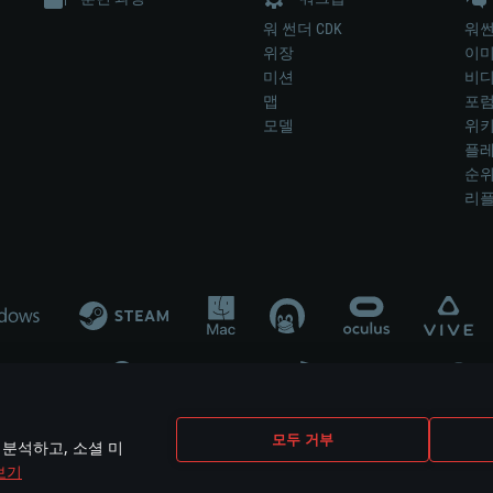
워 썬더 CDK
워썬
위장
이
미션
비
맵
포
모델
위
플레
순
리
개발 업체나 장비 제조 업체가 게임 개발 후원 또는 홍보에 참여하지 않습니
모두 거부
 분석하고, 소셜 미
mes are the property of their respective owners.
보기
개인정보 정책