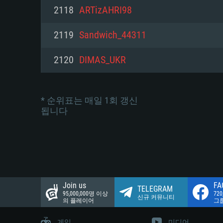
네트워크: 브로드밴드 인터넷
2118
ARTizAHRI98
여유 저장 공간: 22.1 GB (최소
네트워크: 브로드밴드 인터넷
여유 저장 공간: 22.1 GB (최소
2119
Sandwich_44311
여유 저장 공간: 22.1 GB (최소
2120
DIMAS_UKR
* 순위표는 매일 1회 갱신
됩니다
Join us
FA
TELEGRAM
95,000,000명 이상
72
신규 커뮤니티
의 플레이어
그
게임
미디어