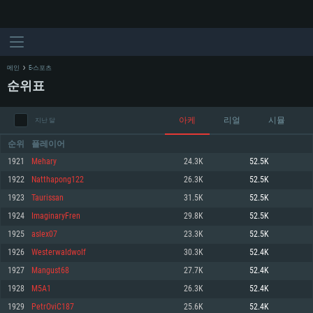
메인
E-스포츠
순위표
아케
리얼
시뮬
지난 달
순위
플레이어
1921
Mehary
24.3K
52.5K
1922
Natthapong122
26.3K
52.5K
시스템 요구사항
1923
Taurissan
31.5K
52.5K
1924
ImaginaryFren
29.8K
52.5K
PC
MAC
1925
aslex07
23.3K
52.5K
Linux
1926
WesterwaIdwoIf
30.3K
52.4K
최소사양
최소사양
최소사양
1927
Mangust68
27.7K
52.4K
운영체제: Windows 10 (64 bit)
운영체제: Mac OS Big Sur 11.0
운영체제: 64bit Linux 중 최신 버전
1928
M5A1
26.3K
52.4K
1929
PetrOviC187
25.6K
52.4K
프로세서: 2.2 GHz 듀얼코어 이상
프로세서: 최소 2.2 GHz의 Core i5 (Intel Xeon 은 지원하지 않습니다)
프로세서: 2.4 GHz 듀얼코어