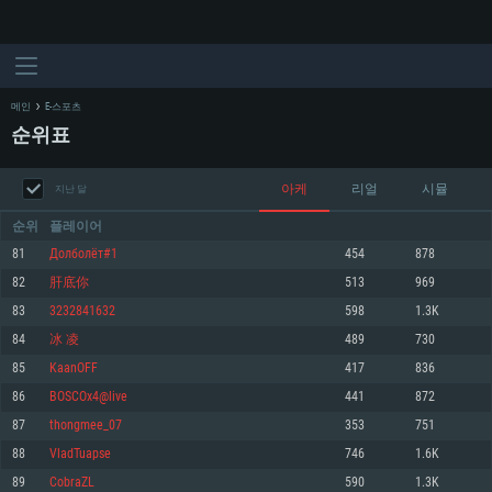
메인
E-스포츠
순위표
아케
리얼
시뮬
지난 달
순위
플레이어
81
Долболёт#1
454
878
82
肝底你
513
969
시스템 요구사항
83
3232841632
598
1.3K
84
冰 凌
489
730
PC
MAC
85
KaanOFF
417
836
Linux
86
BOSCOx4@live
441
872
최소사양
최소사양
최소사양
87
thongmee_07
353
751
운영체제: Windows 10 (64 bit)
운영체제: Mac OS Big Sur 11.0
운영체제: 64bit Linux 중 최신 버전
88
VladTuapse
746
1.6K
89
CobraZL
590
1.3K
프로세서: 2.2 GHz 듀얼코어 이상
프로세서: 최소 2.2 GHz의 Core i5 (Intel Xeon 은 지원하지 않습니다)
프로세서: 2.4 GHz 듀얼코어