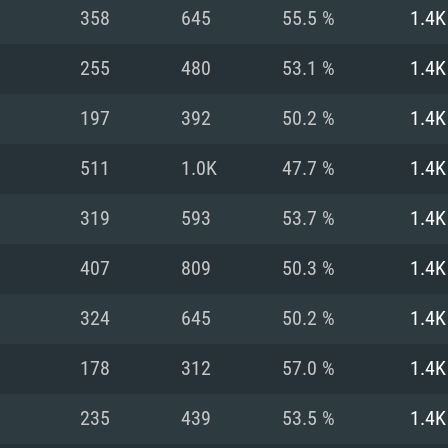
MAC
358
645
55.5 %
1.4K
255
480
53.1 %
1.4K
권장 사양
권장 사양
권장 사양
197
392
50.2 %
1.4K
버전
운영체제: Windows 1
운영체제: Mac OS B
운영체제: Ubuntu 20
511
1.0K
47.7 %
1.4K
상
(Intel Xeon 은 지
프로세서: Intel Co
프로세서: Core i7
프로세서: Intel Cor
319
593
53.7 %
1.4K
다)
메모리: 16 GB 이
메모리: 16 GB
407
809
50.3 %
1.4K
메모리: 8 GB
 지원하는 AMD
고, 최신 그래픽 드라
그래픽 카드: Direc
그래픽 카드: Vul
324
645
50.2 %
1.4K
e GT 660. 최소 사양
 Iris Pro 5200
6개월 미만) 혹은 그
GeForce 1060,
그래픽 카드: Metal
이버를 지원하는 NVI
178
312
57.0 %
1.4K
 가지는 Mac 버전
그래픽 드라이버를
상
와 동급의 성능을
네트워크: 브로드
0p
소사양 지원 해상도
지원하는 AMD RX
235
439
53.5 %
1.4K
네트워크: 브로드
해상도 720p) 이상