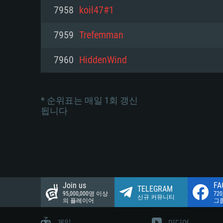
네트워크: 브로드밴드 인터넷
7958
koil47#1
여유 저장 공간: 22.1 GB (최소
네트워크: 브로드밴드 인터넷
여유 저장 공간: 22.1 GB (최소
7959
Trefemman
여유 저장 공간: 22.1 GB (최소
7960
HiddenWind
* 순위표는 매일 1회 갱신
됩니다
Join us
FA
TELEGRAM
95,000,000명 이상
72
신규 커뮤니티
의 플레이어
그
게임
미디어