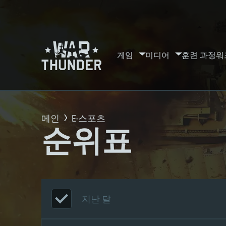
게임
미디어
훈련 과정
워
메인
E-스포츠
순위표
지난 달