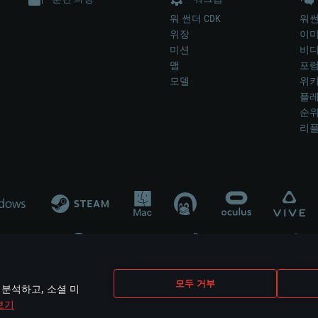
워 썬더 CDK
워썬
위장
이
미션
비
맵
포
모델
위
플레
순
리
개발 업체나 장비 제조 업체가 게임 개발 후원 또는 홍보에 참여하지 않습니
모두 거부
 분석하고, 소셜 미
mes are the property of their respective owners.
보기
개인정보 정책