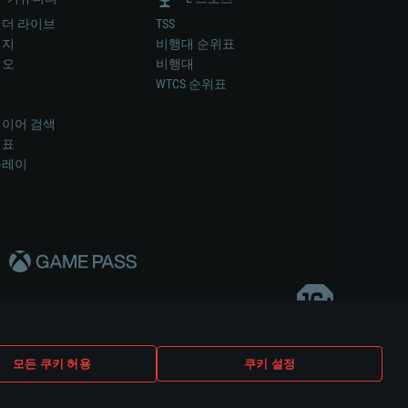
더 라이브
TSS
미지
비행대 순위표
디오
비행대
럼
WTCS 순위표
키
이어 검색
위표
플레이
다..
모든 쿠키 허용
쿠키 설정
쿠키 설정
고객 지원