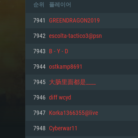
순위
플레이어
7941
GREENDRAGON2019
7942
escolta-tactico3@psn
7943
B - Y - D
7944
ostkamp8691
7945
大肠里面都是____
7946
diff wcyd
7947
Korka1366355@live
7948
Cyberwar11