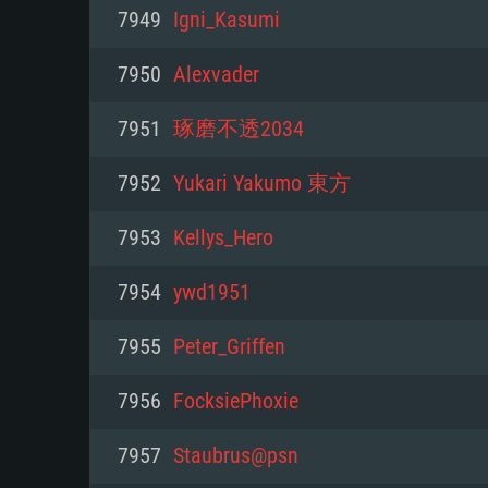
PC
7949
Igni_Kasumi
7950
Alexvader
최소사양
최소사양
최소사양
7951
琢磨不透2034
운영체제: Windows 10 (64 bit)
운영체제: Mac OS Big Sur 11.0
운영체제: 64bit Linux 중 최신 
7952
Yukari Yakumo 東方
프로세서: 2.2 GHz 듀얼코어 이
프로세서: 최소 2.2 GHz의 Core i5 
프로세서: 2.4 GHz 듀얼코어
7953
Kellys_Hero
원하지 않습니다)
메모리: 4GB
메모리: 4 GB
7954
ywd1951
메모리: 6 GB
그래픽 카드: DirectX 11 이상을
그래픽 카드: Vulkan 을 지원하
7955
Peter_Griffen
Radeon 77XX / NVIDIA GeForc
그래픽 카드: Metal 을 지원하는 Intel
이버를 지원하는 NVIDIA 660 (
7956
FocksiePhoxie
해상도: 720p
(Mac), 혹은 이와 비슷한 성능을
와 동급의 성능을 가지며 최신 
의 AMD/Nvidia. 최소 해상도: 72
지원하는 AMD (6개월 미만; 최
7957
Staubrus@psn
네트워크: 브로드밴드 인터넷
720p)