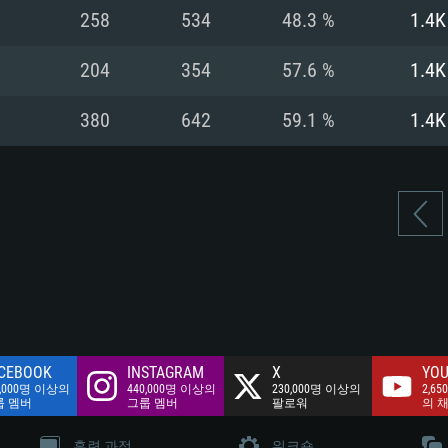
여유 저장 공간: 62
258
534
48.3 %
1.4K
 클라이언트)
여유 저장 공간: 62
네트워크: 브로드
 클라이언트)
204
354
57.6 %
1.4K
 클라이언트)
여유 저장 공간: 62
380
642
59.1 %
1.4K
CEBOOK
INSTAGRAM
X
YOU
0,000명 이상의
440,000명 이상의
230,000명 이상의
2,65
룹 멤버
그룹 멤버
팔로워
의 
훈련 과정
워크숍