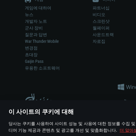
게임에 대하여
파트너십
뉴스
비디오
개발자 노트
스크린샷
군사 장비
월페이퍼
질문과 답변
사운드트랙
War Thunder Mobile
자료집
변경점
초대장
Gaijin Pass
유용한 소프트웨어
이 사이트의 쿠키에 대해
게임 에서 어떠한 현실의 무기나 차량을 묘사하는 것은 무기 
당사는 쿠키를 사용하여 사이트 성능 및 사용에 대한 정보를 수집 및
© 2011—2026 Gaijin Games Kft. All trademarks, logos and brand na
디어 기능 제공과 콘텐츠 및 광고를 개선 및 맞춤화합니다.
더 알아
이용 약관
이용 약관