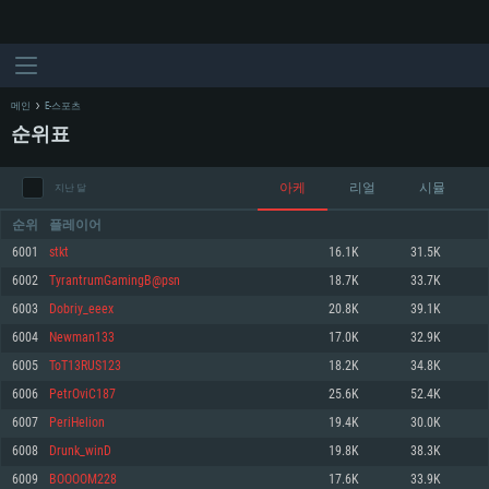
메인
E-스포츠
순위표
아케
리얼
시뮬
지난 달
순위
플레이어
6001
stkt
16.1K
31.5K
6002
TyrantrumGamingB@psn
18.7K
33.7K
시스템 요구사항
6003
Dobriy_eeex
20.8K
39.1K
6004
Newman133
17.0K
32.9K
PC
MAC
6005
ToT13RUS123
18.2K
34.8K
Linux
6006
PetrOviC187
25.6K
52.4K
최소사양
최소사양
최소사양
6007
PeriHelion
19.4K
30.0K
운영체제: Windows 10 (64 bit)
운영체제: Mac OS Big Sur 11.0
운영체제: 64bit Linux 중 최신 버전
6008
Drunk_winD
19.8K
38.3K
6009
BOOOOM228
17.6K
33.9K
프로세서: 2.2 GHz 듀얼코어 이상
프로세서: 최소 2.2 GHz의 Core i5 (Intel Xeon 은 지원하지 않습니다)
프로세서: 2.4 GHz 듀얼코어