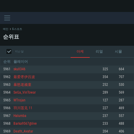
메인
E-스포츠
순위표
아케
리얼
시뮬
지난 달
순위
플레이어
5961
skull346
325
664
5962
最爱枣伊吕波
354
707
시스템 요구사항
5963
暴怒老顽童
252
530
5964
SeGa_VinTowar
289
569
PC
MAC
5965
WTrojan
127
287
Linux
5966
羽川莲见 11
227
469
최소사양
최소사양
최소사양
5967
Halumba
237
557
운영체제: Windows 10 (64 bit)
운영체제: Mac OS Big Sur 11.0
운영체제: 64bit Linux 중 최신 버전
5968
Barka9567@live
233
488
5969
Death_Avatar
204
406
프로세서: 2.2 GHz 듀얼코어 이상
프로세서: 최소 2.2 GHz의 Core i5 (Intel Xeon 은 지원하지 않습니다)
프로세서: 2.4 GHz 듀얼코어