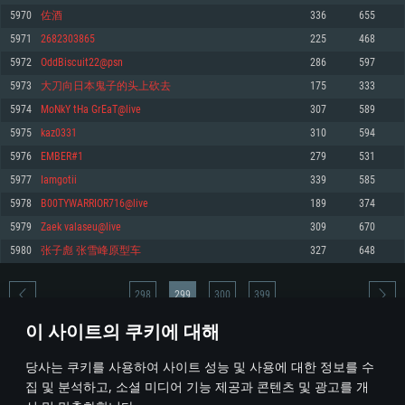
5970
佐酒
336
655
메모리: 4GB
메모리: 6 GB
메모리: 4 GB
5971
2682303865
225
468
그래픽 카드: DirectX 11 이상을 지원하는 AMD Radeon 77XX / NVIDIA
그래픽 카드: Metal 을 지원하는 Intel Iris Pro 5200 (Mac), 혹은 이와 비슷한 성
그래픽 카드: Vulkan 을 지원하고, 최신 그래픽 드라이버를 지원하는 NVIDIA
GeForce GT 660. 최소 사양 해상도: 720p
능을 가지는 Mac 버전의 AMD/Nvidia. 최소 해상도: 720p
660 (6개월 미만) 혹은 그와 동급의 성능을 가지며 최신 그래픽 드라이버를 지
5972
OddBiscuit22@psn
286
597
원하는 AMD (6개월 미만; 최소사양 지원 해상도 720p)
네트워크: 브로드밴드 인터넷
네트워크: 브로드밴드 인터넷
5973
大刀向日本鬼子的头上砍去
175
333
네트워크: 브로드밴드 인터넷
여유 저장 공간: 22.1 GB (최소 클라이언트)
여유 저장 공간: 22.1 GB (최소 클라이언트)
5974
MoNkY tHa GrEaT@live
307
589
여유 저장 공간: 22.1 GB (최소 클라이언트)
5975
kaz0331
310
594
권장 사양
권장 사양
권장 사양
5976
EMBER#1
279
531
운영체제: Windows 10/11 (64 bit)
운영체제: Mac OS Big Sur 11.0
운영체제: Ubuntu 20.04 64bit
5977
Iamgotii
339
585
프로세서: Intel Core i5 또는 Ryzen 5 3600 이상
프로세서: Core i7 (Intel Xeon 은 지원하지 않습니다)
5978
B00TYWARRIOR716@live
189
374
프로세서: Intel Core i7
메모리: 16 GB 이상
메모리: 8 GB
5979
Zaek valaseu@live
309
670
메모리: 16 GB
그래픽 카드: DirectX 11 이상을 지원하는 Nvidia GeForce 1060, 또는 AMD RX
그래픽 카드: Metal을 지원하는 Radeon Vega II 이상
5980
张子彪 张雪峰原型车
327
648
570 혹은 그 이상
그래픽 카드: Vulkan 을 지원하고, 최신 그래픽 드라이버를 지원하는 NVIDIA
네트워크: 브로드밴드 인터넷
1060 (6개월 미만) 혹은 그와 동급의 성능을 가지며 최신 그래픽 드라이버를
네트워크: 브로드밴드 인터넷
지원하는 AMD RX 570 (6개월 미만; 최소사양 지원 해상도 720p) 이상
여유 저장 공간: 62.2 GB (전체 클라이언트)
298
299
300
399
여유 저장 공간: 62.2 GB (전체 클라이언트)
네트워크: 브로드밴드 인터넷
이 사이트의 쿠키에 대해
여유 저장 공간: 62.2 GB (전체 클라이언트)
* 순위표는 매일 1회 갱신됩니다
당사는 쿠키를 사용하여 사이트 성능 및 사용에 대한 정보를 수
집 및 분석하고, 소셜 미디어 기능 제공과 콘텐츠 및 광고를 개