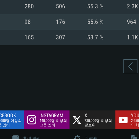
여유 저장 공간: 62
280
506
55.3 %
2.3K
 클라이언트)
여유 저장 공간: 62
네트워크: 브로드
 클라이언트)
98
176
55.6 %
964
 클라이언트)
여유 저장 공간: 62
165
307
53.7 %
1.1K
CEBOOK
INSTAGRAM
X
YOU
0,000명 이상의
440,000명 이상의
230,000명 이상의
2,65
룹 멤버
그룹 멤버
팔로워
의 
훈련 과정
워크숍