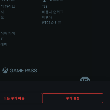
더 라이브
TSS
미지
비행대 순위표
디오
비행대
럼
WTCS 순위표
키
이어 검색
위표
플레이
다..
모든 쿠키 허용
쿠키 설정
쿠키 설정
고객 지원