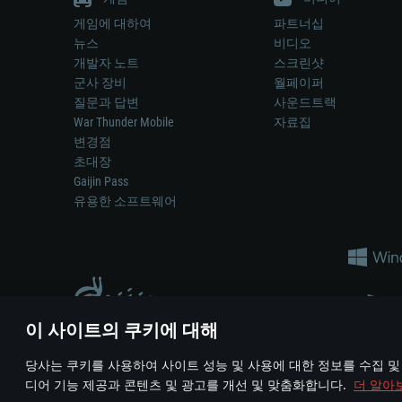
게임에 대하여
파트너십
뉴스
비디오
개발자 노트
스크린샷
군사 장비
월페이퍼
질문과 답변
사운드트랙
War Thunder Mobile
자료집
변경점
초대장
Gaijin Pass
유용한 소프트웨어
이 사이트의 쿠키에 대해
게임 에서 어떠한 현실의 무기나 차량을 묘사하는 것은 무기 
당사는 쿠키를 사용하여 사이트 성능 및 사용에 대한 정보를 수집 및
© 2011—2026 Gaijin Games Kft. All trademarks, logos and brand na
디어 기능 제공과 콘텐츠 및 광고를 개선 및 맞춤화합니다.
더 알아
이용 약관
이용 약관