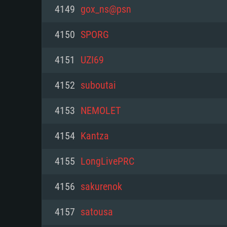
PC
4149
gox_ns@psn
4150
SPORG
최소사양
최소사양
최소사양
4151
UZI69
운영체제: Windows 10 (64 bit)
운영체제: Mac OS Big Sur 11.0
운영체제: 64bit Linux 중 최신 
4152
suboutai
프로세서: 2.2 GHz 듀얼코어 이
프로세서: 최소 2.2 GHz의 Core i5 
프로세서: 2.4 GHz 듀얼코어
4153
NEMOLET
원하지 않습니다)
메모리: 4GB
메모리: 4 GB
4154
Kantza
메모리: 6 GB
그래픽 카드: DirectX 11 이상을
그래픽 카드: Vulkan 을 지원하
4155
LongLivePRC
Radeon 77XX / NVIDIA GeForc
그래픽 카드: Metal 을 지원하는 Intel
이버를 지원하는 NVIDIA 660 (
4156
sakurenok
해상도: 720p
(Mac), 혹은 이와 비슷한 성능을
와 동급의 성능을 가지며 최신 
의 AMD/Nvidia. 최소 해상도: 72
지원하는 AMD (6개월 미만; 최
4157
satousa
네트워크: 브로드밴드 인터넷
720p)