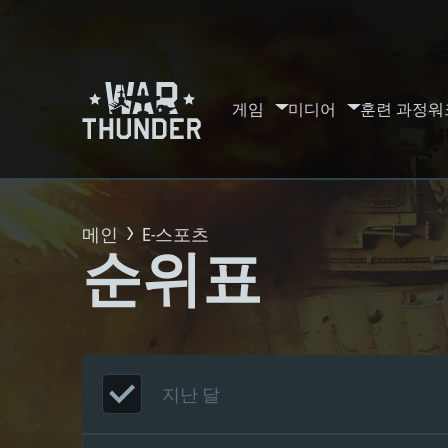
게임
미디어
훈련 과정
워
메인
E-스포츠
순위표
지난 달