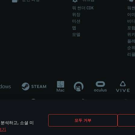
워 썬더 CDK
워썬
위장
이
미션
비
맵
포
모델
위
플레
순
리
개발 업체나 장비 제조 업체가 게임 개발 후원 또는 홍보에 참여하지 않습니
모두 거부
 분석하고, 소셜 미
mes are the property of their respective owners.
보기
개인정보 정책