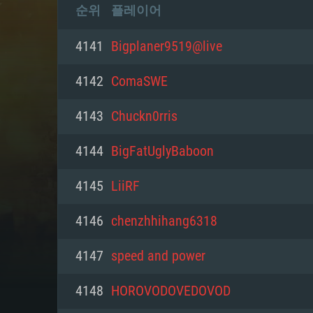
순위
플레이어
4141
Bigplaner9519@live
4142
ComaSWE
4143
Chuckn0rris
4144
BigFatUglyBaboon
4145
LiiRF
4146
chenzhhihang6318
4147
speed and power
4148
HOROVODOVEDOVOD