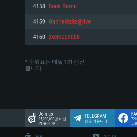
네트워크: 브로드밴드 인터넷
4158
Bonk Baron
여유 저장 공간: 22.1 GB (최소
네트워크: 브로드밴드 인터넷
여유 저장 공간: 22.1 GB (최소
4159
GabrielSzSz@live
여유 저장 공간: 22.1 GB (최소
4160
zxcmoon000
* 순위표는 매일 1회 갱신
됩니다
Join us
FA
TELEGRAM
95,000,000명 이상
72
신규 커뮤니티
의 플레이어
그
게임
미디어