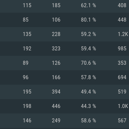
MAC
115
185
62.1 %
408
85
106
80.1 %
448
권장 사양
권장 사양
권장 사양
135
228
59.2 %
1.2K
버전
운영체제: Windows 1
운영체제: Mac OS B
운영체제: Ubuntu 20
192
323
59.4 %
985
상
(Intel Xeon 은 지
프로세서: Intel Co
프로세서: Core i7
프로세서: Intel Cor
89
126
70.6 %
353
다)
메모리: 16 GB 이
메모리: 16 GB
96
166
57.8 %
694
메모리: 8 GB
 지원하는 AMD
고, 최신 그래픽 드라
그래픽 카드: Direc
그래픽 카드: Vul
195
394
49.4 %
519
e GT 660. 최소 사양
 Iris Pro 5200
6개월 미만) 혹은 그
GeForce 1060,
그래픽 카드: Metal
이버를 지원하는 NVI
198
446
44.3 %
1.0K
 가지는 Mac 버전
그래픽 드라이버를
상
와 동급의 성능을
네트워크: 브로드
0p
소사양 지원 해상도
지원하는 AMD RX
146
249
58.6 %
567
네트워크: 브로드
해상도 720p) 이상