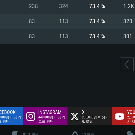
여유 저장 공간: 62
238
324
73.4 %
1.2K
 클라이언트)
여유 저장 공간: 62
네트워크: 브로드
 클라이언트)
83
113
73.4 %
320
 클라이언트)
여유 저장 공간: 62
83
113
73.4 %
301
CEBOOK
INSTAGRAM
X
YOU
0,000명 이상의
440,000명 이상의
230,000명 이상의
2,65
룹 멤버
그룹 멤버
팔로워
의 
훈련 과정
워크숍