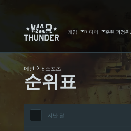
게임
미디어
훈련 과정
워
메인
E-스포츠
순위표
지난 달