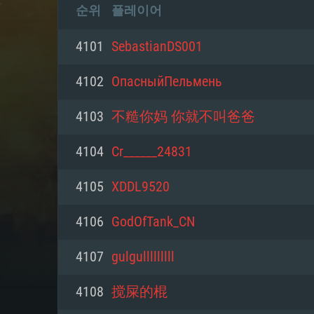
순위
플레이어
4101
SebastianDS001
4102
ОпасныйПельмень
4103
不糙你妈 你就不叫爸爸
4104
Cr______24831
4105
XDDL9520
4106
GodOfTank_CN
4107
gulgulllllllll
4108
搅屎的棍