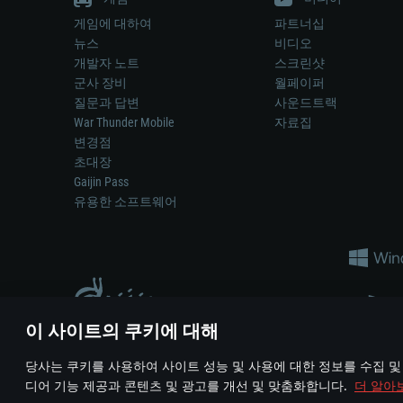
게임에 대하여
파트너십
뉴스
비디오
개발자 노트
스크린샷
군사 장비
월페이퍼
질문과 답변
사운드트랙
War Thunder Mobile
자료집
변경점
초대장
Gaijin Pass
유용한 소프트웨어
이 사이트의 쿠키에 대해
게임 에서 어떠한 현실의 무기나 차량을 묘사하는 것은 무기 
당사는 쿠키를 사용하여 사이트 성능 및 사용에 대한 정보를 수집 및
© 2011—2026 Gaijin Games Kft. All trademarks, logos and brand na
디어 기능 제공과 콘텐츠 및 광고를 개선 및 맞춤화합니다.
더 알아
이용 약관
이용 약관