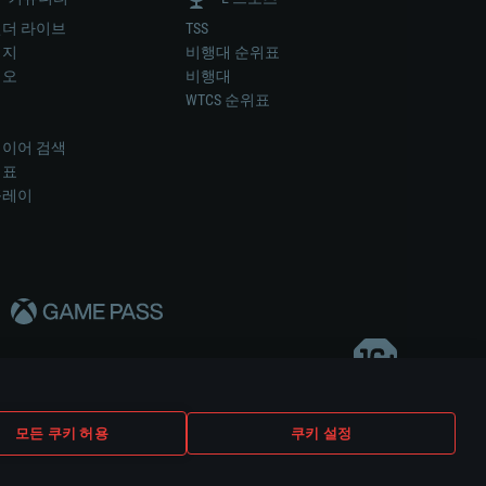
더 라이브
TSS
미지
비행대 순위표
디오
비행대
럼
WTCS 순위표
키
이어 검색
위표
플레이
다..
모든 쿠키 허용
쿠키 설정
쿠키 설정
고객 지원