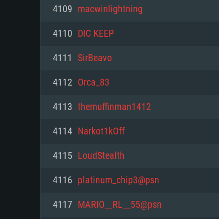
PC
4109
macwinlightning
4110
DIC KEEP
최소사양
최소사양
최소사양
4111
SirBeavo
운영체제: Windows 10 (64 bit)
운영체제: Mac OS Big Sur 11.0
운영체제: 64bit Linux 중 최신 
4112
Orca_83
프로세서: 2.2 GHz 듀얼코어 이
프로세서: 최소 2.2 GHz의 Core i5 
프로세서: 2.4 GHz 듀얼코어
4113
themuffinman1412
원하지 않습니다)
메모리: 4GB
메모리: 4 GB
4114
Narkot1kOff
메모리: 6 GB
그래픽 카드: DirectX 11 이상을
그래픽 카드: Vulkan 을 지원하
4115
LoudStealth
Radeon 77XX / NVIDIA GeForc
그래픽 카드: Metal 을 지원하는 Intel
이버를 지원하는 NVIDIA 660 (
4116
platinum_chip3@psn
해상도: 720p
(Mac), 혹은 이와 비슷한 성능을
와 동급의 성능을 가지며 최신 
의 AMD/Nvidia. 최소 해상도: 72
지원하는 AMD (6개월 미만; 최
4117
MARIO__RL__55@psn
네트워크: 브로드밴드 인터넷
720p)