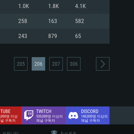
.2 GB (전체 클라이언트)
1.0K
1.8K
4.1K
.2 GB (전체 클라이언트)
밴드 인터넷
258
163
582
.2 GB (전체 클라이언트)
243
879
65
205
206
207
306
TUBE
TWITCH
DISCORD
0,000명 이상
530,000명 이상의
140,000명 이상의
채널 구독자
채널 구독자
채널 구독자
커뮤니티
E-스포츠