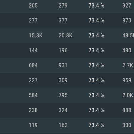
MAC
205
279
73.4 %
927
277
377
73.4 %
870
권장 사양
권장 사양
권장 사양
15.3K
20.8K
73.4 %
48.5
버전
운영체제: Windows 1
운영체제: Mac OS B
운영체제: Ubuntu 20
144
196
73.4 %
480
상
(Intel Xeon 은 지
프로세서: Intel Co
프로세서: Core i7
프로세서: Intel Cor
684
931
73.4 %
2.7K
다)
메모리: 16 GB 이
메모리: 16 GB
227
309
73.4 %
959
메모리: 8 GB
 지원하는 AMD
고, 최신 그래픽 드라
그래픽 카드: Direc
그래픽 카드: Vul
584
795
73.4 %
2.0K
e GT 660. 최소 사양
 Iris Pro 5200
6개월 미만) 혹은 그
GeForce 1060,
그래픽 카드: Metal
이버를 지원하는 NVI
238
324
73.4 %
888
 가지는 Mac 버전
그래픽 드라이버를
상
와 동급의 성능을
네트워크: 브로드
0p
소사양 지원 해상도
지원하는 AMD RX
119
162
73.4 %
300
네트워크: 브로드
해상도 720p) 이상