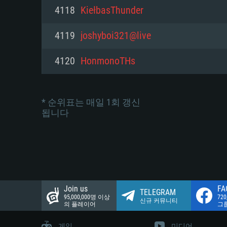
네트워크: 브로드밴드 인터넷
4118
KiełbasThunder
여유 저장 공간: 22.1 GB (최소
네트워크: 브로드밴드 인터넷
여유 저장 공간: 22.1 GB (최소
4119
joshyboi321@live
여유 저장 공간: 22.1 GB (최소
4120
HonmonoTHs
* 순위표는 매일 1회 갱신
됩니다
Join us
FA
TELEGRAM
95,000,000명 이상
72
신규 커뮤니티
의 플레이어
그
게임
미디어