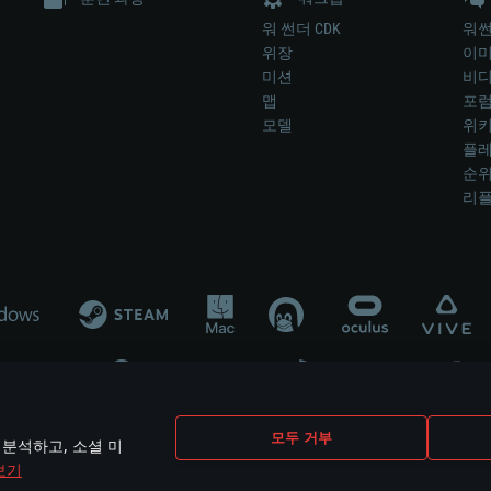
워 썬더 CDK
워썬
위장
이
미션
비
맵
포
모델
위
플레
순
리
개발 업체나 장비 제조 업체가 게임 개발 후원 또는 홍보에 참여하지 않습니
모두 거부
 분석하고, 소셜 미
mes are the property of their respective owners.
보기
개인정보 정책