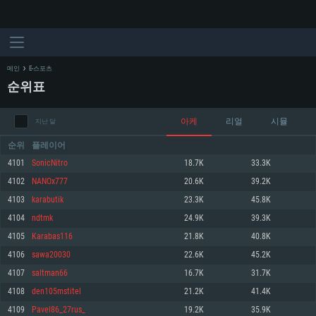
메인
E-스포츠
순위표
아케
리얼
시뮬
지난 달
순위
플레이어
4101
SonicNitro
18.7K
33.3K
4102
NANOx777
20.6K
39.2K
시스템 요구사항
4103
karabutik
23.3K
45.8K
4104
ndtmk
24.9K
39.3K
PC
MAC
4105
Karabas116
21.8K
40.8K
Linux
4106
sawa20030
22.6K
45.2K
최소사양
최소사양
최소사양
4107
saltman66
16.7K
31.7K
운영체제: Windows 10 (64 bit)
운영체제: Mac OS Big Sur 11.0
운영체제: 64bit Linux 중 최신 버전
4108
den105mstitel
21.2K
41.4K
4109
Pavel86_27rus_
19.2K
35.9K
프로세서: 2.2 GHz 듀얼코어 이상
프로세서: 최소 2.2 GHz의 Core i5 (Intel Xeon 은 지원하지 않습니다)
프로세서: 2.4 GHz 듀얼코어