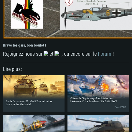
Bravo les gars, bon boulot !
Rejoignez-nous sur
et
, ou encore sur le
Forum
!
Lire plus:
Obtenez le Oktyabrskaya Revolutsiya dans
Battle Pass saison 24 : «Do It Yourself» et sa
l'évènement " the Guardian of the Baltic Sea"!
boutique des Warbonds!
7 août 2026