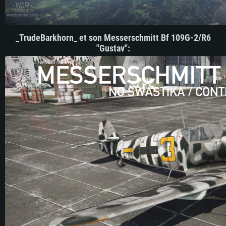
_TrudeBarkhorn_ et son Messerschmitt Bf 109G-2/R6
"Gustav"
: