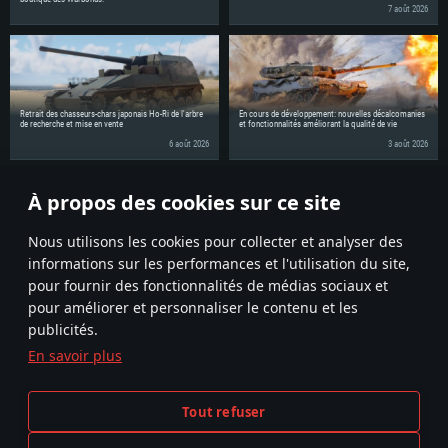
7 août 2026
Retrait des chasseurs-chars japonais Ho-Ri de l'arbre
En cours de développement: nouvelles décalcomanies
de recherche et mise en vente
et fonctionnalités améliorant la qualité de vie
6 août 2026
3 août 2026
À propos des cookies sur ce site
Partagez la nouvelle avec vos amis!
Nous utilisons les cookies pour collecter et analyser des
informations sur les performances et l'utilisation du site,
pour fournir des fonctionnalités de médias sociaux et
pour améliorer et personnaliser le contenu et les
publicités.
En savoir plus
Termes et conditions
Paramètres relatifs aux cookies
Tout refuser
Conditions du service
Support client
Politique de confidentialité