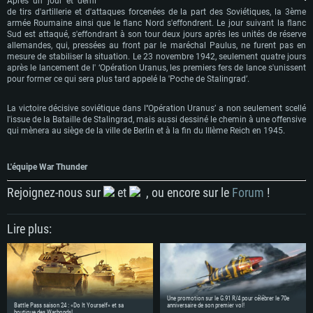
Après un jour et demi
GeForce GTX 660. La résolution minimale supportée par le jeu est de 720p
Carte graphique: Intel Iris Pro 5200 (Mac), ou analogue AMD/Nvidia. La
de même pour AMD (La résolution minimale supportée par le jeu est de
résolution minimale supportée par le jeu est de 720p.
720p)
de tirs d'artillerie et d'attaques forcenées de la part des Soviétiques, la 3ème
Connection: Connexion Internet à haut débit
armée Roumaine ainsi que le flanc Nord s'effondrent. Le jour suivant la flanc
Connection: Connexion Internet à haut débit
Connection: Connexion Internet à haut débit
Sud est attaqué, s'effondrant à son tour deux jours après les unités de réserve
Disque dur: 23.1 Go (client minimal)
allemandes, qui, pressées au front par le maréchal Paulus, ne furent pas en
Disque dur: 62,2 Go (client minimal)
Disque dur: 62,2 Go (client minimal)
mesure de stabiliser la situation. Le 23 novembre 1942, seulement quatre jours
Recommandée
après le lancement de l' ‘Opération Uranus, les premiers fers de lance s'unissent
Recommandée
Recommandée
pour former ce qui sera plus tard appelé la 'Poche de Stalingrad’.
OS: Windows 10/11 (64 bit)
OS: Mac OS Big Sur 11.0 ou plus récent
OS: Ubuntu 20.04 64bit
Processeur: Intel Core i5 ou Ryzen5 3600 et plus
La victoire décisive soviétique dans l'‘Opération Uranus’ a non seulement scellé
Processeur: Core i7 (Les processeurs Intel Xeon ne sont pas supportés)
Processeur: Intel Core i7
l'issue de la Bataille de Stalingrad, mais aussi dessiné le chemin à une offensive
Mémoire: 16 GB et plus
qui mènera au siège de la ville de Berlin et à la fin du IIIème Reich en 1945.
Mémoire: 8 GB
Mémoire: 8 GB
Carte graphique supportant DirectX 11 ou plus et drivers: Nvidia GeForce
1060 et plus, Radeon RX 570 et plus.
Carte graphique: Radeon Vega II ou plus avec support de Metal
Carte graphique: NVIDIA 1060 avec les derniers drivers (moins de 6 mois) /
de même pour AMD (Radeon RX 570) avec les derniers drivers de moins de
L'équipe War Thunder
Connection: Connexion Internet à haut débit
Connection: Connexion Internet à haut débit
6 mois et supportant Vulkan
Rejoignez-nous sur
et
, ou encore sur le
Forum
!
Disque dur: 75.9 Go (client complet)
Disque dur: 62,2 Go (client complet)
Connection: Connexion Internet à haut débit
Disque dur: 60,2 Go (client complet)
Lire plus:
Une promotion sur le G.91 R/4 pour célébrer le 70e
Battle Pass saison 24 : «Do It Yourself» et sa
anniversaire de son premier vol!
boutique des Warbonds!