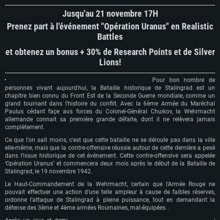
Jusqu'au 21 novembre 17H
Prenez part à l'événement "Opération Uranus" en Realistic
Battles
et obtenez un bonus + 30% de Research Points et de Silver
Lions!
Pour bon nombre de
personnes vivant aujourd'hui, la Bataille historique de Stalingrad est un
chapitre bien connu du Front Est de la Seconde Guerre mondiale, comme un
CONFIGURATION SYSTÈME REQUISE
grand tournant dans l'histoire du conflit. Avec la 6ème Armée du Maréchal
Paulus cédant façe aus forces du Colonel-Général Chuikov, la Wehrmacht
allemande connait sa première grande défaite, dont il ne relèvera jamais
complètement.
Pour PC
Pour MAC
Ce que l'on sait moins, c'est que cette bataille ne se déroule pas dans la ville
Pour Linux
elle-même, mais que la contre-offensive réussie autour de cette dernière a pesé
dans l'issue historique de cet événement. Cette contre-offensive sera appelée
Minimum
Minimum
Minimum
‘Opération Uranus’ et commencera deux mois après le début de la Bataille de
Stalingrad, le 19 novembre 1942.
OS: Windows 10 (64 bit)
OS: Mac OS Big Sur 11.0 ou plus récent
OS: Les configurations Linux 64 bits les plus modernes
Le Haut-Commandement de la Wehrmacht, certain que l'Armée Rouge ne
Processeur: Dual-Core 2.2 GHz
Processeur: Core i5, minimum 2.2GHz (Les processeurs Intel Xeon ne sont
Processeur: Dual-Core 2.4 GHz
pouvait effectuer une action d'une telle ampleur à cause de faibles réserves,
pas supportés)
ordonne l'attaque de Stalingrad à pleine puissance, tout en demandant la
Mémoire: 4 GB
Mémoire: 4 GB
Mémoire: 6 GB
défense des 3ème et 4ème armées Roumaines, mal-équipées. .
Carte graphique supportant DirectX 11: AMD Radeon 77XX / NVIDIA
Carte graphique: NVIDIA 660 avec les derniers drivers (moins de 6 mois) /