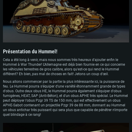
Le choix du châssis fut le premier obstacle, le châssis du Pz. III devenant de
plus en plus obsolète. Le Pz. IV avait du potentiel, mais venait avec ses propres
tribulations. La solution fut de créer une conception hybride incorporant des
éléments des deux, comme la transmission, le barbotin et la réduction finale du
Pz. III, et la suspension du Pz. IV. Cette conception impliquait des compromis,
dont le plus difficile était le placement du moteur, qui devait se trouver sous
l'énorme obusier sFH 18 de 150 mm. Cela rendait la maintenance sur le terrain
régulièrement redoutable, car l'ensemble de l'armement devait être retiré pour
entretenir le moteur.
Un avantage était le grand espace interne dans lequel l'équipage devait opérer,
Présentation du Hummel!
ce qui aidait au confort et au rechargement. Un inconvénient à cela cependant
était le manque d'espace pour le stockage des munitions, n'ayant de la place
Cela a été long à venir, mais nous sommes très heureux d'ajouter enfin le
que pour 18 obus, ce qui nécessitait souvent que les Hummels soient soutenus
Hummel à War Thunder! L'Allemagne est déjà bien fournie en ce qui concerne
par des transporteurs de munitions spécialisés.
les véhicules terrestres de gros calibre, alors qu'est-ce qui rend le Hummel
différent? Eh bien, pas mal de choses en fait! Jetons un coup d'œil.
En service, le Hummel n'était pas très apprécié par les équipages. En plus des
problèmes de maintenance, sa suspension et son moteur relativement faible
Nous allons commencer par la partie la plus intéressante ici, la puissance de
rendaient la traversée de terrains accidentés difficile, et les pannes mécaniques
feu. Le Hummel pourra s'équiper d'une variété étonnamment grande de types
constantes associées à un manque flagrant de pièces de rechange ont mis de
d'obus. Outre deux obus HE, le Hummel pourra également s'équiper d'obus
nombreux Hummels hors de combat en dehors des affrontements. Malgré cela
fumigènes, HEAT, SAP (Anti-Béton), et d'un obus APHE très spécial. Le Hummel
cependant, le Hummel a rempli son objectif; Il pouvait suivre le rythme des
peut déployer l'obus Pzgr 39 TS de 150 mm, qui est effectivement un obus
divisions blindées et fournir un soutien d'artillerie lourde là où c'était nécessaire,
APHE-Sabot contenant un projectile Pzgr 39 de 88 mm, donnant au Hummel
bien qu'il ait finalement été freiné par les contraintes mécaniques et les limites
un obus antichar très puissant qui sera plus que capable de pénétrer n'importe
de sa conception.
quel blindage à ce rang!