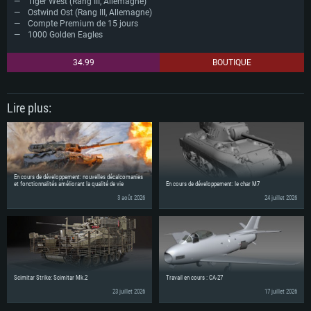
Tiger West (Rang III, Allemagne)
Ostwind Ost (Rang III, Allemagne)
Compte Premium de 15 jours
1000 Golden Eagles
34.99
BOUTIQUE
Lire plus:
En cours de développement: nouvelles décalcomanies
et fonctionnalités améliorant la qualité de vie
En cours de développement: le char M7
3 août 2026
24 juillet 2026
Scimitar Strike: Scimitar Mk.2
Travail en cours : CA-27
23 juillet 2026
17 juillet 2026