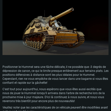
Carte graphique supportant DirectX 11 ou plus et drivers: Nvidia GeForce
1060 et plus, Radeon RX 570 et plus.
Carte graphique: Radeon Vega II ou plus avec support de Metal
Carte graphique: NVIDIA 1060 avec les derniers drivers (moins de 6 mois) /
de même pour AMD (Radeon RX 570) avec les derniers drivers de moins de
Connection: Connexion Internet à haut débit
Connection: Connexion Internet à haut débit
6 mois et supportant Vulkan
Disque dur: 75.9 Go (client complet)
Disque dur: 62,2 Go (client complet)
Connection: Connexion Internet à haut débit
Disque dur: 60,2 Go (client complet)
Positionner le Hummel sera une tâche délicate, il ne possède que -3 degrés de
dépression de canon, ce qui le limite presque entièrement aux terrains plats. Les
positions défensives à distance sont les plus idéales pour le Hummel.
Cependant, rien ne vous empêche de vous lancer dans une bagarre si vous êtes
confiant et rapide sur la gâchette!
C'est tout pour aujourd'hui, nous espérons que vous êtes aussi excités que
nous de jouer le Hummel lorsqu'il arrivera dans l'arbre de recherche lors de la
prochaine mise à jour majeure. D'ici là continuez à nous suivre, et nous vous
reverrons très bientôt pour encore plus de nouveautés!
Veuillez noter que les caractéristiques de ce véhicule peuvent être modifiées avant