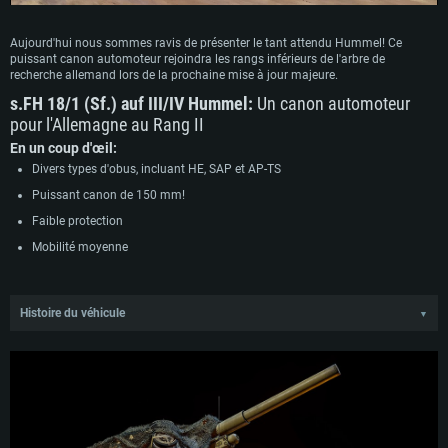
Aujourd'hui nous sommes ravis de présenter le tant attendu Hummel! Ce
puissant canon automoteur rejoindra les rangs inférieurs de l'arbre de
recherche allemand lors de la prochaine mise à jour majeure.
s.FH 18/1 (Sf.) auf III/IV
Hummel
:
Un canon automoteur
pour l'Allemagne au Rang II
En un coup d'œil:
Divers types d'obus, incluant HE, SAP et AP-TS
Puissant canon de 150 mm!
Faible protection
Mobilité moyenne
Histoire du véhicule
▼
À la fin du mois de juillet 1942, une nouvelle directive concernant les canons
automoteurs émana du haut commandement allemand. Pour les plateformes
de canons automoteurs moyens, les canons de 105 mm prévus furent jugés
trop faibles pour la plateforme, et dorénavant tous les canons automoteurs
lourds devaient être équipés de canons de 150 mm à la place. Cela a
effectivement mis fin au projet Pz.Sfl.IVb en cours, et le soutien a été réorienté
vers une nouvelle conception.