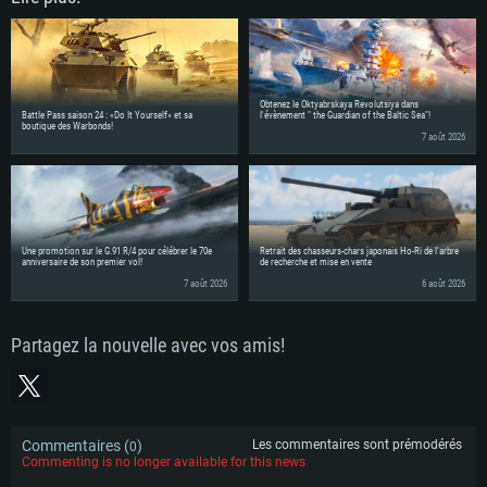
Obtenez le Oktyabrskaya Revolutsiya dans
Battle Pass saison 24 : «Do It Yourself» et sa
l'évènement " the Guardian of the Baltic Sea"!
boutique des Warbonds!
7 août 2026
Une promotion sur le G.91 R/4 pour célébrer le 70e
Retrait des chasseurs-chars japonais Ho-Ri de l'arbre
anniversaire de son premier vol!
de recherche et mise en vente
7 août 2026
6 août 2026
Partagez la nouvelle avec vos amis!
Commentaires (
)
Les commentaires sont prémodérés
0
Commenting is no longer available for this news