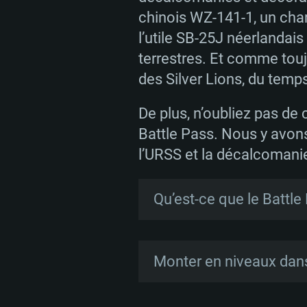
chinois WZ-141-1, un char
l’utile SB-25J néerlandais
terrestres. Et comme tou
des Silver Lions, du tem
De plus, n’oubliez pas de
Battle Pass. Nous y avons
l’URSS et la décalcomanie
Qu’est-ce que le Battle
Le Battle Pass est un évé
récompenses en accomplis
Monter en niveaux dans 
récompenses vont des Sil
saison, des véhicules et 
Monter en niveaux est si