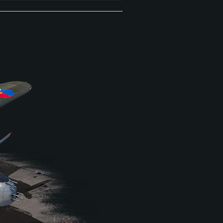
hasseur de char léger
a plateforme chenillée du
e compose de deux canons
’essai WZ-141-1 étant
 été mis en production.
aniable, armé d’armes
.