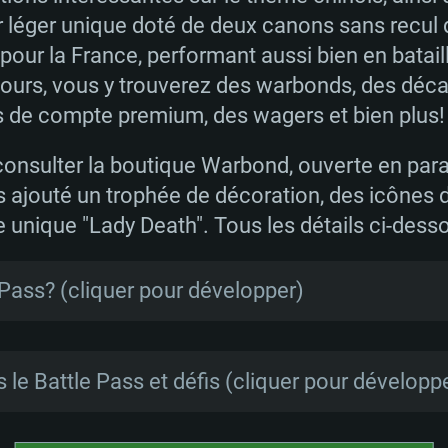
 léger unique doté de deux canons sans recul d
 pour la France, performant aussi bien en batai
jours, vous y trouverez des warbonds, des déc
ps de compte premium, des wagers et bien plus!
 consulter la boutique Warbond, ouverte en para
 ajouté un trophée de décoration, des icônes de
 unique "Lady Death". Tous les détails ci-dess
 Pass? (cliquer pour développer)
nement de 90 jours durant lequel les joueurs 
sant des défis et en obtenant des points de 
le Battle Pass et défis (cliquer pour développ
ver Lions et boosters à des décalcomanies et d
plus encore. Pour compléter le Battle Pass, rien
mple! Cumulez des points de progression pour 