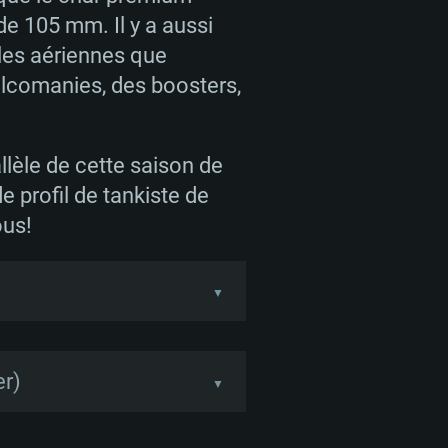
e 105 mm. Il y a aussi
lles aériennes que
alcomanies, des boosters,
llèle de cette saison de
 profil de tankiste de
ous!
▼
peuvent gagner des
progression. Les
er)
▼
écorations exclusifs à la
 de plus simple: vous
débloquer des niveaux.