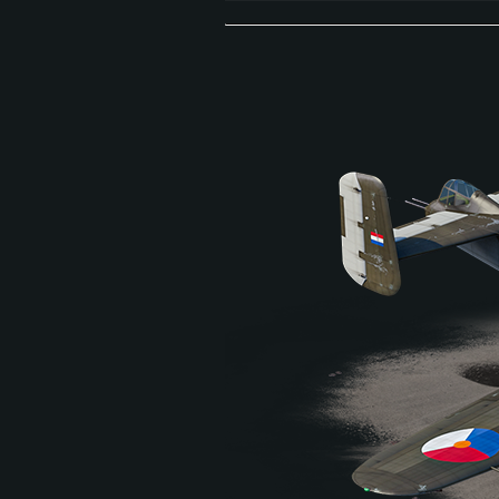
WZ-141-1 (Chine)
Le prototype WZ-141 a ét
aéroportable similaire à 
véhicule possède un blin
sans recul de 105 mm. Le
prêt l’année suivante. Ma
Dans le jeu, le WZ-141-1
puissantes et idéal pour 