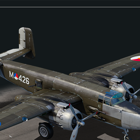
é développé en Chine dans le but de créer un c
l’American M50 Ontos et au Type 60 japonais. L
dage pare-balles et son armement principal s
 développement a débuté en 1976, le modèle d
lgré des tests concluants, le WZ-141 n’a jamais
 sera un chasseur de char mobile, compact et m
se cacher et tendre des embuscades à l’ennemi