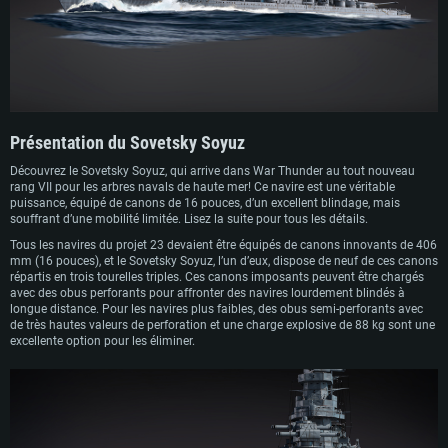
d’une telle envergure a rencontré d’énormes problèmes dès le début. Bien que
quatre navires aient été mis en chantier avant le début de la guerre (Sovetsky
Soyuz à Leningrad, Sovetskaya Ukraina à Nikolaïev, Sovetskaya Belorussiya et
Sovetskaya Rossiya à Molotovsk), leur construction a constamment pris du
retard. Les principaux problèmes étaient des retards importants dans la
livraison d’acier de haute qualité, un manque d’ouvriers qualifiés, des difficultés
à surmonter les défis liés aux nouvelles technologies et des ajustements
constants au programme.
Présentation du Sovetsky Soyuz
En juin 1941, l’état d’avancement technique du Sovetsky Soyuz, navire de tête,
n’était qu’à 21 %, et encore moins pour les autres. Le déclenchement de la
Découvrez le Sovetsky Soyuz, qui arrive dans War Thunder au tout nouveau
guerre a mis fin à ce programme très ambitieux et, en juillet 1941, par décret du
rang VII pour les arbres navals de haute mer! Ce navire est une véritable
Comité de défense de l’État, la construction de tous les cuirassés a été arrêtée
puissance, équipé de canons de 16 pouces, d’un excellent blindage, mais
et leurs coques ont ensuite été démantelées pour la ferraille.
souffrant d’une mobilité limitée. Lisez la suite pour tous les détails.
Tous les navires du projet 23 devaient être équipés de canons innovants de 406
mm (16 pouces), et le Sovetsky Soyuz, l’un d’eux, dispose de neuf de ces canons
répartis en trois tourelles triples. Ces canons imposants peuvent être chargés
avec des obus perforants pour affronter des navires lourdement blindés à
longue distance. Pour les navires plus faibles, des obus semi-perforants avec
de très hautes valeurs de perforation et une charge explosive de 88 kg sont une
excellente option pour les éliminer.