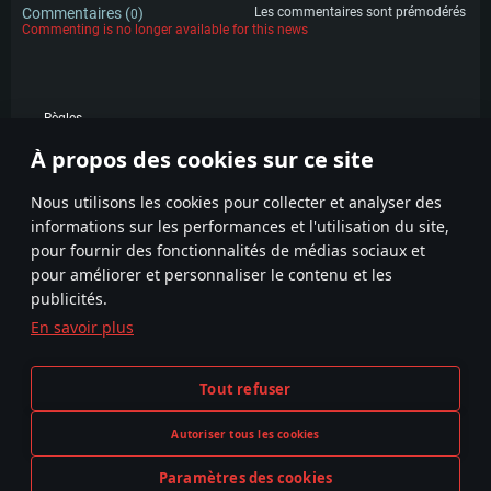
Commentaires (
)
Les commentaires sont prémodérés
0
Commenting is no longer available for this news
Règles
À propos des cookies sur ce site
POPULAIRE
Nous utilisons les cookies pour collecter et analyser des
informations sur les performances et l'utilisation du site,
pour fournir des fonctionnalités de médias sociaux et
pour améliorer et personnaliser le contenu et les
publicités.
En savoir plus
Termes et conditions
Paramètres relatifs aux cookies
Tout refuser
Conditions du service
Support client
Politique de confidentialité
Autoriser tous les cookies
Paramètres des cookies