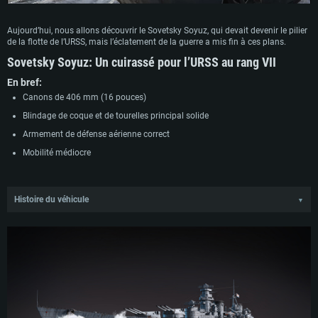
Aujourd’hui, nous allons découvrir le Sovetsky Soyuz, qui devait devenir le pilier
de la flotte de l’URSS, mais l’éclatement de la guerre a mis fin à ces plans.
Sovetsky Soyuz
:
Un cuirassé pour l’URSS au rang VII
En bref:
Canons de 406 mm (16 pouces)
Blindage de coque et de tourelles principal solide
Armement de défense aérienne correct
Mobilité médiocre
Histoire du véhicule
▼
Au milieu des années 1930, l’Union soviétique a lancé un programme
ambitieux pour créer une nouvelle flotte puissante, dont l’élément central était
la construction d’une nouvelle génération de cuirassés. Ce programme
prévoyait la construction de huit cuirassés de classe Sovetsky Soyuz (projet 23)
équipés de canons de 406 mm d’ici 1943. Staline lui-même attachait une
importance particulière au projet, voyant dans une flotte de cuirassés puissante
un attribut de grande puissance et un instrument d’influence internationale.
Les quatre premiers navires devaient être mis en chantier en 1937 pour être
intégrés à la flotte d’ici 1941. Cependant, la mise en œuvre d’un programme