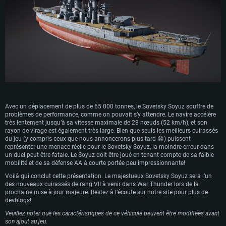
Avec un déplacement de plus de 65 000 tonnes, le Sovetsky Soyuz souffre de
problèmes de performance, comme on pouvait s’y attendre. Le navire accélère
très lentement jusqu’à sa vitesse maximale de 28 nœuds (52 km/h), et son
rayon de virage est également très large. Bien que seuls les meilleurs cuirassés
du jeu (y compris ceux que nous annoncerons plus tard 😀) puissent
représenter une menace réelle pour le Sovetsky Soyuz, la moindre erreur dans
un duel peut être fatale. Le Soyuz doit être joué en tenant compte de sa faible
mobilité et de sa défense AA à courte portée peu impressionnante!
Voilà qui conclut cette présentation. Le majestueux Sovetsky Soyuz sera l’un
des nouveaux cuirassés de rang VII à venir dans War Thunder lors de la
prochaine mise à jour majeure. Restez à l’écoute sur notre site pour plus de
devblogs!
Veuillez noter que les caractéristiques de ce véhicule peuvent être modifiées avant
son ajout au jeu.