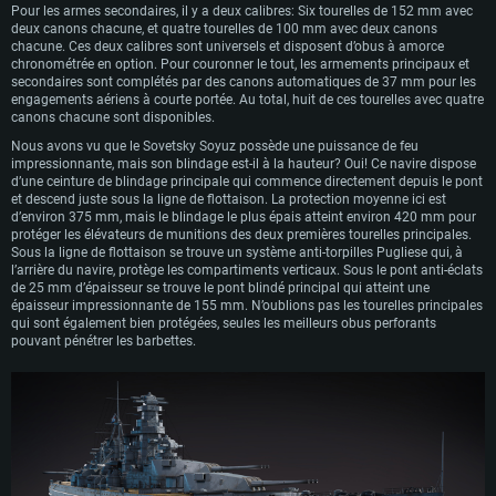
Pour les armes secondaires, il y a deux calibres: Six tourelles de 152 mm avec
deux canons chacune, et quatre tourelles de 100 mm avec deux canons
chacune. Ces deux calibres sont universels et disposent d’obus à amorce
chronométrée en option. Pour couronner le tout, les armements principaux et
secondaires sont complétés par des canons automatiques de 37 mm pour les
engagements aériens à courte portée. Au total, huit de ces tourelles avec quatre
canons chacune sont disponibles.
Nous avons vu que le Sovetsky Soyuz possède une puissance de feu
impressionnante, mais son blindage est-il à la hauteur? Oui! Ce navire dispose
d’une ceinture de blindage principale qui commence directement depuis le pont
et descend juste sous la ligne de flottaison. La protection moyenne ici est
CONFIGURATION SYSTÈME REQUISE
d’environ 375 mm, mais le blindage le plus épais atteint environ 420 mm pour
protéger les élévateurs de munitions des deux premières tourelles principales.
Sous la ligne de flottaison se trouve un système anti-torpilles Pugliese qui, à
Pour PC
Pour MAC
l’arrière du navire, protège les compartiments verticaux. Sous le pont anti-éclats
Pour Linux
de 25 mm d’épaisseur se trouve le pont blindé principal qui atteint une
épaisseur impressionnante de 155 mm. N’oublions pas les tourelles principales
Minimum
Minimum
Minimum
qui sont également bien protégées, seules les meilleurs obus perforants
pouvant pénétrer les barbettes.
OS: Windows 10 (64 bit)
OS: Mac OS Big Sur 11.0 ou plus récent
OS: Les configurations Linux 64 bits les plus modernes
Processeur: Dual-Core 2.2 GHz
Processeur: Core i5, minimum 2.2GHz (Les processeurs Intel Xeon ne sont
Processeur: Dual-Core 2.4 GHz
pas supportés)
Mémoire: 4 GB
Mémoire: 4 GB
Mémoire: 6 GB
Carte graphique supportant DirectX 11: AMD Radeon 77XX / NVIDIA
Carte graphique: NVIDIA 660 avec les derniers drivers (moins de 6 mois) /
GeForce GTX 660. La résolution minimale supportée par le jeu est de 720p
Carte graphique: Intel Iris Pro 5200 (Mac), ou analogue AMD/Nvidia. La
de même pour AMD (La résolution minimale supportée par le jeu est de
résolution minimale supportée par le jeu est de 720p.
720p)
Connection: Connexion Internet à haut débit