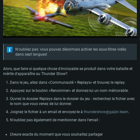
N'oubliez pas: vous pouvez désormais activer les sous-titres vidéo
dans sept langues!
Alors, que faire si quelque chose d'incroyable se produit dans votre bataille et
mérite d'apparaître au Thunder Show?
CONFIGURATION SYSTÈME REQUISE
Dans le jeu, allez dans «Communauté > Replays» et trouvez le replay.
Appuyez sur le bouton «Renommer» et donnez-lui un nom mémorable.
Pour PC
Pour MAC
Ouvrez le dossier Replays dans le dossier du jeu : recherchez le fichier avec
le nom que vous venez de lui donner.
Pour Linux
Joignez le fichier à un email et envoyez-le à
thundershow@gaijin.team
.
Minimum
Minimum
Minimum
N'oubliez pas également de mentionner dans l'email :
OS: Windows 10 (64 bit)
OS: Mac OS Big Sur 11.0 ou plus récent
OS: Les configurations Linux 64 bits les plus modernes
Processeur: Dual-Core 2.2 GHz
Processeur: Core i5, minimum 2.2GHz (Les processeurs Intel Xeon ne sont
Processeur: Dual-Core 2.4 GHz
L'heure exacte du moment que vous souhaitez partager
pas supportés)