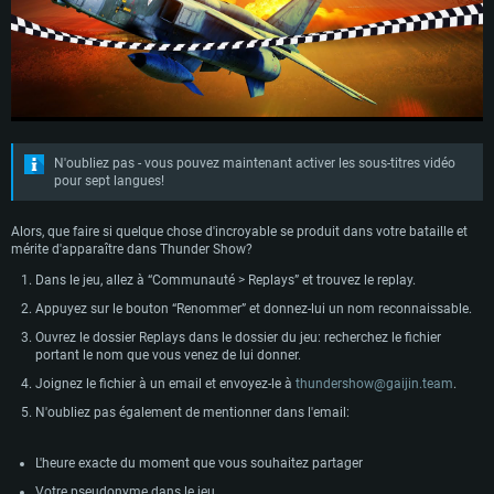
N'oubliez pas - vous pouvez maintenant activer les sous-titres vidéo
pour sept langues!
Alors, que faire si quelque chose d'incroyable se produit dans votre bataille et
mérite d'apparaître dans Thunder Show?
CONFIGURATION SYSTÈME REQUISE
Dans le jeu, allez à “Communauté > Replays” et trouvez le replay.
Appuyez sur le bouton “Renommer” et donnez-lui un nom reconnaissable.
Pour PC
Pour MAC
Ouvrez le dossier Replays dans le dossier du jeu: recherchez le fichier
portant le nom que vous venez de lui donner.
Pour Linux
Joignez le fichier à un email et envoyez-le à
thundershow@gaijin.team
.
Minimum
Minimum
Minimum
N'oubliez pas également de mentionner dans l'email:
OS: Windows 10 (64 bit)
OS: Mac OS Big Sur 11.0 ou plus récent
OS: Les configurations Linux 64 bits les plus modernes
L'heure exacte du moment que vous souhaitez partager
Processeur: Dual-Core 2.2 GHz
Processeur: Core i5, minimum 2.2GHz (Les processeurs Intel Xeon ne sont
Processeur: Dual-Core 2.4 GHz
pas supportés)
Votre pseudonyme dans le jeu