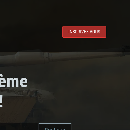
INSCRIVEZ-VOUS
2ème
!
Boutique