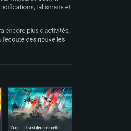
o (client complet)
o (client complet)
odifications, talismans et
o (client complet)
ra encore plus d'activités,
 l'écoute des nouvelles
Comment s'est déroulée cette