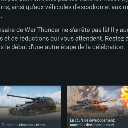
Disque dur: 75.9 G
Disque dur: 62,2 G
à haut débit
ns, ainsi qu'aux véhicules d'escadron et aux m
mal)
mal)
Disque dur: 60,2 G
.
mal)
rsaire de War Thunder ne s'arrête pas là! Il y au
et de réductions qui vous attendent. Restez à
le début d'une autre étape de la célébration.
En cours de développement:
Retrait des chasseurs-chars
nouvelles décalcomanies et