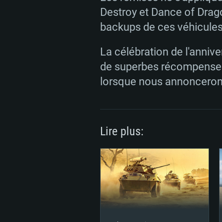
Connection: Connexion Internet 
Destroy et Dance of Drago
Disque dur: 23.1 Go (client mini
Disque dur: 62,2 Go (client mini
backups de ces véhicules
Disque dur: 62,2 Go (client mini
La célébration de l'annive
de superbes récompenses 
lorsque nous annoncerons 
Lire plus: