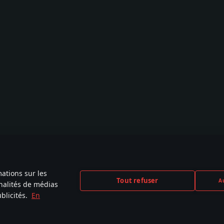
mations sur les
Tout refuser
Au
nnalités de médias
blicités.
En