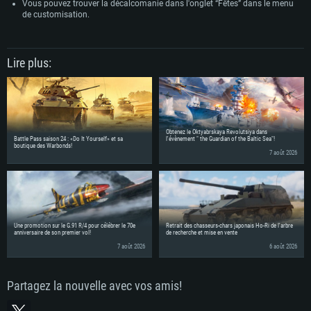
Vous pouvez trouver la décalcomanie dans l'onglet “Fêtes” dans le menu
de customisation.
Lire plus:
Obtenez le Oktyabrskaya Revolutsiya dans
Battle Pass saison 24 : «Do It Yourself» et sa
l'évènement " the Guardian of the Baltic Sea"!
boutique des Warbonds!
7 août 2026
Une promotion sur le G.91 R/4 pour célébrer le 70e
Retrait des chasseurs-chars japonais Ho-Ri de l'arbre
anniversaire de son premier vol!
de recherche et mise en vente
7 août 2026
6 août 2026
Partagez la nouvelle avec vos amis!