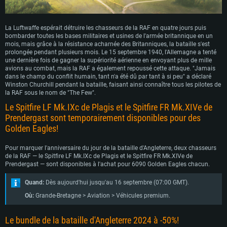
La Luftwaffe espérait détruire les chasseurs de la RAF en quatre jours puis
bombarder toutes les bases militaires et usines de l'armée britannique en un
mois, mais grâce à la résistance acharnée des Britanniques, la bataille s'est
prolongée pendant plusieurs mois. Le 15 septembre 1940, l'Allemagne a tenté
une dernière fois de gagner la supériorité aérienne en envoyant plus de mille
avions au combat, mais la RAF a également repoussé cette attaque. "Jamais
dans le champ du conflit humain, tant n'a été dû par tant à si peu" a déclaré
Winston Churchill pendant la bataille, faisant ainsi connaître tous les pilotes de
la RAF sous le nom de "The Few".
Le Spitfire LF Mk.IXc de Plagis et le Spitfire FR Mk.XIVe de
Prendergast sont temporairement disponibles pour des
Golden Eagles!
Pour marquer l'anniversaire du jour de la bataille d'Angleterre, deux chasseurs
de la RAF — le Spitfire LF Mk.IXc de Plagis et le Spitfire FR Mk.XIVe de
Prendergast — sont disponibles à l'achat pour 6090 Golden Eagles chacun.
Quand:
Dès aujourd'hui jusqu'au 16 septembre (07:00 GMT).
Où:
Grande-Bretagne > Aviation > Véhicules premium.
Le bundle de la bataille d'Angleterre 2024 à -50%!