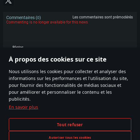
Commentaires (
)
Les commentaires sont prémodérés
0
Commenting is no longer available for this news
Règles
À propos des cookies sur ce site
POPULAIRE
Nous utilisons les cookies pour collecter et analyser des
informations sur les performances et l'utilisation du site,
pour fournir des fonctionnalités de médias sociaux et
pour améliorer et personnaliser le contenu et les
publicités.
En savoir plus
Termes et conditions
Paramètres relatifs aux cookies
Tout refuser
Conditions du service
Support client
Politique de confidentialité
Autoriser tous les cookies