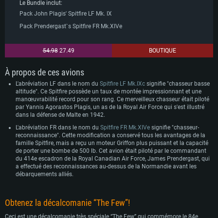
Le Bundle inclut:
Pack John Plagis' Spitfire LF Mk. IX
Pack Prendergast`s Spitfire FR Mk.XIVe
54.98
27.49
BOUTIQUE
À propos de ces avions
L'abréviation LF dans le nom du
Spitfire LF Mk.IXc
signifie "chasseur basse
altitude". Ce Spitfire possède un taux de montée impressionnant et une
CONFIGURATION SYSTÈME REQUISE
manœuvrabilité record pour son rang. Ce merveilleux chasseur était piloté
par Yannis Agorastos Plagis, un as de la Royal Air Force qui s'est illustré
dans la défense de Malte en 1942.
Pour PC
Pour MAC
L'abréviation FR dans le nom du
Spitfire FR Mk.XIVe
signifie "chasseur-
reconnaissance". Cette modification a conservé tous les avantages de la
Pour Linux
famille Spitfire, mais a reçu un moteur Griffon plus puissant et la capacité
de porter une bombe de 500 lb. Cet avion était piloté par le commandant
Minimum
Minimum
Minimum
du 414e escadron de la Royal Canadian Air Force, James Prendergast, qui
a effectué des reconnaissances au-dessus de la Normandie avant les
OS: Windows 10 (64 bit)
OS: Mac OS Big Sur 11.0 ou plus récent
OS: Les configurations Linux 64 bits les plus modernes
débarquements alliés.
Processeur: Dual-Core 2.2 GHz
Processeur: Core i5, minimum 2.2GHz (Les processeurs Intel Xeon ne sont
Processeur: Dual-Core 2.4 GHz
pas supportés)
Mémoire: 4 GB
Mémoire: 4 GB
Obtenez la décalcomanie “The Few”!
Mémoire: 6 GB
Carte graphique supportant DirectX 11: AMD Radeon 77XX / NVIDIA
Carte graphique: NVIDIA 660 avec les derniers drivers (moins de 6 mois) /
GeForce GTX 660. La résolution minimale supportée par le jeu est de 720p
Carte graphique: Intel Iris Pro 5200 (Mac), ou analogue AMD/Nvidia. La
de même pour AMD (La résolution minimale supportée par le jeu est de
Ceci est une décalcomanie très spéciale “The Few” qui commémore le 84e