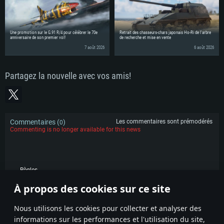
Une promotion sur le G.91 R/4 pour célébrer le 70e
Retrait des chasseurs-chars japonais Ho-Ri de l'arbre
anniversaire de son premier vol!
de recherche et mise en vente
7 août 2026
6 août 2026
Partagez la nouvelle avec vos amis!
Commentaires (
)
Les commentaires sont prémodérés
0
Commenting is no longer available for this news
Règles
À propos des cookies sur ce site
POPULAIRE
Nous utilisons les cookies pour collecter et analyser des
informations sur les performances et l'utilisation du site,