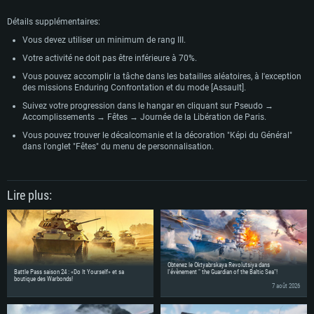
Détails supplémentaires:
Vous devez utiliser un minimum de rang III.
Votre activité ne doit pas être inférieure à 70%.
Vous pouvez accomplir la tâche dans les batailles aléatoires, à l'exception
des missions Enduring Confrontation et du mode [Assault].
Suivez votre progression dans le hangar en cliquant sur Pseudo →
Accomplissements → Fêtes → Journée de la Libération de Paris.
Vous pouvez trouver le décalcomanie et la décoration "Képi du Général"
dans l'onglet "Fêtes" du menu de personnalisation.
Lire plus:
Obtenez le Oktyabrskaya Revolutsiya dans
Battle Pass saison 24 : «Do It Yourself» et sa
l'évènement " the Guardian of the Baltic Sea"!
boutique des Warbonds!
7 août 2026