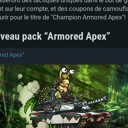
iliseront des tactiques uniques dans le but de 
es.
ent sur leur compte, et des coupons de camouf
e pour avoir une chance d'obtenir ces récompen
urir pour le titre de "Champion Armored Apex"!
es Gaijin et Twitch:
uveau pack “Armored Apex”
ez vos identifiants de compte Twitch
sur cette 
red Apex”
 de connexion pour le compte Gaijin que vous u
puis cliquez sur le bouton "Lier".
sur PlayStation, Xbox ou via Steam, cliquez su
ne donnée dans les champs vides!