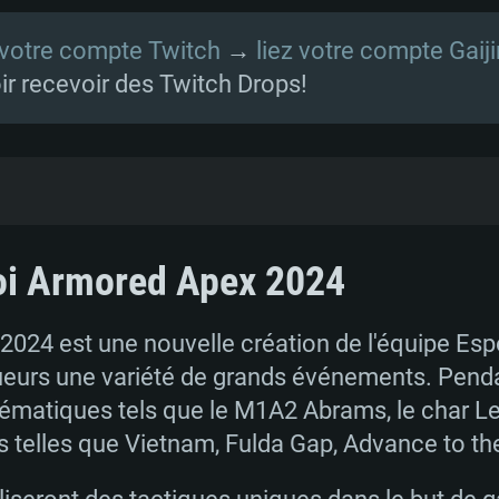
votre compte Twitch
→
liez votre compte Gaiji
ir recevoir des Twitch Drops!
 Drops?
noi Armored Apex 2024
ue les téléspectateurs reçoivent dans les jeux
witch.
024 est une nouvelle création de l'équipe Espor
 joueurs une variété de grands événements. Pen
chose dans War Thunder?
matiques tels que le M1A2 Abrams, le char Lecl
War Thunder en streaming longtemps les chain
s telles que Vietnam, Fulda Gap, Advance to the
,
WarThunder_eSports_DE
et
WarThunder_eSp