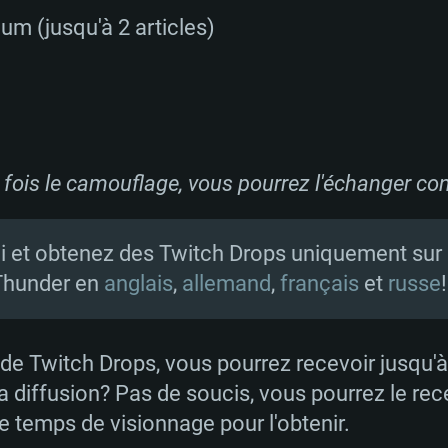
Mémoire: 16 GB et
Mémoire: 8 GB
um (jusqu'à 2 articles)
Mémoire: 8 GB
ectX 11: AMD
Carte graphique s
Carte graphique: 
GTX 660. La
200 (Mac), ou
c les derniers
drivers: Nvidia G
Carte graphique: 
drivers (moins d
r le jeu est de
tion minimale
 même pour AMD
570 et plus.
support de Metal
(Radeon RX 570) a
.
e par le jeu est
moins de 6 mois e
Connection: Conne
Connection: Conne
s fois le camouflage, vous pourrez l'échanger c
à haut débit
à haut débit
Connection: Conne
Disque dur: 75.9 G
Disque dur: 62,2 G
à haut débit
i et obtenez des Twitch Drops uniquement sur 
mal)
mal)
Disque dur: 60,2 G
 Thunder en
anglais
,
allemand
,
français
et
russe
!
mal)
e Twitch Drops, vous pourrez recevoir jusqu'à
 diffusion? Pas de soucis, vous pourrez le rec
e temps de visionnage pour l'obtenir.