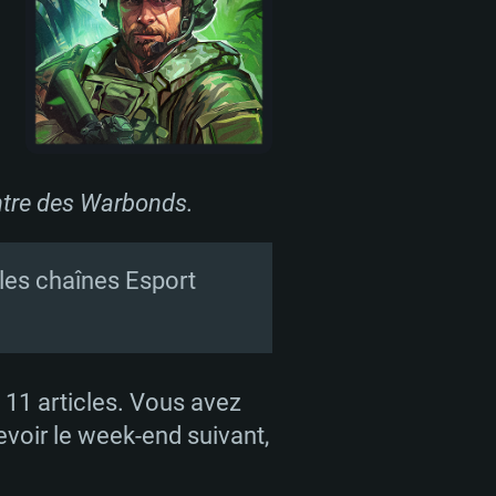
 plus
upportant DirectX 11 ou plus et
NVIDIA 1060 avec les derniers
eForce 1060 et plus, Radeon RX
Radeon Vega II ou plus avec
e 6 mois) / de même pour AMD
vec les derniers drivers de
t supportant Vulkan
xion Internet à haut débit
xion Internet à haut débit
ontre des Warbonds.
xion Internet à haut débit
o (client complet)
o (client complet)
les chaînes Esport
o (client complet)
 11 articles. Vous avez
evoir le week-end suivant,