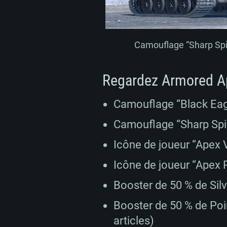
Camouflage “Sharp Spir
CONFIGU
Regardez Armored Ap
Camouflage “Black Eagle
Pour PC
Camouflage “Sharp Spiri
Minimum
Minimum
Minimum
Icône de joueur “Apex V
Icône de joueur “Apex 
OS: Windows 10 (64 bit)
OS: Mac OS Big Sur 11.0 ou plus
OS: Les configurations Linux 64 b
Booster de 50 % de Silve
modernes
Processeur: Dual-Core 2.2 GHz
Processeur: Core i5, minimum 2
Booster de 50 % de Poin
processeurs Intel Xeon ne sont 
Processeur: Dual-Core 2.4 GHz
articles)