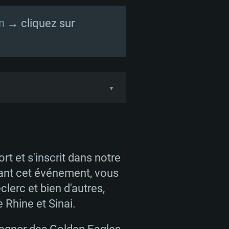
n
→ cliquez sur
▼
, lorsqu'ils regardent les
t et s'inscrit dans notre
dant cet événement, vous
erc et bien d'autres,
es
WarThunder_eSports
,
 Rhine et Sinai.
orts_FR
, plus vous