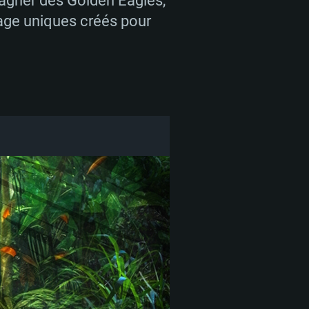
gagner des Golden Eagles,
lage uniques créés pour
ses?
page.
tilisez pour jouer à War
r l'icône appropriée ci-