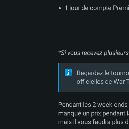
Mémoire: 4 GB
1 jour de compte Premi
Mémoire: 6 GB
Mémoire: 4 GB
Carte graphique supportant Dir
Radeon 77XX / NVIDIA GeForce 
Carte graphique: Intel Iris Pro 5
Carte graphique: NVIDIA 660 ave
résolution minimale supportée pa
analogue AMD/Nvidia. La résolu
drivers (moins de 6 mois) / de
720p
supportée par le jeu est de 720p
(La résolution minimale supporté
*Si vous recevez plusieur
de 720p)
Connection: Connexion Internet 
Connection: Connexion Internet 
Connection: Connexion Internet 
Regardez le tourno
Disque dur: 23.1 Go (client mini
Disque dur: 62,2 Go (client mini
officielles de War
Disque dur: 62,2 Go (client mini
Pendant les 2 week-ends d
manqué un prix pendant la
mais il vous faudra plus d