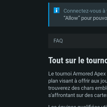
Connectez-vous à 
“Allow” pour pouvo
FAQ
Qu'est ce que les Twitch
Tout sur le tour
Ce sont des récompenses q
streams de ces jeux sur T
Le tournoi Armored Apex 2
plan visant à offrir aux
Puis-je obtenir quelque 
trouverez des chars emblé
Oui! Plus vous regardez 
s'affrontant sur des carte
WarThunder_eSports_RU