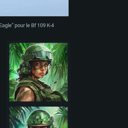
agle” pour le Bf 109 K-4
 REQUISE
Pour Linux
e
e
e
 (64 bit)
r 11.0 ou plus récent
64bit
Core i5 ou Ryzen5 3600 et plus
i7 (Les processeurs Intel Xeon
Core i7
rtés)