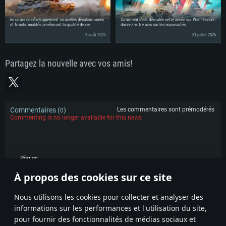
En cours de développement: nouvelles décalcomanies
Comment s'est déroulée cette année sur War Thunder:
et fonctionnalités améliorant la qualité de vie
donnez votre avis sur les nouveautés
3 août 2026
31 juillet 2026
Partagez la nouvelle avec vos amis!
Commentaires (
)
Les commentaires sont prémodérés
0
Commenting is no longer available for this news
Règles
À propos des cookies sur ce site
POPULAIRE
Nous utilisons les cookies pour collecter et analyser des
informations sur les performances et l'utilisation du site,
pour fournir des fonctionnalités de médias sociaux et