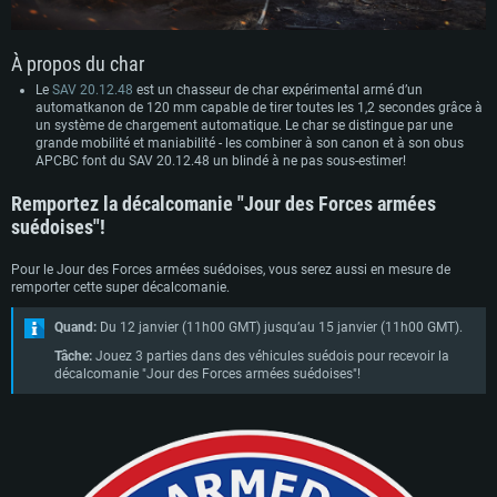
À propos du char
Le
SAV 20.12.48
est un chasseur de char expérimental armé d’un
automatkanon de 120 mm capable de tirer toutes les 1,2 secondes grâce à
un système de chargement automatique. Le char se distingue par une
grande mobilité et maniabilité - les combiner à son canon et à son obus
APCBC font du SAV 20.12.48 un blindé à ne pas sous-estimer!
Remportez la décalcomanie "Jour des Forces armées
suédoises"!
Pour le Jour des Forces armées suédoises, vous serez aussi en mesure de
remporter cette super décalcomanie.
CONFIGURATION SYSTÈME REQUISE
Quand:
Du 12 janvier (11h00 GMT) jusqu’au 15 janvier (11h00 GMT).
Tâche:
Jouez 3 parties dans des véhicules suédois pour recevoir la
Pour PC
Pour MAC
décalcomanie "Jour des Forces armées suédoises"!
Pour Linux
Minimum
Minimum
Minimum
OS: Windows 10 (64 bit)
OS: Mac OS Big Sur 11.0 ou plus récent
OS: Les configurations Linux 64 bits les plus modernes