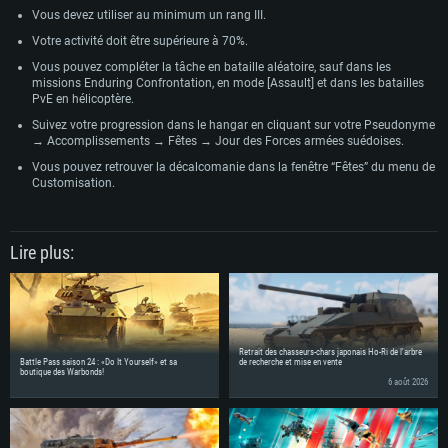
Vous devez utiliser au minimum un rang III.
Votre activité doit être supérieure à 70%.
Vous pouvez compléter la tâche en bataille aléatoire, sauf dans les
missions Enduring Confrontation, en mode [Assault] et dans les batailles
PvE en hélicoptère.
Suivez votre progression dans le hangar en cliquant sur votre Pseudonyme
→ Accomplissements → Fêtes → Jour des Forces armées suédoises.
Vous pouvez retrouver la décalcomanie dans la fenêtre “Fêtes” du menu de
Customisation.
Lire plus:
Retrait des chasseurs-chars japonais Ho-Ri de l'arbre
Battle Pass saison 24 : «Do It Yourself» et sa
de recherche et mise en vente
boutique des Warbonds!
6 août 2026