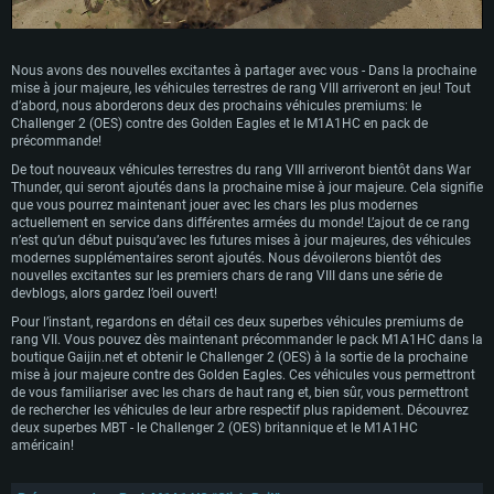
Nous avons des nouvelles excitantes à partager avec vous - Dans la prochaine
mise à jour majeure, les véhicules terrestres de rang VIII arriveront en jeu! Tout
d’abord, nous aborderons deux des prochains véhicules premiums: le
Challenger 2 (OES) contre des Golden Eagles et le M1A1HC en pack de
précommande!
De tout nouveaux véhicules terrestres du rang VIII arriveront bientôt dans War
Thunder, qui seront ajoutés dans la prochaine mise à jour majeure. Cela signifie
que vous pourrez maintenant jouer avec les chars les plus modernes
actuellement en service dans différentes armées du monde! L’ajout de ce rang
n’est qu’un début puisqu’avec les futures mises à jour majeures, des véhicules
modernes supplémentaires seront ajoutés. Nous dévoilerons bientôt des
nouvelles excitantes sur les premiers chars de rang VIII dans une série de
devblogs, alors gardez l’oeil ouvert!
Pour l’instant, regardons en détail ces deux superbes véhicules premiums de
rang VII. Vous pouvez dès maintenant précommander le pack M1A1HC dans la
boutique Gaijin.net et obtenir le Challenger 2 (OES) à la sortie de la prochaine
mise à jour majeure contre des Golden Eagles. Ces véhicules vous permettront
de vous familiariser avec les chars de haut rang et, bien sûr, vous permettront
de rechercher les véhicules de leur arbre respectif plus rapidement. Découvrez
deux superbes MBT - le Challenger 2 (OES) britannique et le M1A1HC
américain!