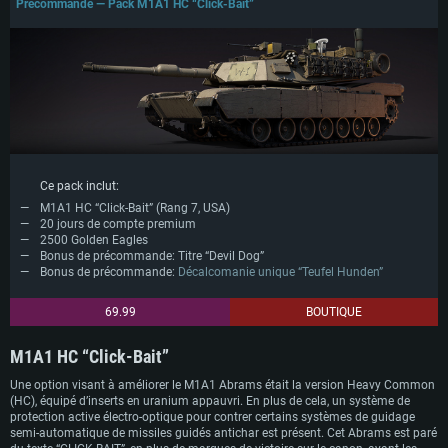
Précommande — Pack M1A1 HC “Click-Bait”
Ce pack inclut:
M1A1 HC “Click-Bait” (Rang 7, USA)
20 jours de compte premium
2500 Golden Eagles
Bonus de précommande: Titre “Devil Dog”
Bonus de précommande:
Décalcomanie unique “Teufel Hunden”
69.99
BOUTIQUE
M1A1 HC “Click-Bait”
Une option visant à améliorer le M1A1 Abrams était la version Heavy Common
(HC), équipé d’inserts en uranium appauvri. En plus de cela, un système de
protection active électro-optique pour contrer certains systèmes de guidage
semi-automatique de missiles guidés antichar est présent. Cet Abrams est paré