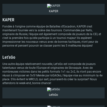
KAPER
KAPER
Fondée à l'origine comme équipe de Batailles d’Escadron, KAPER s'est
maintenant tournée vers la scène des tournois. Commandée par Nefo,
CONFIGURATION SYSTÈME REQUISE
originaire de Russie, l'équipe est également composée de joueurs de la CEI, et
c'est la première fois qu'elle participe à un tournoi majeur! Ils espèrent
impressionner les nouveaux venus avec de bonnes tactiques, n'ont peur de
Pour PC
Pour MAC
personne et pensent pouvoir se classer parmi les 5 meilleures équipes!
Pour Linux
Let’sGo
Minimum
Minimum
Minimum
Une autre équipe relativement nouvelle, Let'sGo est composée de joueurs
OS: Windows 10 (64 bit)
OS: Mac OS Big Sur 11.0 ou plus récent
OS: Les configurations Linux 64 bits les plus modernes
talentueux venus de toute l'Europe et originaires de Slovaquie. Avec de
Processeur: Dual-Core 2.2 GHz
Processeur: Core i5, minimum 2.2GHz (Les processeurs Intel Xeon ne sont
Processeur: Dual-Core 2.4 GHz
nombreuses victoires dans les petits formats 1v1 ou 2v2, ils n'ont pas encore
pas supportés)
réussi à s'imposer en 5v5! Menée par kiGAOko, l'équipe vise au minimum la 4e
Mémoire: 4 GB
Mémoire: 4 GB
place. S'ils évitent le MRCLS, qui sait, pourraient-ils créer la surprise? Nous
Mémoire: 6 GB
attendons le week-end, bonne chance!
Carte graphique supportant DirectX 11: AMD Radeon 77XX / NVIDIA
Carte graphique: NVIDIA 660 avec les derniers drivers (moins de 6 mois) /
GeForce GTX 660. La résolution minimale supportée par le jeu est de 720p
Carte graphique: Intel Iris Pro 5200 (Mac), ou analogue AMD/Nvidia. La
de même pour AMD (La résolution minimale supportée par le jeu est de
résolution minimale supportée par le jeu est de 720p.
720p)
Connection: Connexion Internet à haut débit
Let’sGo
Connection: Connexion Internet à haut débit
Connection: Connexion Internet à haut débit
Disque dur: 23.1 Go (client minimal)
Disque dur: 62,2 Go (client minimal)
Disque dur: 62,2 Go (client minimal)