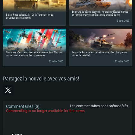
En cours de développement: nouvelles décalcomanies
Battle Pass saison 24 : «Do It Yourself» et sa
et fonctionnalités améliorant la qualité de vie
boutique des Warbonds!
3 août 2026
Comment s'est déroulée cette année sur War Thunder:
Le mode Advance est de retour avec des plus grande
donnez votre avis sur les nouveautés
côtes de bataille!
31 juillet 2026
31 juillet 2026
Partagez la nouvelle avec vos amis!
Commentaires (
)
Les commentaires sont prémodérés
0
Commenting is no longer available for this news