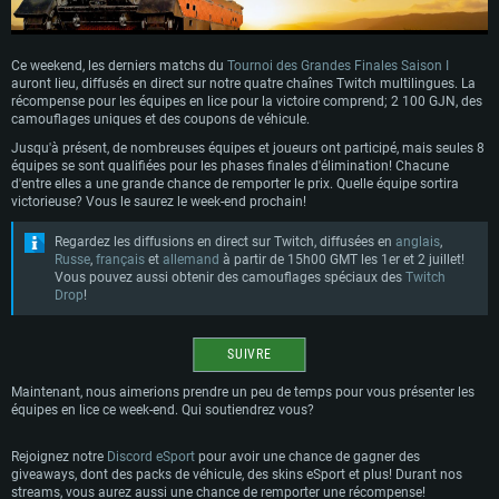
Ce weekend, les derniers matchs du
Tournoi des Grandes Finales Saison I
auront lieu, diffusés en direct sur notre quatre chaînes Twitch multilingues. La
récompense pour les équipes en lice pour la victoire comprend; 2 100 GJN, des
camouflages uniques et des coupons de véhicule.
Jusqu'à présent, de nombreuses équipes et joueurs ont participé, mais seules 8
équipes se sont qualifiées pour les phases finales d'élimination! Chacune
d'entre elles a une grande chance de remporter le prix. Quelle équipe sortira
victorieuse? Vous le saurez le week-end prochain!
Regardez les diffusions en direct sur Twitch, diffusées en
anglais
,
Russe
,
français
et
allemand
à partir de 15h00 GMT les 1er et 2 juillet!
Vous pouvez aussi obtenir des camouflages spéciaux des
Twitch
Drop
!
SUIVRE
Maintenant, nous aimerions prendre un peu de temps pour vous présenter les
équipes en lice ce week-end. Qui soutiendrez vous?
Rejoignez notre
Discord eSport
pour avoir une chance de gagner des
giveaways, dont des packs de véhicule, des skins eSport et plus! Durant nos
streams, vous aurez aussi une chance de remporter une récompense!