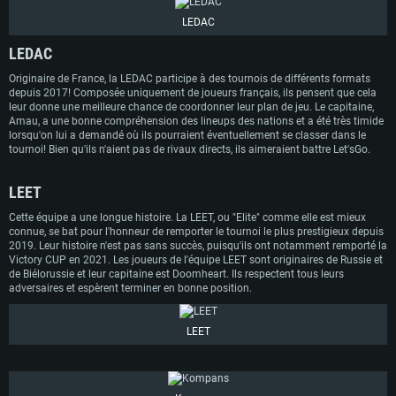
Recommandée
LEDAC
Recommandée
Recommandée
OS: Windows 10/11 (64 bit)
LEDAC
OS: Mac OS Big Sur 11.0 ou plus récent
OS: Ubuntu 20.04 64bit
Processeur: Intel Core i5 ou Ryzen5 3600 et plus
Processeur: Core i7 (Les processeurs Intel Xeon ne sont pas supportés)
Processeur: Intel Core i7
Originaire de France, la LEDAC participe à des tournois de différents formats
Mémoire: 16 GB et plus
depuis 2017! Composée uniquement de joueurs français, ils pensent que cela
Mémoire: 8 GB
Mémoire: 8 GB
leur donne une meilleure chance de coordonner leur plan de jeu. Le capitaine,
Carte graphique supportant DirectX 11 ou plus et drivers: Nvidia GeForce
Amau, a une bonne compréhension des lineups des nations et a été très timide
1060 et plus, Radeon RX 570 et plus.
Carte graphique: Radeon Vega II ou plus avec support de Metal
Carte graphique: NVIDIA 1060 avec les derniers drivers (moins de 6 mois) /
lorsqu'on lui a demandé où ils pourraient éventuellement se classer dans le
de même pour AMD (Radeon RX 570) avec les derniers drivers de moins de
Connection: Connexion Internet à haut débit
Connection: Connexion Internet à haut débit
tournoi! Bien qu'ils n'aient pas de rivaux directs, ils aimeraient battre Let'sGo.
6 mois et supportant Vulkan
Disque dur: 75.9 Go (client complet)
Disque dur: 62,2 Go (client complet)
Connection: Connexion Internet à haut débit
LEET
Disque dur: 60,2 Go (client complet)
Cette équipe a une longue histoire. La LEET, ou "Elite" comme elle est mieux
connue, se bat pour l'honneur de remporter le tournoi le plus prestigieux depuis
2019. Leur histoire n'est pas sans succès, puisqu'ils ont notamment remporté la
Victory CUP en 2021. Les joueurs de l'équipe LEET sont originaires de Russie et
de Biélorussie et leur capitaine est Doomheart. Ils respectent tous leurs
adversaires et espèrent terminer en bonne position.
LEET