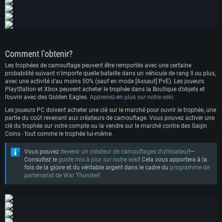
OS: Windows 10/11 (64 bit)
OS: Mac OS Big Sur 11.0 ou plus récent
OS: Ubuntu 20.04 64bit
Processeur: Intel Core i5 ou Ryzen5 3600 et plus
Processeur: Core i7 (Les processeurs Intel Xeon ne sont pas supportés)
Processeur: Intel Core i7
Mémoire: 16 GB et plus
Mémoire: 8 GB
Mémoire: 8 GB
Carte graphique supportant DirectX 11 ou plus et drivers: Nvidia GeForce
Comment l’obtenir?
1060 et plus, Radeon RX 570 et plus.
Carte graphique: Radeon Vega II ou plus avec support de Metal
Carte graphique: NVIDIA 1060 avec les derniers drivers (moins de 6 mois) /
de même pour AMD (Radeon RX 570) avec les derniers drivers de moins de
Les trophées de camouflage peuvent être remportés avec une certaine
Connection: Connexion Internet à haut débit
Connection: Connexion Internet à haut débit
6 mois et supportant Vulkan
probabilité suivant n’importe quelle bataille dans un véhicule de rang II ou plus,
Disque dur: 75.9 Go (client complet)
Disque dur: 62,2 Go (client complet)
Connection: Connexion Internet à haut débit
avec une activité d’au moins 50% (sauf en mode [Assaut] PvE). Les joueurs
PlayStation et Xbox peuvent acheter le trophée dans la Boutique d’objets et
Disque dur: 60,2 Go (client complet)
l’ouvrir avec des Golden Eagles.
Apprenez-en plus sur notre wiki.
Les joueurs PC doivent acheter une clé sur le marché pour ouvrir le trophée, une
partie du coût revenant aux créateurs de camouflage. Vous pouvez activer une
clé du trophée sur votre compte ou la vendre sur le marché contre des Gaijin
Coins - tout comme le trophée lui-même.
Vous pouvez
devenir un créateur de camouflages d’utilisateur
!—
Consultez le
guide mis à jour sur notre wiki
! Cela vous apportera à la
fois de la gloire et du véritable argent dans le cadre du
programme de
partenariat de War Thunder
!