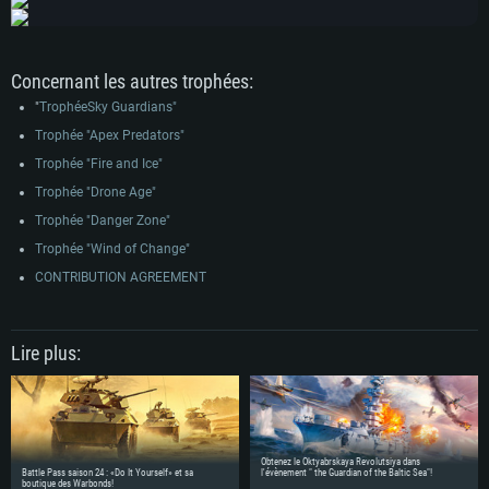
Concernant les autres trophées:
"
TrophéeSky Guardians"
Trophée "Apex Predators"
Trophée "Fire and Ice"
Trophée "Drone Age"
Trophée "Danger Zone"
Trophée "Wind of Change"
CONTRIBUTION AGREEMENT
Lire plus:
Obtenez le Oktyabrskaya Revolutsiya dans
Battle Pass saison 24 : «Do It Yourself» et sa
l'évènement " the Guardian of the Baltic Sea"!
boutique des Warbonds!