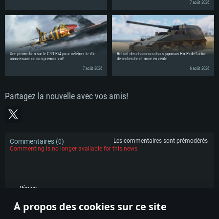
7 août 2026
Une promotion sur le G.91 R/4 pour célébrer le 70e
Retrait des chasseurs-chars japonais Ho-Ri de l'arbre
anniversaire de son premier vol!
de recherche et mise en vente
7 août 2026
6 août 2026
Partagez la nouvelle avec vos amis!
Commentaires (
)
Les commentaires sont prémodérés
0
Commenting is no longer available for this news
Règles
À propos des cookies sur ce site
POPULAIRE