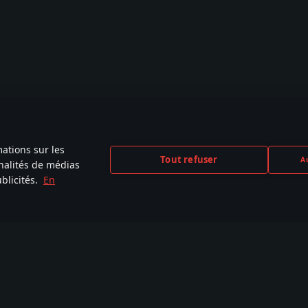
mations sur les
Tout refuser
Au
nnalités de médias
blicités.
En
CEBOOK
INSTAGRAM
X
YOU
,000+ dans la
440,000+ dans la
230,000+ dans la
2,650