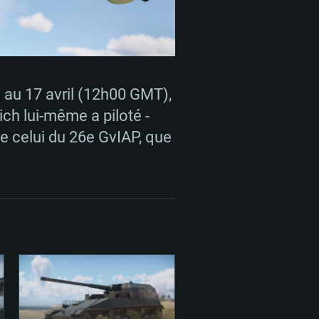
 REQUISE
 au 17 avril (12h00 GMT),
Pour Linux
ich lui-même a piloté -
e celui du 26e GvIAP, que
e
e
e
 (64 bit)
r 11.0 ou plus récent
64bit
Core i5 ou Ryzen5 3600 et plus
i7 (Les processeurs Intel Xeon
Core i7
rtés)
 plus