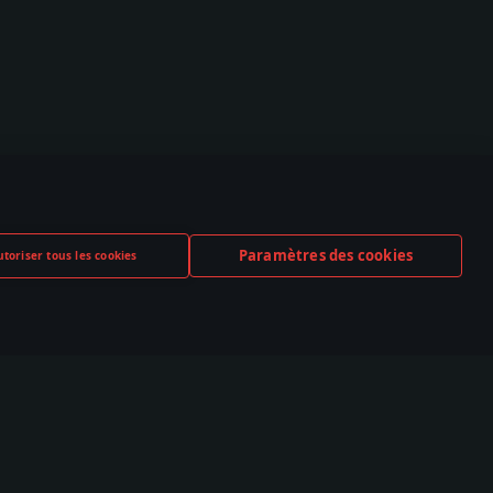
Paramètres des cookies
toriser tous les cookies
TUBE
TWITCH
DISCORD
,000+ dans la
530,000+ dans la
140,000+ dans la