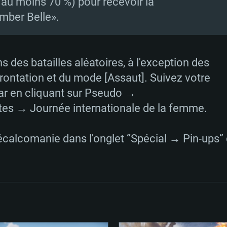
'au moins 70 %) pour recevoir la
ber Belle».
RATION SYSTÈME
 des batailles aléatoires, à l'exception des
rontation et du mode [Assaut]. Suivez votre
ar en cliquant sur Pseudo →
Pour MAC
s → Journée internationale de la femme.
Recommandé
Recommandé
Recommandé
écalcomanie dans l'onglet “Spécial → Pin-ups
 récent
its les plus
OS: Windows 10/11
OS: Mac OS Big Su
OS: Ubuntu 20.04 
.2GHz (Les
Processeur: Intel 
Processeur: Core 
Processeur: Intel 
pas supportés)
ne sont pas suppo
Mémoire: 16 GB et
Mémoire: 8 GB