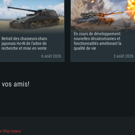
Mémoire: 8 GB
ectX 11: AMD
Carte graphique s
Carte graphique: 
GTX 660. La
200 (Mac), ou
c les derniers
drivers: Nvidia G
Carte graphique: 
drivers (moins d
r le jeu est de
tion minimale
 même pour AMD
570 et plus.
support de Metal
(Radeon RX 570) a
En cours de développement:
Retrait des chasseurs-chars
nouvelles décalcomanies et
.
e par le jeu est
moins de 6 mois e
japonais Ho-Ri de l'arbre de
fonctionnalités améliorant la
Connection: Conne
Connection: Conne
recherche et mise en vente
qualité de vie
à haut débit
à haut débit
Connection: Conne
6 août 2026
3 août 2026
Disque dur: 75.9 G
Disque dur: 62,2 G
à haut débit
mal)
mal)
Disque dur: 60,2 G
mal)
 vos amis!
r this news