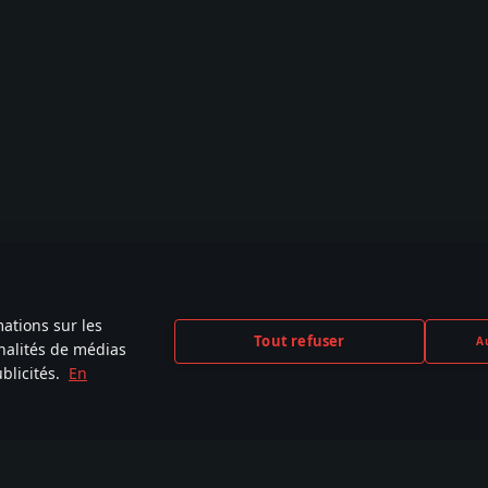
mations sur les
Tout refuser
Au
nnalités de médias
blicités.
En