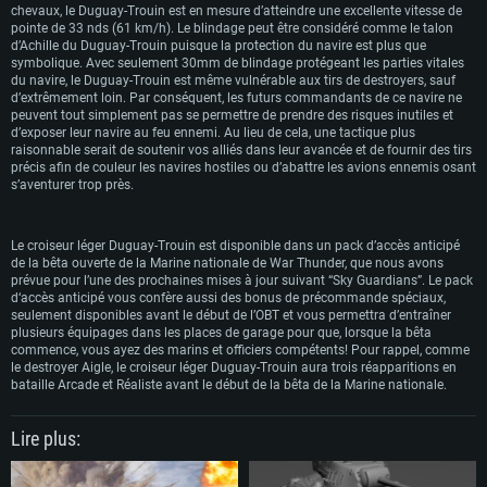
Disque dur: 60,2 Go (client complet)
chevaux, le Duguay-Trouin est en mesure d’atteindre une excellente vitesse de
pointe de 33 nds (61 km/h). Le blindage peut être considéré comme le talon
d’Achille du Duguay-Trouin puisque la protection du navire est plus que
symbolique. Avec seulement 30mm de blindage protégeant les parties vitales
du navire, le Duguay-Trouin est même vulnérable aux tirs de destroyers, sauf
d’extrêmement loin. Par conséquent, les futurs commandants de ce navire ne
peuvent tout simplement pas se permettre de prendre des risques inutiles et
d’exposer leur navire au feu ennemi. Au lieu de cela, une tactique plus
raisonnable serait de soutenir vos alliés dans leur avancée et de fournir des tirs
précis afin de couleur les navires hostiles ou d’abattre les avions ennemis osant
s’aventurer trop près.
Le croiseur léger Duguay-Trouin est disponible dans un pack d’accès anticipé
de la bêta ouverte de la Marine nationale de War Thunder, que nous avons
prévue pour l’une des prochaines mises à jour suivant “Sky Guardians”. Le pack
d‘accès anticipé vous confère aussi des bonus de précommande spéciaux,
seulement disponibles avant le début de l’OBT et vous permettra d’entraîner
plusieurs équipages dans les places de garage pour que, lorsque la bêta
commence, vous ayez des marins et officiers compétents! Pour rappel, comme
le destroyer Aigle, le croiseur léger Duguay-Trouin aura trois réapparitions en
bataille Arcade et Réaliste avant le début de la bêta de la Marine nationale.
Lire plus: