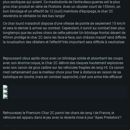
plus exotiques qui soient. Ce mastodonte de l’entre-deux-guerres est le plus
reçut son propre nom à partir des noms des provinces françaises. En 1926, l’un
Pour Linux
gros char produit en série de l’histoire. Avec un obusier court de 155mm, un
de ces chars, le “Champagne”, fut équipé d’une nouvelle tourelle moulée et d’un
bon blindage et un effectif de 12 (oui!) membres d’équipage, le char 2C
obusier de 155mm. La nouvelle tourelle était plus petite que l’originale armée
Minimum
Minimum
Minimum
deviendra le véritable roi des bas rangs!
du canon de 75mm mais nécessitait le démontage de deux mitrailleuses. Avec
les autres chars de la série, le “Champagne” se retrouva piégé durant l’offensive
Ce char lourd maladroit dispose d’une vitesse de pointe de seulement 15 km/h
OS: Windows 10 (64 bit)
OS: Mac OS Big Sur 11.0 ou plus récent
OS: Les configurations Linux 64 bits les plus modernes
allemande en juin 1940. Les équipages firent exploser tous les chars 2C sauf le
et sera le dernier à arriver au combat. Cependant, il survit au combat bien plus
“Champagne”, qui fut récupéré presque intact par les troupes allemandes. Il
Processeur: Dual-Core 2.2 GHz
Processeur: Core i5, minimum 2.2GHz (Les processeurs Intel Xeon ne sont
Processeur: Dual-Core 2.4 GHz
longtemps que les autres chars de cette période! Un blindage frontal décent de
sera plus tard exposé durant une exposition de prises de guerre à Berlin. Le char
pas supportés)
45mm protège le char 2C dans les face-à-face, son châssis massif rend difficile
Mémoire: 4 GB
Mémoire: 4 GB
2C bis est le plus grand véhicule blindé produit en série de l’histoire, dépassant
la localisation des râteliers et l’effectif très important sera difficile à neutraliser.
Mémoire: 6 GB
son plus proche concurrent, le T-35 soviétique.
Carte graphique supportant DirectX 11: AMD Radeon 77XX / NVIDIA
Carte graphique: NVIDIA 660 avec les derniers drivers (moins de 6 mois) /
GeForce GTX 660. La résolution minimale supportée par le jeu est de 720p
Carte graphique: Intel Iris Pro 5200 (Mac), ou analogue AMD/Nvidia. La
de même pour AMD (La résolution minimale supportée par le jeu est de
résolution minimale supportée par le jeu est de 720p.
720p)
Repoussant obus après obus avec un blindage solide et absorbant les coups
Connection: Connexion Internet à haut débit
avec son énorme coque, le Char 2C délivre des claques hautement explosives
Connection: Connexion Internet à haut débit
Connection: Connexion Internet à haut débit
Disque dur: 23.1 Go (client minimal)
avec son canon de gros calibre sur les véhicules fragiles de rang I-II. Ce canon
Disque dur: 62,2 Go (client minimal)
Disque dur: 62,2 Go (client minimal)
n'est certainement pas le meilleur choix pour tirer à distance en raison de sa
balistique en cloche, mais en combat rapproché, c'est une arme très efficace!
Recommandée
Recommandée
Recommandée
OS: Windows 10/11 (64 bit)
OS: Mac OS Big Sur 11.0 ou plus récent
OS: Ubuntu 20.04 64bit
Processeur: Intel Core i5 ou Ryzen5 3600 et plus
Processeur: Core i7 (Les processeurs Intel Xeon ne sont pas supportés)
Processeur: Intel Core i7
Mémoire: 16 GB et plus
Mémoire: 8 GB
Mémoire: 8 GB
Carte graphique supportant DirectX 11 ou plus et drivers: Nvidia GeForce
Retrouvezez le Premium Char 2C parmi les chars de rang I de France, le
1060 et plus, Radeon RX 570 et plus.
Carte graphique: Radeon Vega II ou plus avec support de Metal
Carte graphique: NVIDIA 1060 avec les derniers drivers (moins de 6 mois) /
véhicule est apparu dans le jeu avec la récente mise à jour "Apex Predators"!
de même pour AMD (Radeon RX 570) avec les derniers drivers de moins de
Connection: Connexion Internet à haut débit
Connection: Connexion Internet à haut débit
6 mois et supportant Vulkan