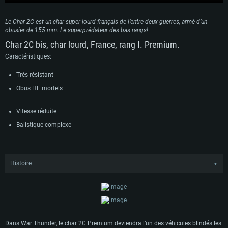
Le Char 2C est un char super-lourd français de l’entre-deux-guerres, armé d’un
obusier de 155 mm. Le superprédateur des bas rangs!
Char 2C bis, char lourd, France, rang I. Premium.
Caractéristiques:
Très résistant
Obus HE mortels
Vitesse réduite
Balistique complexe
Histoire
▼
Le développement du char d’assaut super-lourd 2C débuta en 1917 au cours de
la Première Guerre mondiale. S’inspirant de l’expérience au combat de l’Armée
française, le char fut conçu pour percer les défenses lourdes ennemies avec un
CONFIGURATION SYSTÈME REQUISE
haut châssis rhombique et était équipé d’une “queue” afin de franchir les
tranchées et les obstacles. D’une masse de 70 tonnes et lourdement blindé, le
char ne dépassait pas les 15 km/h et était très peu fiable. Des 300 véhicules
Pour PC
Pour MAC
Dans War Thunder, le char 2C Premium deviendra l’un des véhicules blindés les
prévus, seulement 10 furent construits et chaque char, à la manière d’un navire,