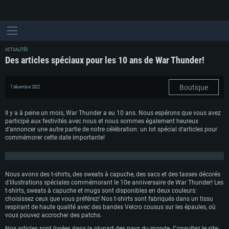
ACTUALITÉS
Des articles spéciaux pour les 10 ans de War Thunder!
Boutique
7 décembre 2022
Il y a à peine un mois, War Thunder a eu 10 ans. Nous espérons que vous avez
participé aux festivités avec nous et nous sommes également heureux
d'annoncer une autre partie de notre célébration: un lot spécial d'articles pour
commémorer cette date importante!
Nous avons des t-shirts, des sweats à capuche, des sacs et des tasses décorés
d'illustrations spéciales commémorant le 10e anniversaire de War Thunder! Les
t-shirts, sweats à capuche et mugs sont disponibles en deux couleurs:
choisissez ceux que vous préférez! Nos t-shirts sont fabriqués dans un tissu
respirant de haute qualité avec des bandes Velcro cousus sur les épaules, où
vous pouvez accrocher des patchs.
CONFIGURATION SYSTÈME REQUISE
Nos articles sont livrées dans la plupart des pays du monde. Consultez le site: