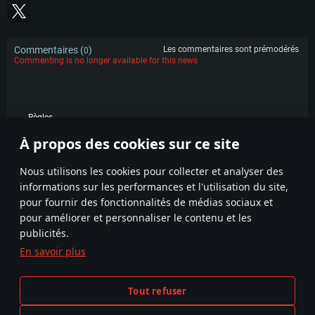
de même pour AMD (Radeon RX 570) avec les derniers drivers de moins de
Connection: Connexion Internet à haut débit
Connection: Connexion Internet à haut débit
6 mois et supportant Vulkan
Disque dur: 75.9 Go (client complet)
Disque dur: 62,2 Go (client complet)
Connection: Connexion Internet à haut débit
Commentaires (
)
Les commentaires sont prémodérés
0
Disque dur: 60,2 Go (client complet)
Commenting is no longer available for this news
Règles
À propos des cookies sur ce site
POPULAIRE
Nous utilisons les cookies pour collecter et analyser des
informations sur les performances et l'utilisation du site,
pour fournir des fonctionnalités de médias sociaux et
pour améliorer et personnaliser le contenu et les
publicités.
En savoir plus
Termes et conditions
Paramètres relatifs aux cookies
Tout refuser
Conditions du service
Support client
Politique de confidentialité