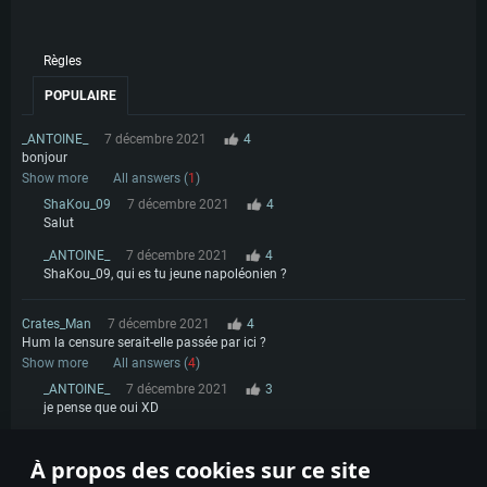
Règles
POPULAIRE
_ANTOINE_
7 décembre 2021
4
bonjour
Show more
All answers (
1
)
ShaKou_09
7 décembre 2021
4
Salut
_ANTOINE_
7 décembre 2021
4
ShaKou_09, qui es tu jeune napoléonien ?
Crates_Man
7 décembre 2021
4
Hum la censure serait-elle passée par ici ?
Show more
All answers (
4
)
_ANTOINE_
7 décembre 2021
3
je pense que oui XD
_ANTOINE_
7 décembre 2021
0
staline à frapper
À propos des cookies sur ce site