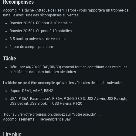
Récompenses
Accomplir la tâche «Attaque de Pearl Harbor» vous rapportera un trophée de
bataille avec l'une des récompenses suivantes:
Booster 20-50% RP pour 3-10 batailles
Booster 20-50% SL pour 3-10 batailles
3-5 backup universels de véhicules
1 jour de compte premium
Tâche
Détruisez 40/20/20 (AB/RB/SB) ennemi tout en contrôlant des véhicules
spécifiques dans des batailles aléatoires
La tâche ne peut être accomplie qu'avec les véhicules de la liste suivante:
Japon: D3A1, A6M2, B5N2
CONFIGURATION SYSTÈME REQUISE
USA: P-36A, Rasmussen’s P-36A, P-36G, SBD-3, USS Aylwin, USS Raleigh,
USS Detroit, USS Brooklin, USS Helena, PT-20
Pour PC
Pour MAC
Pour suivre votre progression, cliquez sur "Votre pseudo" →
Accomplissements → Remembrance Day.
Pour Linux
Minimum
Minimum
Minimum
Lire plus: