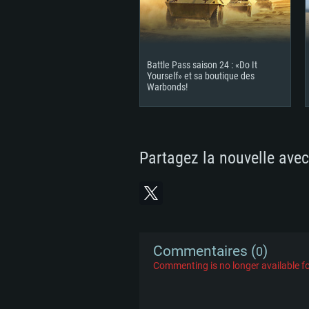
Disque dur: 62,2 Go (client mini
Battle Pass saison 24 : «Do It
Yourself» et sa boutique des
Warbonds!
Partagez la nouvelle avec
Commentaires (
)
0
Commenting is no longer available fo