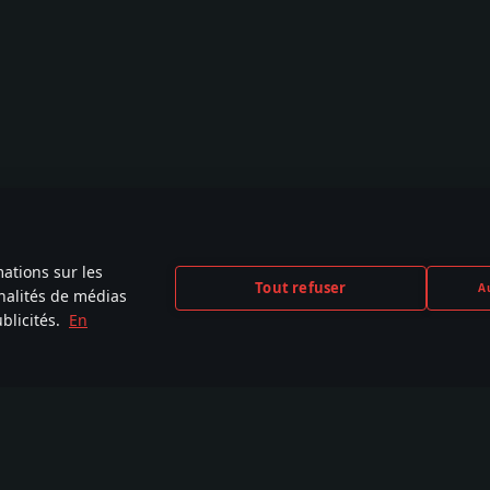
mations sur les
Tout refuser
Au
nnalités de médias
blicités.
En