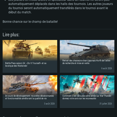
automatiquement déplacés dans les halls des tournois. Les autres joueurs
du tournoi seront automatiquement transférés dans le tournoi avant le
début du match.
Bonne chance sur le champ de bataille!
Lire plus:
Retrait des chasseurs-chars japonais Ho-Ri de l'arbre
Battle Pass saison 24 : «Do It Yourself» et sa
de recherche et mise en vente
boutique des Warbonds!
6 août 2026
En cours de développement: nouvelles décalcomanies
Comment s'est déroulée cette année sur War Thunder:
et fonctionnalités améliorant la qualité de vie
donnez votre avis sur les nouveautés
3 août 2026
31 juillet 2026