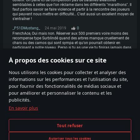
obtenir. On parle ici de compétition pas de batailles aléatoires
semblables à celles que l'on réclame dans les différents "marathons". Il
faut parfois savoir se faire violence et partir à la rencontre des joueurs
qui peuvent nous mettre en difficulté… C'est aussi un excellent moyen de
s'entraîner !
_P51DMustang_
24 mai 2019
0
FrenchAce, Oui mais non. Réserver aux 500 premiers voire moins des
recompense type Surblindé quand des arbres manque cruellement de
chars ou des camos qui sont sympa et qu'on pourrait obtenir en
participant a notre niveau. Perso si tu as une vie tu finiras jamais dans
le Top 500.. ou alors tu farm que ça que ça que ça. Mais ou est le
plaisir?
À propos des cookies sur ce site
1
Nous utilisons les cookies pour collecter et analyser des
informations sur les performances et l'utilisation du site,
pour fournir des fonctionnalités de médias sociaux et
pour améliorer et personnaliser le contenu et les
publicités.
En savoir plus
Termes et conditions
Paramètres relatifs aux cookies
Tout refuser
Conditions du service
Support client
Politique de confidentialité
Autoriser tous les cookies