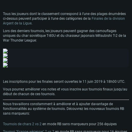
Tous les joueurs dont le classement correspond à l’une des plages énumérées
ci-dessus peuvent participer à l’une des catégories de la
Finales de la division
Argent de la Ligue
.
Lors des derniers tournois, les joueurs peuvent gagner des camouflages
uniques du char soviétique T-80U et du chasseur japonais Mitsubishi T-2 de la
War Thunder League:
CONFIGURATION SYSTÈME REQUISE
Pour PC
Pour MAC
Les inscriptions pour les finales seront ouvertes le 11 juin 2019 à 18h00 UTC.
Pour Linux
Vous pourrez améliorer vos notes et vous inscrire aux tournois finaux jusqu'au
Minimum
Minimum
Minimum
début de chacun de ces tournois.
OS: Windows 10 (64 bit)
OS: Mac OS Big Sur 11.0 ou plus récent
OS: Les configurations Linux 64 bits les plus modernes
Nous travaillons constamment à améliorer et à ajouter davantage de
fonctionnalités au système de tournois. Découvrez les nouveaux tournois RB
Processeur: Dual-Core 2.2 GHz
Processeur: Core i5, minimum 2.2GHz (Les processeurs Intel Xeon ne sont
Processeur: Dual-Core 2.4 GHz
sans marqueurs:
pas supportés)
Mémoire: 4 GB
Mémoire: 4 GB
Mémoire: 6 GB
Tournois de chars 2 vs 2
en mode RB sans marqueurs pour 256 équipes
Carte graphique supportant DirectX 11: AMD Radeon 77XX / NVIDIA
Carte graphique: NVIDIA 660 avec les derniers drivers (moins de 6 mois) /
GeForce GTX 660. La résolution minimale supportée par le jeu est de 720p
Carte graphique: Intel Iris Pro 5200 (Mac), ou analogue AMD/Nvidia. La
de même pour AMD (La résolution minimale supportée par le jeu est de
Tournoi "Frappe aérienne" 7 vs 7
en mode RB sans marqueurs pour 16 équipes