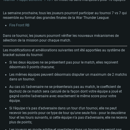
résolution minimale supportée par le jeu est de 720p.
720p)
Connection: Connexion Internet à haut débit
Connection: Connexion Internet à haut débit
Connection: Connexion Internet à haut débit
La semaine prochaine, tous les joueurs pourront participer au tournoi 7 vs 7 qui
Disque dur: 23.1 Go (client minimal)
ressemble au format des grandes finales de la War Thunder League:
Disque dur: 62,2 Go (client minimal)
Disque dur: 62,2 Go (client minimal)
Recommandée
Fire Front RB
Recommandée
Recommandée
OS: Windows 10/11 (64 bit)
Dans ce tournoi, les joueurs pourront vérifier les nouveaux mécanismes de
OS: Mac OS Big Sur 11.0 ou plus récent
OS: Ubuntu 20.04 64bit
sélection de la mission pour chaque match.
Processeur: Intel Core i5 ou Ryzen5 3600 et plus
Processeur: Core i7 (Les processeurs Intel Xeon ne sont pas supportés)
Processeur: Intel Core i7
Les modifications et améliorations suivantes ont été apportées au système de
Mémoire: 16 GB et plus
Mémoire: 8 GB
Mémoire: 8 GB
bracket suisse du tournoi:
Carte graphique supportant DirectX 11 ou plus et drivers: Nvidia GeForce
Si les deux équipes ne se présentent pas pour le match, elles reçoivent
1060 et plus, Radeon RX 570 et plus.
Carte graphique: Radeon Vega II ou plus avec support de Metal
Carte graphique: NVIDIA 1060 avec les derniers drivers (moins de 6 mois) /
de même pour AMD (Radeon RX 570) avec les derniers drivers de moins de
désormais 0 points chacune;
Connection: Connexion Internet à haut débit
Connection: Connexion Internet à haut débit
6 mois et supportant Vulkan
Les mêmes équipes peuvent désormais disputer un maximum de 2 matchs
Disque dur: 75.9 Go (client complet)
Disque dur: 62,2 Go (client complet)
Connection: Connexion Internet à haut débit
dans un tournoi.
Disque dur: 60,2 Go (client complet)
Au cas où l'adversaire ne se présenterais pas au match, le coefficient de
Bucholz de ce match sera calculé de la façon dont votre équipe a joué et
gagné contre l'adversaire avec exactement le même score pour votre
équipe.
Si l’équipe n’a pas d’adversaire dans un tour d’un tournoi, elle ne peut
recevoir les points pour ce type de tour qu’une seule fois - pour le deuxième
tour et les tours suivants, si cette équipe n’a pas d’adversaire, elle ne recevra
plus de points;
Les joueurs en mode arbitre et spectateur dans un tournoi ne seront pas