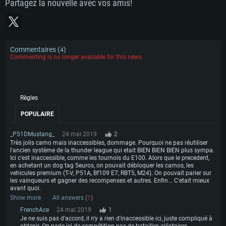
Partagez la nouvelle avec vos amis!
Commentaires (
)
4
Commenting is no longer available for this news
Règles
POPULAIRE
_P51DMustang_
24 mai 2019
2
Très jolis camo mais inaccessibles, dommage. Pourquoi ne pas réutiliser
l'ancien système de la thunder league qui etait BIEN BIEN BIEN plus sympa.
Ici c'est inaccessible, comme les tournois du E100. Alors que le precedent,
en achetant un dog tag 5euros, on pouvait débloquer les camos, les
vehicules premium (T-V, P51A, Bf109 E7, RBT5, M24). On pouvait parier sur
les vainqueurs et gagner des recompenses et autres. Enfin... C'etait mieux
avant quoi.
Show more
All answers (
1
)
FrenchAce
24 mai 2019
1
Je ne suis pas d'accord, il n'y a rien d'inaccessible ici, juste compliqué à