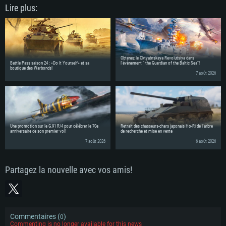
Lire plus:
Obtenez le Oktyabrskaya Revolutsiya dans
Battle Pass saison 24 : «Do It Yourself» et sa
l'évènement " the Guardian of the Baltic Sea"!
boutique des Warbonds!
7 août 2026
Une promotion sur le G.91 R/4 pour célébrer le 70e
Retrait des chasseurs-chars japonais Ho-Ri de l'arbre
anniversaire de son premier vol!
de recherche et mise en vente
7 août 2026
6 août 2026
Partagez la nouvelle avec vos amis!
Commentaires (
)
0
Commenting is no longer available for this news