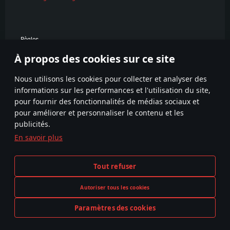
Règles
À propos des cookies sur ce site
POPULAIRE
Nous utilisons les cookies pour collecter et analyser des
informations sur les performances et l'utilisation du site,
pour fournir des fonctionnalités de médias sociaux et
pour améliorer et personnaliser le contenu et les
publicités.
En savoir plus
Termes et conditions
Paramètres relatifs aux cookies
Tout refuser
Conditions du service
Support client
Politique de confidentialité
Autoriser tous les cookies
Paramètres des cookies
La représentation d’une arme ou d’un véhicule réel dans ce jeu ne signifie pas la participation au développement du jeu,
JOUER MAINTENANT
le sponsoring ou à l’approbation de tout fabricant d’armes ou de véhicule.
© 2011—2026 Gaijin Games Kft. All trademarks, logos and brand names are the property of their respective owners.