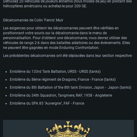
Détruisez 20 véhicules de joueurs ennemis (tous modes de jeu) en pilotant des
hélicoptères américains ou achetez-le pour 200 GE.
Décalcomanies de Colin 'Fenris' Muir
Les exigences pour obtenir les décalcomanies peuvent être vérifiées en
positionnant votre souris sur la décalcomanie dans le menu de
personnalisation. Pour d'obtenir une décalcomanie, vous devrez utiliser des
véhicules de rangs 2-6 dans des batailles aléatoires ou des événements. Elles
ne peuvent être gagnées en mode Enduring Confrontation.
Les précédentes décalcomanies ont été déplacées dans leur section respective:
Emblème du 133rd Tank Battalion, URSS - URSS (tanks)
Emblème du 8ème régiment de Dragons, France - France (tanks)
Emblème du 8th Battalion of the 8th tank Division, Japon - Japon (tanks)
Emblème du 34th Squadron, Tangmere, RAF, 1958 - Angleterre
Emblème du SPA 85 "Auvergne", FAF - France
CONFIGURATION SYSTÈME REQUISE
Pour PC
Pour MAC