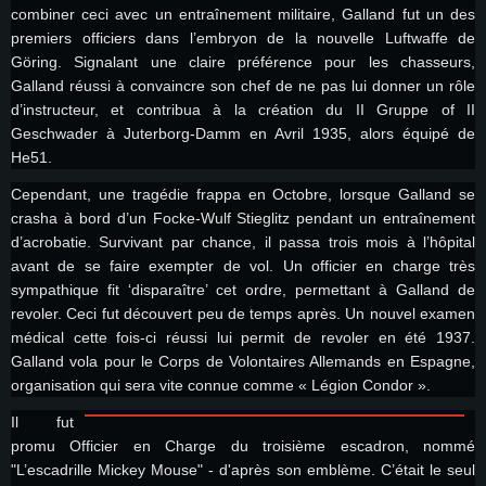
combiner ceci avec un entraînement militaire, Galland fut un des
premiers officiers dans l’embryon de la nouvelle Luftwaffe de
Göring. Signalant une claire préférence pour les chasseurs,
Galland réussi à convaincre son chef de ne pas lui donner un rôle
d’instructeur, et contribua à la création du II Gruppe of II
Geschwader à Juterborg-Damm en Avril 1935, alors équipé de
He51.
Cependant, une tragédie frappa en Octobre, lorsque Galland se
crasha à bord d’un Focke-Wulf Stieglitz pendant un entraînement
d’acrobatie. Survivant par chance, il passa trois mois à l’hôpital
avant de se faire exempter de vol. Un officier en charge très
sympathique fit ‘disparaître’ cet ordre, permettant à Galland de
revoler. Ceci fut découvert peu de temps après. Un nouvel examen
médical cette fois-ci réussi lui permit de revoler en été 1937.
Galland vola pour le Corps de Volontaires Allemands en Espagne,
organisation qui sera vite connue comme « Légion Condor ».
Il fut
promu Officier en Charge du troisième escadron, nommé
"L’escadrille Mickey Mouse" - d'après son emblème. C’était le seul