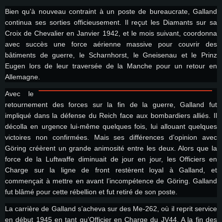
Bien qu’à nouveau contraint à un poste de bureaucrate, Galland
continua ses sorties officieusement. Il reçut les Diamants sur sa
Croix de Chevalier en Janvier 1942, et le mois suivant, coordonna
avec succès une force aérienne massive pour couvrir des
bâtiments de guerre, le Scharnhorst, le Gneisenau et le Prinz
Eugen lors de leur traversée de la Manche pour un retour en
Allemagne.
Avec le
retournement des forces sur la fin de la guerre, Galland fut
impliqué dans la défense du Reich face aux bombardiers alliés. Il
décolla en urgence lui-même quelques fois, lui allouant quelques
victoires non confirmées. Mais ses différences d’opinion avec
Göring créèrent un grande animosité entre les deux. Alors que la
force de la Luftwaffe diminuait de jour en jour, les Officiers en
Charge sur la ligne de front restèrent loyal à Galland, et
commençait à mettre en avant l’incompétence de Göring. Galland
fut blâmé pour cette rébellion et fut retiré de son poste.
La carrière de Galland s’acheva sur des Me-262, où il reprit service
en début 1945 en tant qu’Officier en Charge du JV44. A la fin des