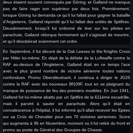
Connection: Connexion Internet à haut débit
Connection: Connexion Internet à haut débit
deux étaient souvent convoqués par Göring; et Galland ne manqua
6 mois et supportant Vulkan
pas de faire rager son supérieur par deux fois. Premièrement,
Disque dur: 75.9 Go (client complet)
Disque dur: 62,2 Go (client complet)
Connection: Connexion Internet à haut débit
lorsque Göring lui demanda ce qu’il lui fallait pour gagner la bataille
Disque dur: 60,2 Go (client complet)
d’Angleterre, Galland répondit qu’il lui fallait des unités de Sptifires.
Deuxièmement, lorsqu’il fut ordonné de tirer sur les pilotes en
parachute, Galland rétorqua fermement qu’il s’agissait de meurtre,
et qu’il désobéirait sciemment cet ordre.
En Septembre, il fut décoré de la Oak Leaves to the Knights Cross
par Hitler lui-même. En dépit de la défaite de la Luftwaffe contre la
RAF au-dessus de l’Angleterre, Galland était en ce temps l’ace
avec le plus grand nombre de victoire aérienne toutes nations
confondues. Promu Oberstleutnant, il continua à diriger le JG26
contre la RAF avec les nouveaux Bf109F, tout en se plaignant du
manque de puissance de feu des premiers modèles. En Juin 1941,
Galland fut lui-même abattu par un Spitfire de la 611ème escadrille,
mais il parvint à sauter en parachute. Alors qu’il était en
convalescence à l’hôpital, il fut informé qu’il allait recevoir les Epées
sur sa Croix de Chevalier pour ses 70 victoires aériennes. Score
qui augmenta à 96 en Novembre, moment où il fut retiré du front et
promu au poste de Général des Groupes de Chasse.