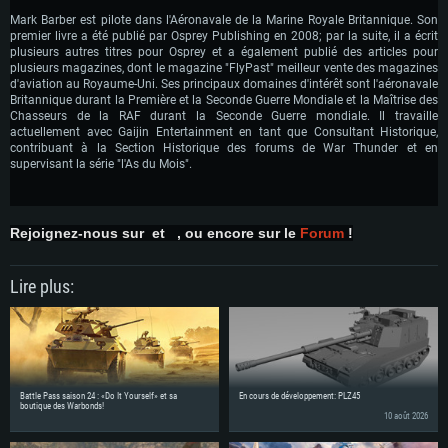
Mark Barber est pilote dans l'Aéronavale de la Marine Royale Britannique. Son
premier livre a été publié par Osprey Publishing en 2008; par la suite, il a écrit
plusieurs autres titres pour Osprey et a également publié des articles pour
plusieurs magazines, dont le magazine "FlyPast" meilleur vente des magazines
d'aviation au Royaume-Uni. Ses principaux domaines d'intérêt sont l'aéronavale
Britannique durant la Première et la Seconde Guerre Mondiale et la Maîtrise des
Chasseurs de la RAF durant la Seconde Guerre mondiale. Il travaille
actuellement avec Gaijin Entertainment en tant que Consultant Historique,
contribuant à la Section Historique des forums de War Thunder et en
supervisant la série "l'As du Mois".
Rejoignez-nous sur
et
, ou encore sur le
Forum
!
Lire plus:
Battle Pass saison 24 : «Do It Yourself» et sa
En cours de développement: PLZ45
boutique des Warbonds!
10 août 2026