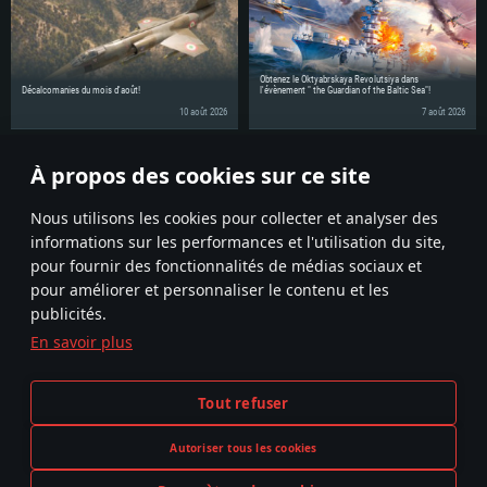
Obtenez le Oktyabrskaya Revolutsiya dans
Décalcomanies du mois d'août!
l'évènement " the Guardian of the Baltic Sea"!
10 août 2026
7 août 2026
À propos des cookies sur ce site
Partagez la nouvelle avec vos amis!
Nous utilisons les cookies pour collecter et analyser des
informations sur les performances et l'utilisation du site,
pour fournir des fonctionnalités de médias sociaux et
pour améliorer et personnaliser le contenu et les
publicités.
En savoir plus
Termes et conditions
Paramètres relatifs aux cookies
Tout refuser
Conditions du service
Support client
Politique de confidentialité
Autoriser tous les cookies