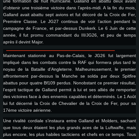
une formation de huit Hurricaine. Galland en abattu deux avant
Pour PC
Pour MAC
d’obtenir une troisième victoire dans l’après-midi. A la fin du mois,
Pour Linux
Galland avait abattu sept avions et fut décoré de la Croix de Fer,
Première Classe. Le JG27 continua de voir l’action pendant la
Minimum
Minimum
Minimum
campagne de France, et par-dessus Dunkerk. Le 6 Juin de cette
OS: Windows 10 (64 bit)
OS: Mac OS Big Sur 11.0 ou plus récent
OS: Les configurations Linux 64 bits les plus modernes
année, il fut promu commandant du III/JG26, et peu de temps
après il devint Major.
Processeur: Dual-Core 2.2 GHz
Processeur: Core i5, minimum 2.2GHz (Les processeurs Intel Xeon ne sont
Processeur: Dual-Core 2.4 GHz
pas supportés)
Mémoire: 4 GB
Mémoire: 4 GB
Maintenant stationné au Pas-de-Calais, le JG26 fut largement
Mémoire: 6 GB
Carte graphique supportant DirectX 11: AMD Radeon 77XX / NVIDIA
Carte graphique: NVIDIA 660 avec les derniers drivers (moins de 6 mois) /
impliqué dans les combats contre la RAF qui formera plus tard le
GeForce GTX 660. La résolution minimale supportée par le jeu est de 720p
Carte graphique: Intel Iris Pro 5200 (Mac), ou analogue AMD/Nvidia. La
de même pour AMD (La résolution minimale supportée par le jeu est de
résolution minimale supportée par le jeu est de 720p.
720p)
noyau de la Bataille d’Angleterre. Malheureusement, le premier
Connection: Connexion Internet à haut débit
affrontement par-dessus la Manche se solda par deux Spitfire
Connection: Connexion Internet à haut débit
Connection: Connexion Internet à haut débit
Disque dur: 23.1 Go (client minimal)
abattus pour quatre Bf109 perdus. Nonobstant ce premier résultat,
Disque dur: 62,2 Go (client minimal)
Disque dur: 62,2 Go (client minimal)
l’esprit tactique de Galland permit à lui et ses alliés de remporter
Recommandée
des victoires face à des ennemis capables et déterminés. Le 1 Août
Recommandée
Recommandée
OS: Windows 10/11 (64 bit)
lui fut décerné la Croix de Chevalier de la Croix de Fer, pour sa
OS: Mac OS Big Sur 11.0 ou plus récent
OS: Ubuntu 20.04 64bit
17ème victoire aérienne.
Processeur: Intel Core i5 ou Ryzen5 3600 et plus
Processeur: Core i7 (Les processeurs Intel Xeon ne sont pas supportés)
Processeur: Intel Core i7
Mémoire: 16 GB et plus
Une rivalité cordiale s’instaura entre Galland et Molders, sachant
Mémoire: 8 GB
Mémoire: 8 GB
Carte graphique supportant DirectX 11 ou plus et drivers: Nvidia GeForce
que tous deux étaient les plus grands aces de la Luftwaffe, mais
1060 et plus, Radeon RX 570 et plus.
Carte graphique: Radeon Vega II ou plus avec support de Metal
Carte graphique: NVIDIA 1060 avec les derniers drivers (moins de 6 mois) /
plus encore, les plus habiles tacticiens et chefs en ce temps. Tous
de même pour AMD (Radeon RX 570) avec les derniers drivers de moins de