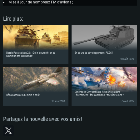
Mise à jour de nombreux FM d'avions ;
Lire plus:
Battle Pass saison 24 : «Do It Yourself» et sa
En cours de développement: PLZ45
boutique des Warbonds!
10 août 2026
Obtenez le Oktyabrskaya Revolutsiya dans
Décalcomanies du mois d'août!
l'évènement " the Guardian of the Baltic Sea"!
10 août 2026
7 août 2026
Partagez la nouvelle avec vos amis!