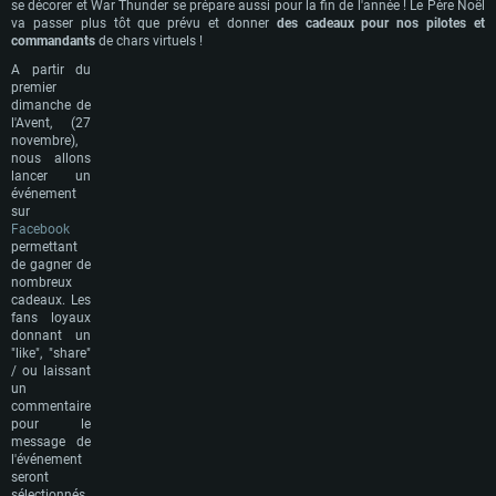
se décorer et War Thunder se prépare aussi pour la fin de l'année ! Le Père Noël
va passer plus tôt que prévu et donner
des cadeaux pour nos pilotes et
commandants
de chars virtuels !
A partir du
premier
dimanche de
l'Avent, (27
novembre),
nous allons
lancer un
événement
sur
Facebook
permettant
de gagner de
nombreux
cadeaux. Les
fans loyaux
donnant un
"like", "share"
/ ou laissant
un
commentaire
pour le
message de
l'événement
seront
sélectionnés.