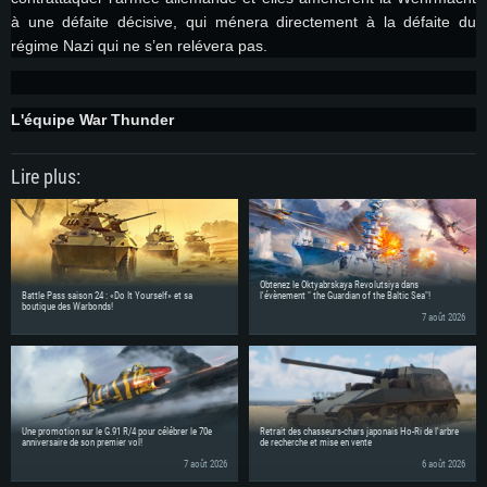
à une défaite décisive, qui ménera directement à la défaite du
régime Nazi qui ne s’en relévera pas.
L'équipe War Thunder
Lire plus:
Obtenez le Oktyabrskaya Revolutsiya dans
Battle Pass saison 24 : «Do It Yourself» et sa
l'évènement " the Guardian of the Baltic Sea"!
boutique des Warbonds!
7 août 2026
Une promotion sur le G.91 R/4 pour célébrer le 70e
Retrait des chasseurs-chars japonais Ho-Ri de l'arbre
anniversaire de son premier vol!
de recherche et mise en vente
7 août 2026
6 août 2026