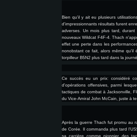
OS: Windows 10 (64 bit)
OS: Mac OS Big Sur 11.0 ou plus
OS: Les configurations Linux 64 b
Bien qu'il y ait eu plusieurs utilisat
d'impressionnants résultats furent enre
modernes
adverses. Un mois plus tard, durant 
Processeur: Dual-Core 2.2 GHz
Processeur: Core i5, minimum 2
nouveaux Wildcat F4F-4. Thach n'appré
processeurs Intel Xeon ne sont 
Processeur: Dual-Core 2.4 GHz
effet une perte dans les performances
Mémoire: 4 GB
nonobstant ce fait, alors même qu'il
Mémoire: 6 GB
Mémoire: 4 GB
torpilleur B5N2 plus tard dans la journé
Carte graphique supportant Dir
Radeon 77XX / NVIDIA GeForce 
Carte graphique: Intel Iris Pro 5
Carte graphique: NVIDIA 660 ave
Ce succès eu un prix: considéré co
résolution minimale supportée pa
analogue AMD/Nvidia. La résolu
drivers (moins de 6 mois) / de
d'opérations offensives, parmi lesque
720p
supportée par le jeu est de 720p
(La résolution minimale supporté
tactiques de combat à Jacksonville, 
du Vice-Amiral John McCain, juste à t
de 720p)
Connection: Connexion Internet 
Connection: Connexion Internet 
Connection: Connexion Internet 
Après la guerre Thach fut promu au r
Disque dur: 23.1 Go (client mini
Disque dur: 62,2 Go (client mini
de Corée. Il commanda plus tard l'US
Disque dur: 62,2 Go (client mini
sa carrière comme pionnier des tac