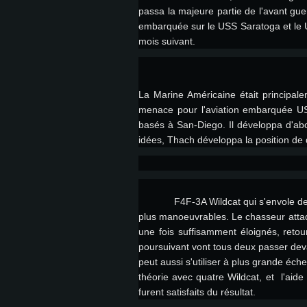
passa la majeure partie de l'avant gue
embarquée sur le USS Saratoga et le U
mois suivant.
La Marine Américaine était principal
menace pour l'aviation embarquée US
basés à San-Diego. Il développa d'abo
idées, Thach développa la position de
CONFIGU
F4F-3A Wildcat qui s'envole 
plus manoeuvrables. Le chasseur attaqu
une fois suffisamment éloignés, retou
Pour PC
poursuivant vont tous deux passer devan
peut aussi s'utiliser à plus grande éc
théorie avec quatre Wildcat, et l'ai
Minimum
Minimum
Minimum
furent satisfaits du résultat.