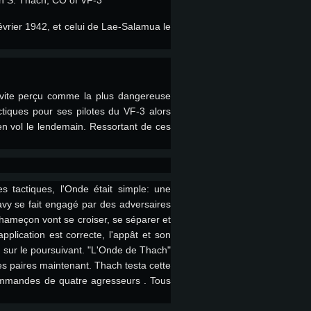
n S. Thach, CO of VF-3
vrier 1942, et celui de Lae-Salamua le
t vite perçu comme la plus dangereuse
iques pour ses pilotes du VF-3 alors
en vol le lendemain. Ressortant de ces
 REQUISE
 tactiques, l'Onde était simple: une
vy se fait engagé par des adversaires
'hameçon vont se croiser, se séparer et
plication est correcte, l'appât et son
Pour Linux
on sur le poursuivant. "L'Onde de Thach"
es paires maintenant. Thach testa cette
commandes de quatre agresseurs . Tous
e
e
e