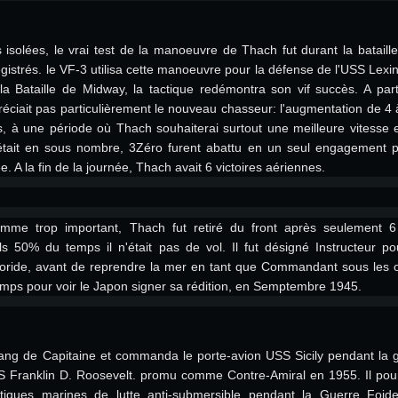
 récent
its les plus
OS: Windows 10/11
OS: Mac OS Big Su
OS: Ubuntu 20.04 
ions isolées, le vrai test de la manoeuvre de Thach fut durant la batai
gistrés. le VF-3 utilisa cette manoeuvre pour la défense de l'USS Lexin
la Bataille de Midway, la tactique redémontra son vif succès. A par
.2GHz (Les
Processeur: Intel 
Processeur: Core 
Processeur: Intel 
ciait pas particulièrement le nouveau chasseur: l'augmentation de 4 
pas supportés)
ne sont pas suppo
, à une période où Thach souhaiterai surtout une meilleure vitesse et
Mémoire: 16 GB et
Mémoire: 8 GB
 était en sous nombre, 3Zéro furent abattu en un seul engagement 
Mémoire: 8 GB
e. A la fin de la journée, Thach avait 6 victoires aériennes.
ectX 11: AMD
Carte graphique s
Carte graphique: 
GTX 660. La
200 (Mac), ou
c les derniers
drivers: Nvidia G
Carte graphique: 
drivers (moins d
mme trop important, Thach fut retiré du front après seulement 
r le jeu est de
tion minimale
 même pour AMD
570 et plus.
support de Metal
(Radeon RX 570) a
ls 50% du temps il n'était pas de vol. Il fut désigné Instructeur po
.
e par le jeu est
moins de 6 mois e
Floride, avant de reprendre la mer en tant que Commandant sous les 
Connection: Conne
Connection: Conne
emps pour voir le Japon signer sa rédition, en Semptembre 1945.
à haut débit
à haut débit
Connection: Conne
Disque dur: 75.9 G
Disque dur: 62,2 G
à haut débit
ang de Capitaine et commanda le porte-avion USS Sicily pendant la 
mal)
mal)
Disque dur: 60,2 G
S Franklin D. Roosevelt. promu comme Contre-Amiral en 1955. Il pour
mal)
tiques marines de lutte anti-submersible pendant la Guerre Foid