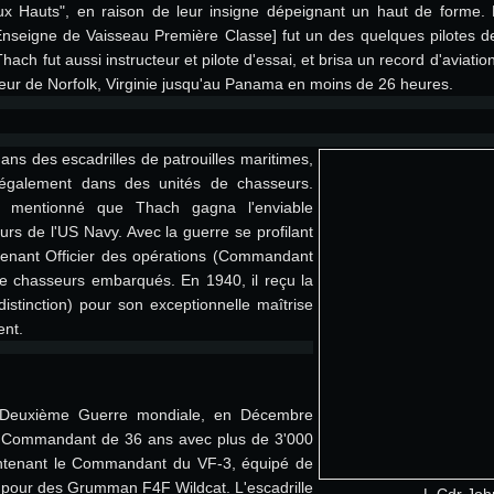
Hauts", en raison de leur insigne dépeignant un haut de forme. E
Enseigne de Vaisseau Première Classe] fut un des quelques pilotes de
hach fut aussi instructeur et pilote d'essai, et brisa un record d'aviatio
eur de Norfolk, Virginie jusqu'au Panama en moins de 26 heures.
ns des escadrilles de patrouilles maritimes,
 également dans des unités de chasseurs.
le mentionné que Thach gagna l'enviable
reurs de l'US Navy. Avec la guerre se profilant
ntenant Officier des opérations (Commandant
e chasseurs embarqués. En 1940, il reçu la
istinction) pour son exceptionnelle maîtrise
ent.
la Deuxième Guerre mondiale, en Décembre
nt Commandant de 36 ans avec plus de 3'000
maintenant le Commandant du VF-3, équipé de
 pour des Grumman F4F Wildcat. L'escadrille