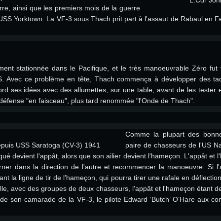
L.Cdr Joh
rre, ainsi que les premiers mois de la guerre
SS Yorktown. La VF-3 sous Thach prit part à l'assaut de Rabaul en Fé
ement stationnée dans le Pacifique, et le très manoeuvrable Zéro fu
. Avec ce problème en tête, Thach commença à développer des tact
rd ses idées avec des allumettes, sur une table, avant de les tester 
 défense "en faisceau", plus tard renommée "l'Onde de Thach".
RATION SYSTÈME
Comme la plupart des bonnes
depuis USS Saratoga (CV-3) 1941
paire de chasseurs de l'US Na
é devient l'appât, alors que son ailier devient l'hameçon. L'appât et l
rner dans la direction de l'autre et recommencer la manoeuvre. Si l'ap
Pour MAC
t la ligne de tir de l'hameçon, qui pourra tirer une rafale en déflecti
helle, avec des groupes de deux chasseurs, l'appât et l'hameçon étant d
de de son camarade de la VF-3, le pilote Edward ‘Butch’ O’Hare aux 
Recommandé
Recommandé
Recommandé