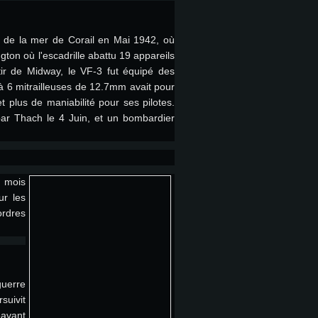
 (64 bit)
r 11.0 ou plus récent
64bit
lle de la mer de Corail en Mai 1942, où
gton où l'escadrille abattu 19 appareils
tir de Midway, le VF-3 fut équipé des
Core i5 ou Ryzen5 3600 et plus
i7 (Les processeurs Intel Xeon
Core i7
à 6 mitrailleuses de 12.7mm avait pour
rtés)
 plus de maniabilité pour ses pilotes.
 plus
par Thach le 4 Juin, et un bombardier
upportant DirectX 11 ou plus et
NVIDIA 1060 avec les derniers
eForce 1060 et plus, Radeon RX
Radeon Vega II ou plus avec
e 6 mois) / de même pour AMD
6 mois
vec les derniers drivers de
ur les
t supportant Vulkan
ordres
xion Internet à haut débit
xion Internet à haut débit
xion Internet à haut débit
o (client complet)
o (client complet)
guerre
o (client complet)
suivit
eavant