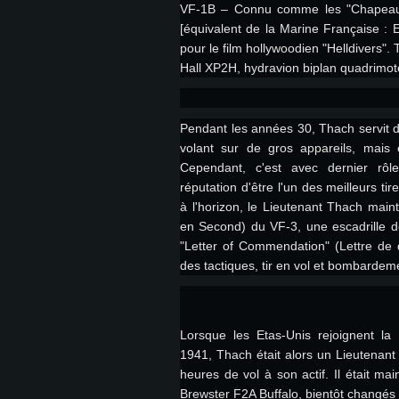
VF-1B – Connu comme les "Chapeaux 
[équivalent de la Marine Française : 
pour le film hollywoodien "Helldivers". T
Hall XP2H, hydravion biplan quadrimot
Pendant les années 30, Thach servit da
volant sur de gros appareils, mais
Cependant, c'est avec dernier rô
réputation d'être l'un des meilleurs ti
à l'horizon, le Lieutenant Thach mai
en Second) du VF-3, une escadrille d
"Letter of Commendation" (Lettre de d
des tactiques, tir en vol et bombardem
Lorsque les Etas-Unis rejoignent 
1941, Thach était alors un Lieutena
heures de vol à son actif. Il était 
Brewster F2A Buffalo, bientôt changés