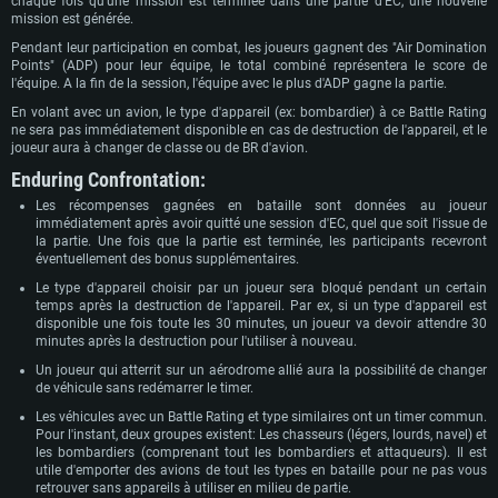
chaque fois qu'une mission est terminée dans une partie d'EC, une nouvelle
Disque dur: 75.9 Go (client complet)
Disque dur: 62,2 Go (client complet)
mission est générée.
Connection: Connexion Internet à haut débit
Pendant leur participation en combat, les joueurs gagnent des "Air Domination
Disque dur: 60,2 Go (client complet)
Points" (ADP) pour leur équipe, le total combiné représentera le score de
l'équipe. A la fin de la session, l'équipe avec le plus d'ADP gagne la partie.
En volant avec un avion, le type d'appareil (ex: bombardier) à ce Battle Rating
ne sera pas immédiatement disponible en cas de destruction de l'appareil, et le
joueur aura à changer de classe ou de BR d'avion.
Enduring Confrontation:
Les récompenses gagnées en bataille sont données au joueur
immédiatement après avoir quitté une session d'EC, quel que soit l'issue de
la partie. Une fois que la partie est terminée, les participants recevront
éventuellement des bonus supplémentaires.
Le type d'appareil choisir par un joueur sera bloqué pendant un certain
temps après la destruction de l'appareil. Par ex, si un type d'appareil est
disponible une fois toute les 30 minutes, un joueur va devoir attendre 30
minutes après la destruction pour l'utiliser à nouveau.
Un joueur qui atterrit sur un aérodrome allié aura la possibilité de changer
de véhicule sans redémarrer le timer.
Les véhicules avec un Battle Rating et type similaires ont un timer commun.
Pour l'instant, deux groupes existent: Les chasseurs (légers, lourds, navel) et
les bombardiers (comprenant tout les bombardiers et attaqueurs). Il est
utile d'emporter des avions de tout les types en bataille pour ne pas vous
retrouver sans appareils à utiliser en milieu de partie.