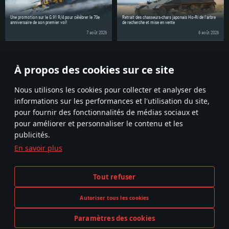
Une promotion sur le G.91 R/4 pour célébrer le 70e
Retrait des chasseurs-chars japonais Ho-Ri de l'arbre
anniversaire de son premier vol!
de recherche et mise en vente
7 août 2026
6 août 2026
Partagez la nouvelle avec vos amis!
À propos des cookies sur ce site
Discutez en sur le forum
Nous utilisons les cookies pour collecter et analyser des
informations sur les performances et l'utilisation du site,
pour fournir des fonctionnalités de médias sociaux et
pour améliorer et personnaliser le contenu et les
publicités.
En savoir plus
Termes et conditions
Paramètres relatifs aux cookies
Tout refuser
Conditions du service
Support client
Politique de confidentialité
Autoriser tous les cookies
Paramètres des cookies
La représentation d’une arme ou d’un véhicule réel dans ce jeu ne signifie pas la participation au développement du jeu,