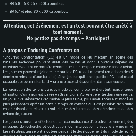
Pour PC
Pour MAC
BR 5.0 - 6.3: 25 x 500kg bombes;
Pour Linux
BR 6.7 et plus: 30 x 500 kg bombes.
Minimum
Minimum
Minimum
Attention, cet événement est un test pouvant être arrêté à
OS: Windows 10 (64 bit)
OS: Mac OS Big Sur 11.0 ou plus récent
OS: Les configurations Linux 64 bits les plus modernes
tout moment.
Ne perdez pas de temps – Participez!
Processeur: Dual-Core 2.2 GHz
Processeur: Core i5, minimum 2.2GHz (Les processeurs Intel Xeon ne sont
Processeur: Dual-Core 2.4 GHz
pas supportés)
Mémoire: 4 GB
Mémoire: 4 GB
A propos d'Enduring Confrontation:
Mémoire: 6 GB
Carte graphique supportant DirectX 11: AMD Radeon 77XX / NVIDIA
Carte graphique: NVIDIA 660 avec les derniers drivers (moins de 6 mois) /
“Enduring Confrontation” (EC) est un mode de jeu mettant en scène des
GeForce GTX 660. La résolution minimale supportée par le jeu est de 720p
Carte graphique: Intel Iris Pro 5200 (Mac), ou analogue AMD/Nvidia. La
de même pour AMD (La résolution minimale supportée par le jeu est de
batailles aériennes pouvant durer des heures et dont la victoire dépend de
résolution minimale supportée par le jeu est de 720p.
720p)
Connection: Connexion Internet à haut débit
missions évoluant de manière dynamique, uniques pour chaque classe d'avion.
Connection: Connexion Internet à haut débit
Connection: Connexion Internet à haut débit
Les joueurs peuvent rejoindre une partie d'EC à tout moment (en dehors des 5
Disque dur: 23.1 Go (client minimal)
dernières minutes d'une bataille). Si un joueur quitte une partie d'EC, il est aussi
Disque dur: 62,2 Go (client minimal)
Disque dur: 62,2 Go (client minimal)
possible de revenir plus tard – si une place est disponible dans son équipe.
Recommandée
La réparation des avions dans ce mode est complètement gratuit, mais chaque
Recommandée
Recommandée
utilisation d'un avion est payée en Silver Lions. Après être entré dans une partie,
OS: Windows 10/11 (64 bit)
un joueur va démarrer avec l'avion le plus faible, puis avoir accès aux modèles
OS: Mac OS Big Sur 11.0 ou plus récent
OS: Ubuntu 20.04 64bit
Processeur: Intel Core i5 ou Ryzen5 3600 et plus
plus puissantes après un certain temps en combat, qu'il est possible de réduire
Processeur: Core i7 (Les processeurs Intel Xeon ne sont pas supportés)
Processeur: Intel Core i7
en détruisant des cibles au sol tel que des bases ou des aérodromes ou des
Mémoire: 16 GB et plus
avions de joueurs.
Mémoire: 8 GB
Mémoire: 8 GB
Carte graphique supportant DirectX 11 ou plus et drivers: Nvidia GeForce
Les joueurs auront à effectuer de la reconnaissance d'aérodromes ennemi, des
1060 et plus, Radeon RX 570 et plus.
Carte graphique: Radeon Vega II ou plus avec support de Metal
Carte graphique: NVIDIA 1060 avec les derniers drivers (moins de 6 mois) /
missions de recherche et destruction, de l'interception d'appareils ennemi et
de même pour AMD (Radeon RX 570) avec les derniers drivers de moins de
bien d'autres, qui seront ajoutées pendant le développement du mode de jeu. A
Connection: Connexion Internet à haut débit
Connection: Connexion Internet à haut débit
6 mois et supportant Vulkan