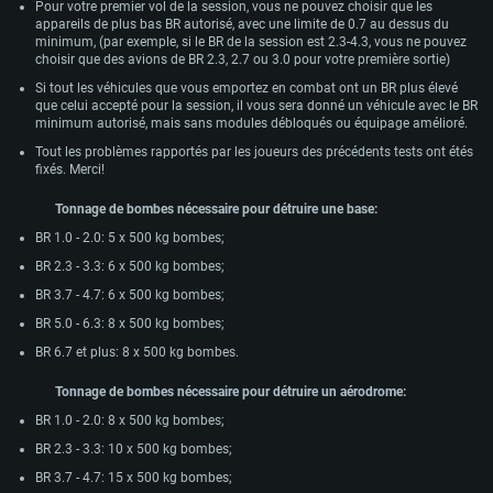
Pour votre premier vol de la session, vous ne pouvez choisir que les
appareils de plus bas BR autorisé, avec une limite de 0.7 au dessus du
minimum, (par exemple, si le BR de la session est 2.3-4.3, vous ne pouvez
choisir que des avions de BR 2.3, 2.7 ou 3.0 pour votre première sortie)
Si tout les véhicules que vous emportez en combat ont un BR plus élevé
que celui accepté pour la session, il vous sera donné un véhicule avec le BR
minimum autorisé, mais sans modules débloqués ou équipage amélioré.
Tout les problèmes rapportés par les joueurs des précédents tests ont étés
fixés. Merci!
Tonnage de bombes nécessaire pour détruire une base:
BR 1.0 - 2.0: 5 x 500 kg bombes;
BR 2.3 - 3.3: 6 x 500 kg bombes;
BR 3.7 - 4.7: 6 x 500 kg bombes;
BR 5.0 - 6.3: 8 x 500 kg bombes;
BR 6.7 et plus: 8 x 500 kg bombes.
Tonnage de bombes nécessaire pour détruire un aérodrome:
BR 1.0 - 2.0: 8 x 500 kg bombes;
CONFIGURATION SYSTÈME REQUISE
BR 2.3 - 3.3: 10 x 500 kg bombes;
BR 3.7 - 4.7: 15 x 500 kg bombes;