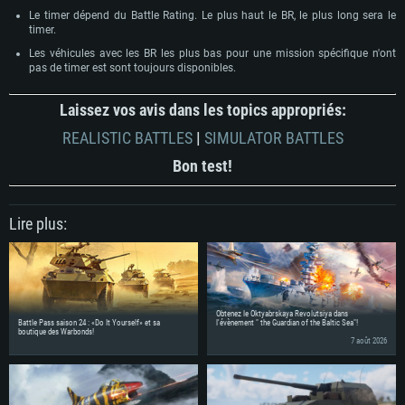
Le timer dépend du Battle Rating. Le plus haut le BR, le plus long sera le
timer.
Les véhicules avec les BR les plus bas pour une mission spécifique n'ont
pas de timer est sont toujours disponibles.
Laissez vos avis dans les topics appropriés:
REALISTIC BATTLES
|
SIMULATOR BATTLES
Bon test!
Lire plus:
Obtenez le Oktyabrskaya Revolutsiya dans
Battle Pass saison 24 : «Do It Yourself» et sa
l'évènement " the Guardian of the Baltic Sea"!
boutique des Warbonds!
7 août 2026