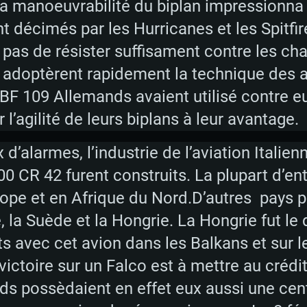
a manoeuvrabilité du biplan impressionna l
.2GHz (Les
Processeur: Intel 
Processeur: Core 
Processeur: Intel 
 décimés par les Hurricanes et les Spitfire
pas supportés)
ne sont pas suppo
t pas de résister suffisament contre les ch
Mémoire: 16 GB et
Mémoire: 8 GB
is adoptèrent rapidement la technique des 
Mémoire: 8 GB
ectX 11: AMD
Carte graphique s
Carte graphique: 
 BF 109 Allemands avaient utilisé contre e
GTX 660. La
200 (Mac), ou
c les derniers
drivers: Nvidia G
Carte graphique: 
drivers (moins d
er l’agilité de leurs biplans à leur avantage.
r le jeu est de
tion minimale
 même pour AMD
570 et plus.
support de Metal
(Radeon RX 570) a
d’alarmes, l’industrie de l’aviation Italie
.
e par le jeu est
moins de 6 mois e
Connection: Conne
Connection: Conne
0 CR 42 furent construits. La plupart d’ent
à haut débit
à haut débit
Connection: Conne
urope et en Afrique du Nord.D’autres pays 
Disque dur: 75.9 G
Disque dur: 62,2 G
à haut débit
la Suède et la Hongrie. La Hongrie fut le 
mal)
mal)
Disque dur: 60,2 G
s avec cet avion dans les Balkans et sur le 
mal)
victoire sur un Falco est à mettre au crédit
ds possèdaient en effet eux aussi une cen