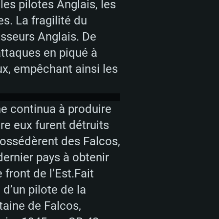
es pilotes Anglais, les
Core i5 ou Ryzen5 3600 et plus
i7 (Les processeurs Intel Xeon
Core i7
s. La fragilité du
rtés)
asseurs Anglais. De
 plus
attaques en piqué à
upportant DirectX 11 ou plus et
NVIDIA 1060 avec les derniers
ux, empêchant ainsi les
eForce 1060 et plus, Radeon RX
Radeon Vega II ou plus avec
e 6 mois) / de même pour AMD
vec les derniers drivers de
nne continua à produire
t supportant Vulkan
xion Internet à haut débit
xion Internet à haut débit
re eux furent détruits
xion Internet à haut débit
possédèrent des Falcos,
o (client complet)
o (client complet)
dernier pays à obtenir
o (client complet)
front de l’Est.Fait
 d’un pilote de la
taine de Falcos,