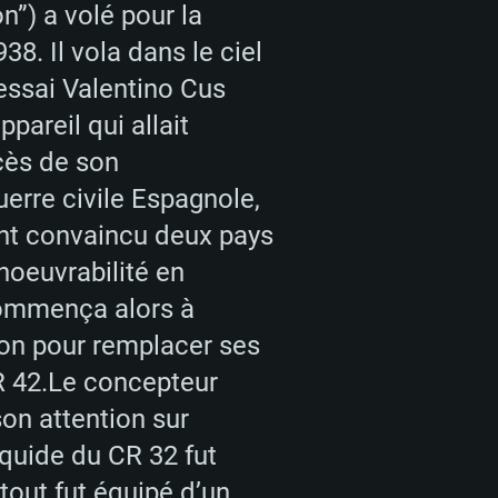
n”) a volé pour la
38. Il vola dans le ciel
’essai Valentino Cus
areil qui allait
cès de son
erre civile Espagnole,
ent convaincu deux pays
noeuvrabilité en
ommença alors à
on pour remplacer ses
 CR 42.Le concepteur
son attention sur
iquide du CR 32 fut
rtout fut équipé d’un