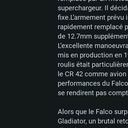
superchargeur. Il décid
fixe.L’armement prévu 
rapidement remplacé pa
de 12.7mm supplémentai
L’excellente manoeuvrab
CONFIGU
mis en production en 1
roulis était particulièr
le CR 42 comme avion de
Pour PC
performances du Falco
se rendirent pas compte
Minimum
Minimum
Minimum
Alors que le Falco surp
Gladiator, un brutal reto
OS: Windows 10 (64 bit)
OS: Mac OS Big Sur 11.0 ou plus
OS: Les configurations Linux 64 b