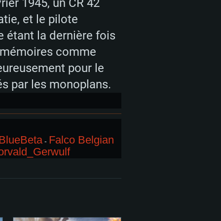
rier 1945, un CR 42
e, et le pilote
étant la dernière fois
les mémoires comme
heureusement pour le
nés par les monoplans.
 BlueBeta
Falco Belgian
-
horvald_Gerwulf