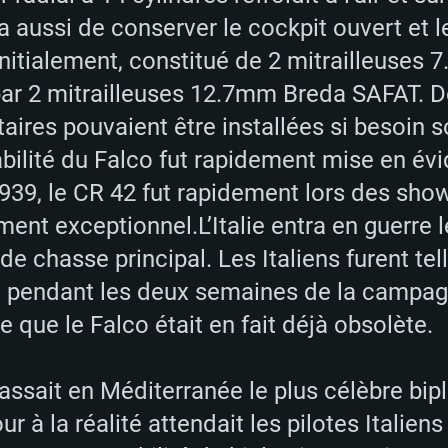
a aussi de conserver le cockpit ouvert et le
initialement, constitué de 2 mitrailleuses
r 2 mitrailleuses 12.7mm Breda SAFAT. De 
res pouvaient être installées si besoin so
ilité du Falco fut rapidement mise en évi
RATION SYSTÈME
939, le CR 42 fut rapidement lors des sho
ement exceptionnel.L’Italie entra en guerre l
 chasse principal. Les Italiens furent tel
Pour MAC
 pendant les deux semaines de la campagn
 que le Falco était en fait déjà obsolète.
Recommandé
Recommandé
Recommandé
assait en Méditerranée le plus célèbre bipl
ur à la réalité attendait les pilotes Italiens
 récent
its les plus
OS: Windows 10/11
OS: Mac OS Big Su
OS: Ubuntu 20.04 