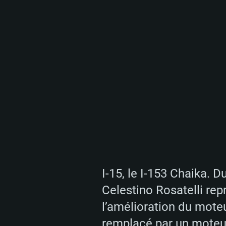
I-15, le I-153 Chaika. D
Celestino Rosatelli rep
l’amélioration du moteu
remplacé par un moteur r