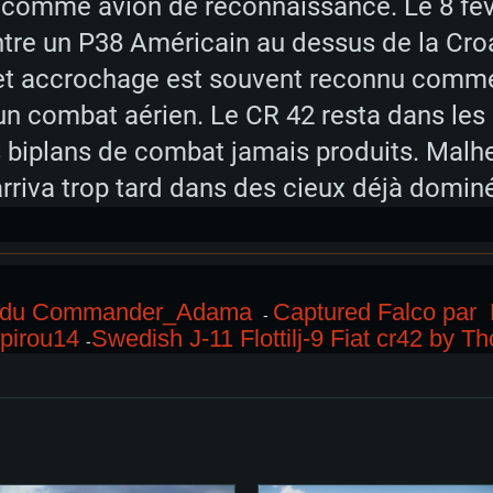
t comme avion de réconnaissance. Le 8 fév
re un P38 Américain au dessus de la Croati
Cet accrochage est souvent reconnu comme 
 un combat aérien. Le CR 42 resta dans 
rs biplans de combat jamais produits. Mal
l arriva trop tard dans des cieux déjà domi
-3 du Commander_Adama
Captured Falco par
-
spirou14
Swedish J-11 Flottilj-9 Fiat cr42 by T
-