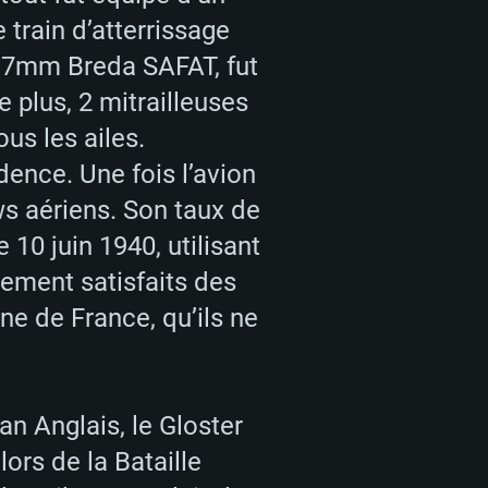
 train d’atterrissage
 7.7mm Breda SAFAT, fut
plus, 2 mitrailleuses
us les ailes.
dence. Une fois l’avion
 REQUISE
ws aériens. Son taux de
e 10 juin 1940, utilisant
lement satisfaits des
Pour Linux
e de France, qu’ils ne
e
e
e
an Anglais, le Gloster
 lors de la Bataille
 (64 bit)
r 11.0 ou plus récent
64bit