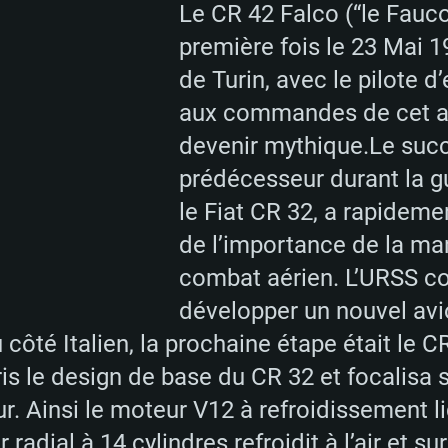
Le CR 42 Falco (“le Fauco
première fois le 23 Mai 19
de Turin, avec le pilote d
aux commandes de cet app
devenir mythique.Le suc
prédécesseur durant la gu
le Fiat CR 32, a rapidem
de l’importance de la ma
combat aérien. L’URSS c
développer un nouvel avi
u côté Italien, la prochaine étape était le
ris le design de base du CR 32 et focalisa 
r. Ainsi le moteur V12 à refroidissement l
adial à 14 cylindres refroidit à l’air et su