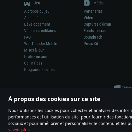
Jeu
Média
A propos du jeu
Partenariat
Actualités
Vidéo
Développement
Captures d'écran
Véhicules militaires
Fonds d'écran
FAQ
Soundtrack
War Thunder Mobile
Press Kit
Mises à jour
Invitez un ami
Gaijin Pass
Programmes utiles
À propos des cookies sur ce site
Nous utilisons les cookies pour collecter et analyser des infor
performances et l'utilisation du site, pour fournir des fonctio
La représentation d’une arme ou d’un véhicule réel dans ce jeu ne 
sociaux et pour améliorer et personnaliser le contenu et les pu
© 2011—2026 Gaijin Games Kft. All trademarks, logos and brand na
savoir plus
Termes et conditions
Conditions du service