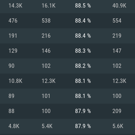
Pour MAC
14.3K
16.1K
88.5 %
40.9K
Recommandé
Recommandé
Recommandé
476
538
88.4 %
554
191
216
88.4 %
219
 récent
its les plus
OS: Windows 10/11
OS: Mac OS Big Su
OS: Ubuntu 20.04 
129
146
88.3 %
147
.2GHz (Les
Processeur: Intel 
Processeur: Core 
Processeur: Intel 
90
102
88.2 %
102
pas supportés)
ne sont pas suppo
Mémoire: 16 GB et
Mémoire: 8 GB
10.8K
12.3K
88.1 %
12.3K
Mémoire: 8 GB
ectX 11: AMD
Carte graphique s
Carte graphique: 
89
101
88.1 %
100
GTX 660. La
200 (Mac), ou
c les derniers
drivers: Nvidia G
Carte graphique: 
drivers (moins d
r le jeu est de
tion minimale
 même pour AMD
570 et plus.
support de Metal
(Radeon RX 570) a
88
100
87.9 %
209
.
e par le jeu est
moins de 6 mois e
Connection: Conne
Connection: Conne
4.8K
5.4K
87.9 %
5.6K