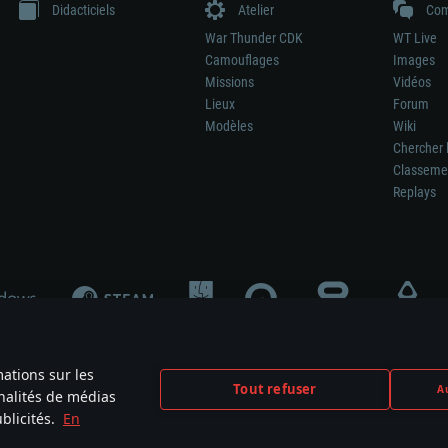
Didacticiels
Atelier
Com
War Thunder CDK
WT Live
Camouflages
Images
Missions
Vidéos
Lieux
Forum
Modèles
Wiki
Chercher 
Classeme
Replays
mations sur les
Tout refuser
Au
nnalités de médias
signifie pas la participation au développement du jeu, le sponsoring ou à l’approb
blicités.
En
mes are the property of their respective owners.
Politique de confidentialité
Pa