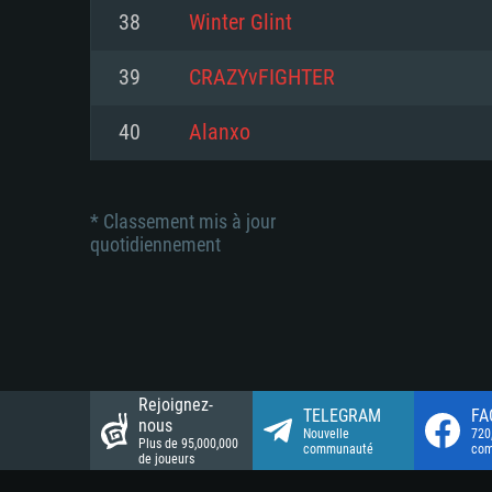
Connection: Connexion Internet 
Connection: Connexion Internet 
38
Winter Glint
Connection: Connexion Internet 
Disque dur: 23.1 Go (client mini
Disque dur: 62,2 Go (client mini
39
CRAZYvFIGHTER
Disque dur: 62,2 Go (client mini
40
Alanxo
* Classement mis à jour
quotidiennement
Rejoignez-
TELEGRAM
FA
nous
Nouvelle
720
Plus de 95,000,000
communauté
co
de joueurs