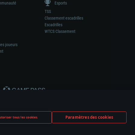
munauté
Esports
TSS
Classement escadrilles
Escadrilles
WTCS Classement
les joueurs
nt
Paramètres des cookies
toriser tous les cookies
ation de tout fabricant d’armes ou de véhicule.
ramètres relatifs aux cookies
Support client