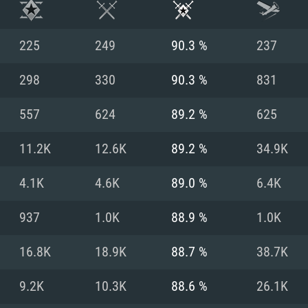
225
249
90.3 %
237
298
330
90.3 %
831
557
624
89.2 %
625
11.2K
12.6K
89.2 %
34.9K
4.1K
4.6K
89.0 %
6.4K
937
1.0K
88.9 %
1.0K
RATION SYSTÈME
16.8K
18.9K
88.7 %
38.7K
9.2K
10.3K
88.6 %
26.1K