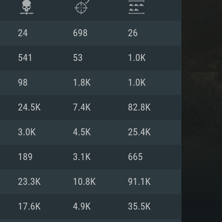
24
698
26
541
53
1.0K
98
1.8K
1.0K
24.5K
7.4K
82.8K
3.0K
4.5K
25.4K
189
3.1K
665
 REQUISE
23.3K
10.8K
91.1K
17.6K
4.9K
35.5K