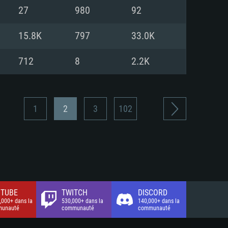
xion Internet à haut débit
o (client complet)
o (client complet)
27
980
92
o (client complet)
15.8K
797
33.0K
712
8
2.2K
1
2
3
102
TUBE
TWITCH
DISCORD
,000+ dans la
530,000+ dans la
140,000+ dans la
unauté
communauté
communauté