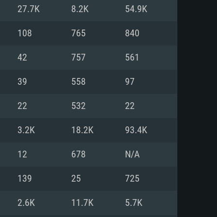
Pour Linux
27.7K
8.2K
54.9K
e
e
e
108
765
840
42
757
561
 (64 bit)
r 11.0 ou plus récent
64bit
39
558
97
Core i5 ou Ryzen5 3600 et plus
i7 (Les processeurs Intel Xeon
Core i7
22
532
22
rtés)
 plus
3.2K
18.2K
93.4K
upportant DirectX 11 ou plus et
NVIDIA 1060 avec les derniers
12
678
N/A
eForce 1060 et plus, Radeon RX
Radeon Vega II ou plus avec
e 6 mois) / de même pour AMD
vec les derniers drivers de
139
25
725
t supportant Vulkan
xion Internet à haut débit
xion Internet à haut débit
2.6K
11.7K
5.7K