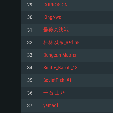
Pour PC
29
CORROSION
Minimum
Minimum
Minimum
30
KingAwol
31
最後の決戦
OS: Windows 10 (64 bit)
OS: Mac OS Big Sur 11.0 ou plus
OS: Les configurations Linux 64 b
32
柏林以东_BerlinE
modernes
Processeur: Dual-Core 2.2 GHz
Processeur: Core i5, minimum 2
33
Dungеоn Маsтеr
processeurs Intel Xeon ne sont 
Processeur: Dual-Core 2.4 GHz
Mémoire: 4 GB
34
Smitty_Bacall_13
Mémoire: 6 GB
Mémoire: 4 GB
Carte graphique supportant Dir
35
SovietFish_#1
Radeon 77XX / NVIDIA GeForce 
Carte graphique: Intel Iris Pro 5
Carte graphique: NVIDIA 660 ave
résolution minimale supportée pa
analogue AMD/Nvidia. La résolu
drivers (moins de 6 mois) / de
36
千石 由乃
720p
supportée par le jeu est de 720p
(La résolution minimale supporté
37
yamagi
de 720p)