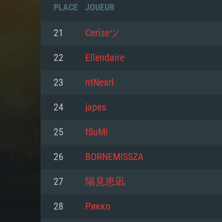
PLACE
JOUEUR
21
Cerīseツ
22
Ellendaire
23
ntNearl
24
japes
25
tSuMі
26
BORNEMISSZA
CONFIGU
27
陽見恵凪
28
Рикко