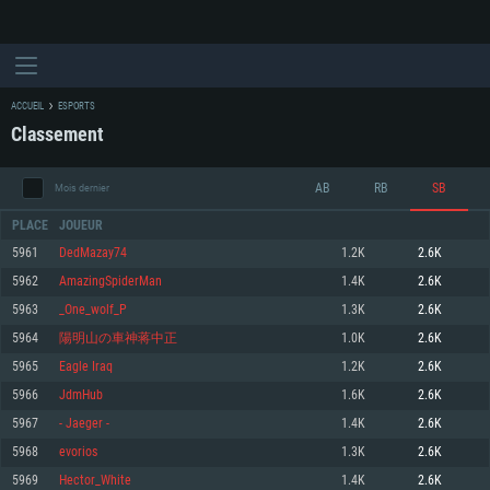
ACCUEIL
ESPORTS
Classement
AB
RB
SB
Mois dernier
PLACE
JOUEUR
5961
DedMazay74
1.2K
2.6K
5962
AmazingSpiderMan
1.4K
2.6K
CONFIGURATION SYSTÈME REQUISE
5963
_One_wolf_P
1.3K
2.6K
5964
陽明山の車神蒋中正
1.0K
2.6K
Pour PC
Pour MAC
5965
Eagle Iraq
1.2K
2.6K
Pour Linux
5966
JdmHub
1.6K
2.6K
Minimum
Minimum
Minimum
5967
- Jaeger -
1.4K
2.6K
OS: Windows 10 (64 bit)
OS: Mac OS Big Sur 11.0 ou plus récent
OS: Les configurations Linux 64 bits les plus modernes
5968
evorios
1.3K
2.6K
5969
Hector_White
1.4K
2.6K
Processeur: Dual-Core 2.2 GHz
Processeur: Core i5, minimum 2.2GHz (Les processeurs Intel Xeon ne sont
Processeur: Dual-Core 2.4 GHz