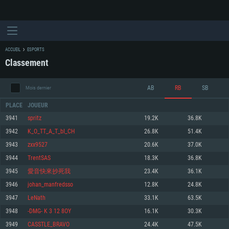
ACCUEIL
ESPORTS
Classement
AB
RB
SB
Mois dernier
PLACE
JOUEUR
3941
spritz
19.2K
36.8K
3942
K_O_TT_A_T_bI_CH
26.8K
51.4K
CONFIGURATION SYSTÈME REQUISE
3943
zxx9527
20.6K
37.0K
3944
TrentSAS
18.3K
36.8K
Pour PC
Pour MAC
3945
愛音快來抄死我
23.4K
36.1K
Pour Linux
3946
johan_manfredsso
12.8K
24.8K
Minimum
Minimum
Minimum
3947
LeNath
33.1K
63.5K
OS: Windows 10 (64 bit)
OS: Mac OS Big Sur 11.0 ou plus récent
OS: Les configurations Linux 64 bits les plus modernes
3948
-DMG- K 3 12 8OY
16.1K
30.3K
3949
CASSTLE_BRAVO
24.4K
47.5K
Processeur: Dual-Core 2.2 GHz
Processeur: Core i5, minimum 2.2GHz (Les processeurs Intel Xeon ne sont
Processeur: Dual-Core 2.4 GHz