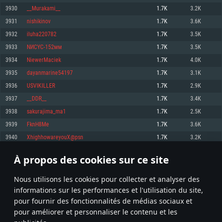
pas supportés)
3930
__Murakami__
1.7K
3.2K
Mémoire: 4 GB
Mémoire: 4 GB
Mémoire: 6 GB
3931
nishikinov
1.7K
3.6K
Carte graphique supportant DirectX 11: AMD Radeon 77XX / NVIDIA
Carte graphique: NVIDIA 660 avec les derniers drivers (moins de 6 mois) /
GeForce GTX 660. La résolution minimale supportée par le jeu est de 720p
Carte graphique: Intel Iris Pro 5200 (Mac), ou analogue AMD/Nvidia. La
de même pour AMD (La résolution minimale supportée par le jeu est de
3932
iluha220782
1.7K
3.5K
résolution minimale supportée par le jeu est de 720p.
720p)
Connection: Connexion Internet à haut débit
3933
NИСYС-152мм
1.7K
3.5K
Connection: Connexion Internet à haut débit
Connection: Connexion Internet à haut débit
Disque dur: 23.1 Go (client minimal)
3934
NiewerMaciek
1.7K
4.0K
Disque dur: 62,2 Go (client minimal)
Disque dur: 62,2 Go (client minimal)
3935
dayanmarine54197
1.7K
3.1K
Recommandée
Recommandée
Recommandée
3936
USVIKILLER
1.7K
2.9K
OS: Windows 10/11 (64 bit)
OS: Mac OS Big Sur 11.0 ou plus récent
OS: Ubuntu 20.04 64bit
3937
__DDR__
1.7K
3.4K
Processeur: Intel Core i5 ou Ryzen5 3600 et plus
3938
sakurajima_ma1
1.7K
2.5K
Processeur: Core i7 (Les processeurs Intel Xeon ne sont pas supportés)
Processeur: Intel Core i7
Mémoire: 16 GB et plus
3939
FknH8Me
1.7K
3.6K
Mémoire: 8 GB
Mémoire: 8 GB
Carte graphique supportant DirectX 11 ou plus et drivers: Nvidia GeForce
3940
XhighhowareyouX@psn
1.7K
3.2K
1060 et plus, Radeon RX 570 et plus.
Carte graphique: Radeon Vega II ou plus avec support de Metal
Carte graphique: NVIDIA 1060 avec les derniers drivers (moins de 6 mois) /
de même pour AMD (Radeon RX 570) avec les derniers drivers de moins de
Connection: Connexion Internet à haut débit
Connection: Connexion Internet à haut débit
6 mois et supportant Vulkan
À propos des cookies sur ce site
196
197
198
297
Disque dur: 75.9 Go (client complet)
Disque dur: 62,2 Go (client complet)
Connection: Connexion Internet à haut débit
Nous utilisons les cookies pour collecter et analyser des
Disque dur: 60,2 Go (client complet)
* Classement mis à jour quotidiennement
informations sur les performances et l'utilisation du site,
pour fournir des fonctionnalités de médias sociaux et
pour améliorer et personnaliser le contenu et les