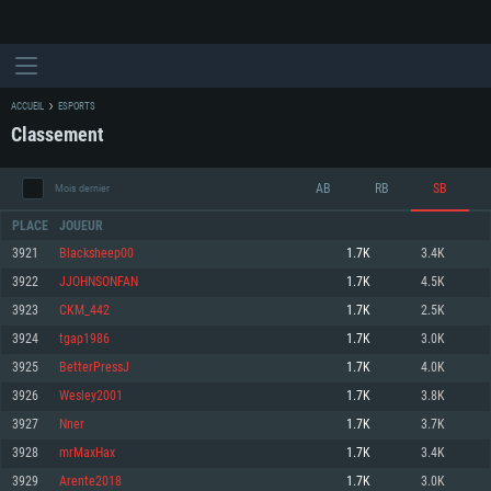
ACCUEIL
ESPORTS
Classement
AB
RB
SB
Mois dernier
PLACE
JOUEUR
3921
Blacksheep00
1.7K
3.4K
3922
JJOHNSONFAN
1.7K
4.5K
CONFIGURATION SYSTÈME REQUISE
3923
CKM_442
1.7K
2.5K
3924
tgap1986
1.7K
3.0K
Pour PC
Pour MAC
3925
BetterPressJ
1.7K
4.0K
Pour Linux
3926
Wesley2001
1.7K
3.8K
Minimum
Minimum
Minimum
3927
Nner
1.7K
3.7K
OS: Windows 10 (64 bit)
OS: Mac OS Big Sur 11.0 ou plus récent
OS: Les configurations Linux 64 bits les plus modernes
3928
mrMaxHax
1.7K
3.4K
3929
Arente2018
1.7K
3.0K
Processeur: Dual-Core 2.2 GHz
Processeur: Core i5, minimum 2.2GHz (Les processeurs Intel Xeon ne sont
Processeur: Dual-Core 2.4 GHz