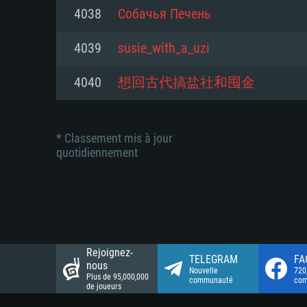
Connection: Connexion Internet 
Connection: Connexion Internet 
4038
Собачья Печень
Connection: Connexion Internet 
Disque dur: 23.1 Go (client mini
Disque dur: 62,2 Go (client mini
4039
susie_with_a_uzi
Disque dur: 62,2 Go (client mini
4040
想回古代搞盐社和囤金
* Classement mis à jour
quotidiennement
Rejoignez-
TELEGRAM
FA
nous
Nouvelle
720
Plus de 95,000,000
communauté
co
de joueurs