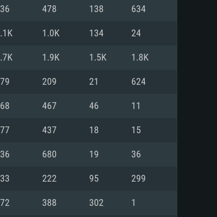
Pour Linux
36
478
138
634
e
e
e
.1K
1.0K
134
24
.7K
1.9K
1.5K
1.8K
 (64 bit)
r 11.0 ou plus récent
64bit
79
209
21
624
Core i5 ou Ryzen5 3600 et plus
i7 (Les processeurs Intel Xeon
Core i7
68
467
46
11
rtés)
 plus
77
437
18
15
upportant DirectX 11 ou plus et
NVIDIA 1060 avec les derniers
36
680
19
36
eForce 1060 et plus, Radeon RX
Radeon Vega II ou plus avec
e 6 mois) / de même pour AMD
vec les derniers drivers de
33
222
95
299
t supportant Vulkan
xion Internet à haut débit
xion Internet à haut débit
72
388
302
1