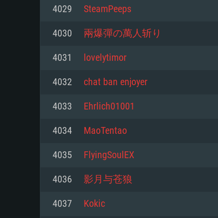
Pour PC
4029
SteamPeeps
Minimum
Minimum
Minimum
4030
兩爆彈の萬人斩り
4031
lovelytimor
OS: Windows 10 (64 bit)
OS: Mac OS Big Sur 11.0 ou plus
OS: Les configurations Linux 64 b
4032
chat ban enjoyer
modernes
Processeur: Dual-Core 2.2 GHz
Processeur: Core i5, minimum 2
4033
Ehrlich01001
processeurs Intel Xeon ne sont 
Processeur: Dual-Core 2.4 GHz
Mémoire: 4 GB
4034
MaoTentao
Mémoire: 6 GB
Mémoire: 4 GB
Carte graphique supportant Dir
4035
FlyingSoulEX
Radeon 77XX / NVIDIA GeForce 
Carte graphique: Intel Iris Pro 5
Carte graphique: NVIDIA 660 ave
résolution minimale supportée pa
analogue AMD/Nvidia. La résolu
drivers (moins de 6 mois) / de
4036
影月与苍狼
720p
supportée par le jeu est de 720p
(La résolution minimale supporté
4037
Kokic
de 720p)