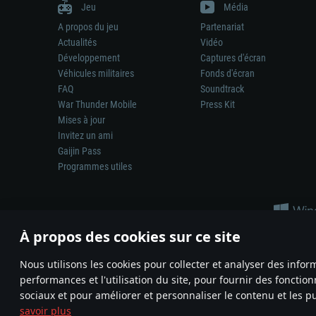
Jeu
Média
A propos du jeu
Partenariat
Actualités
Vidéo
Développement
Captures d'écran
Véhicules militaires
Fonds d'écran
FAQ
Soundtrack
War Thunder Mobile
Press Kit
Mises à jour
Invitez un ami
Gaijin Pass
Programmes utiles
À propos des cookies sur ce site
Nous utilisons les cookies pour collecter et analyser des infor
performances et l'utilisation du site, pour fournir des fonctio
La représentation d’une arme ou d’un véhicule réel dans ce jeu ne 
sociaux et pour améliorer et personnaliser le contenu et les pu
© 2011—2026 Gaijin Games Kft. All trademarks, logos and brand na
savoir plus
Termes et conditions
Conditions du service