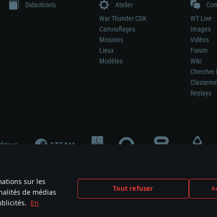
Didacticiels
Atelier
Com
War Thunder CDK
WT Live
Camouflages
Images
Missions
Vidéos
Lieux
Forum
Modèles
Wiki
Chercher 
Classeme
Replays
mations sur les
Tout refuser
Au
nnalités de médias
signifie pas la participation au développement du jeu, le sponsoring ou à l’approb
blicités.
En
mes are the property of their respective owners.
Politique de confidentialité
Pa