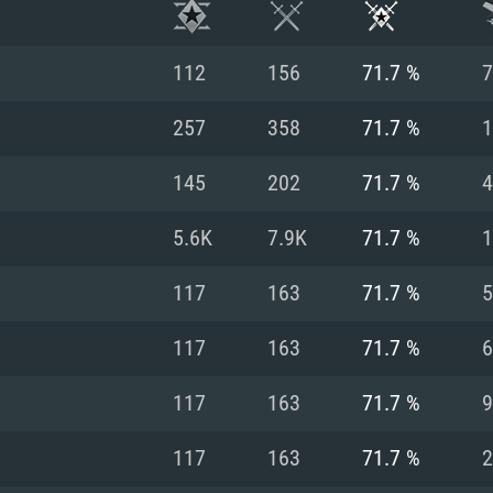
112
156
71.7 %
7
257
358
71.7 %
1
145
202
71.7 %
4
5.6K
7.9K
71.7 %
1
117
163
71.7 %
5
117
163
71.7 %
6
RATION SYSTÈME
117
163
71.7 %
9
117
163
71.7 %
2