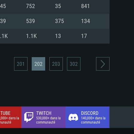
xion Internet à haut débit
o (client complet)
o (client complet)
45
752
35
841
o (client complet)
39
539
375
134
.1K
1.1K
13
17
201
202
203
302
TUBE
TWITCH
DISCORD
,000+ dans la
530,000+ dans la
140,000+ dans la
unauté
communauté
communauté