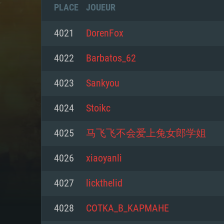
PLACE
JOUEUR
4021
DorenFox
4022
Barbatos_62
4023
Sankyou
4024
Stoikc
4025
马飞飞不会爱上兔女郎学姐
4026
xiaoyanli
CONFIGU
4027
lickthelid
4028
COTKA_B_KAPMAHE