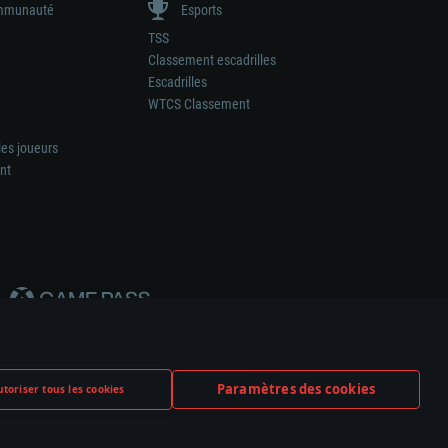
munauté
Esports
TSS
Classement escadrilles
Escadrilles
WTCS Classement
les joueurs
nt
Paramètres des cookies
toriser tous les cookies
ation de tout fabricant d’armes ou de véhicule.
ramètres relatifs aux cookies
Support client